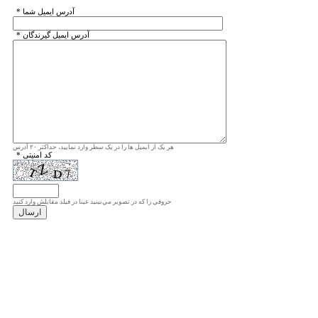
* آدرس ايميل شما
* آدرس ايميل گيرندگان
هر یک از ایمیل ها را در یک سطر وارد نمایید، حداکثر ۲۰ آدرس
* کد امنیتی
حروفي را كه در تصوير مي‌بينيد عينا در فيلد مقابلش وارد كنيد