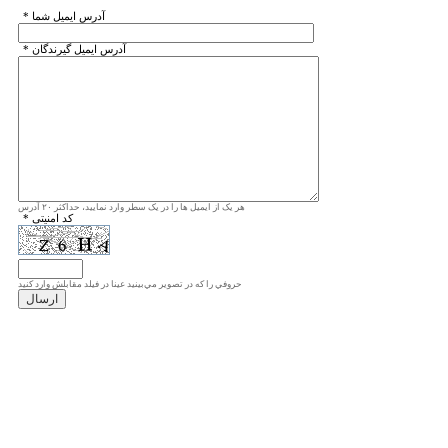
* آدرس ايميل شما
* آدرس ايميل گيرندگان
هر یک از ایمیل ها را در یک سطر وارد نمایید، حداکثر ۲۰ آدرس
* کد امنیتی
حروفي را كه در تصوير مي‌بينيد عينا در فيلد مقابلش وارد كنيد