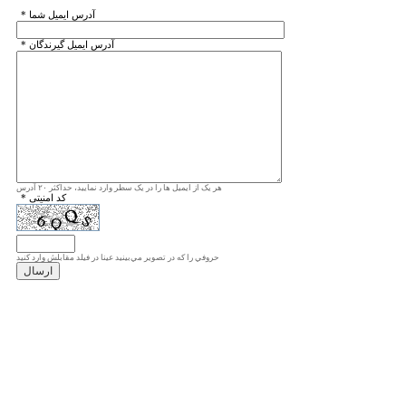
* آدرس ايميل شما
* آدرس ايميل گيرندگان
هر یک از ایمیل ها را در یک سطر وارد نمایید، حداکثر ۲۰ آدرس
* کد امنیتی
حروفي را كه در تصوير مي‌بينيد عينا در فيلد مقابلش وارد كنيد