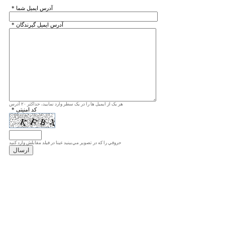
* آدرس ايميل شما
* آدرس ايميل گيرندگان
هر یک از ایمیل ها را در یک سطر وارد نمایید، حداکثر ۲۰ آدرس
* کد امنیتی
حروفي را كه در تصوير مي‌بينيد عينا در فيلد مقابلش وارد كنيد