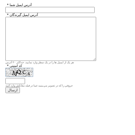
* آدرس ايميل شما
* آدرس ايميل گيرندگان
هر یک از ایمیل ها را در یک سطر وارد نمایید، حداکثر ۲۰ آدرس
* کد امنیتی
حروفي را كه در تصوير مي‌بينيد عينا در فيلد مقابلش وارد كنيد