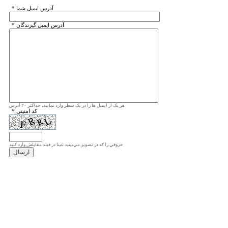
* آدرس ايميل شما
* آدرس ايميل گيرندگان
هر یک از ایمیل ها را در یک سطر وارد نمایید، حداکثر ۲۰ آدرس
* کد امنیتی
حروفي را كه در تصوير مي‌بينيد عينا در فيلد مقابلش وارد كنيد