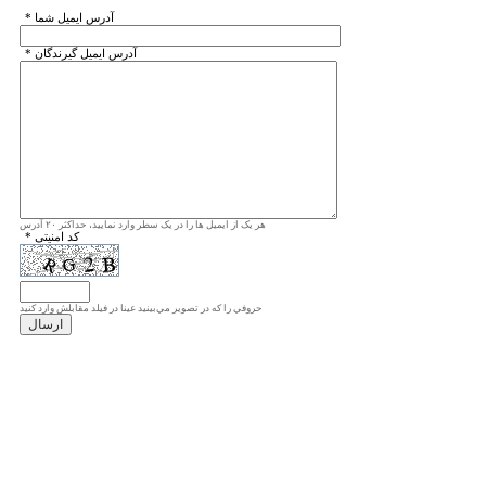
* آدرس ايميل شما
* آدرس ايميل گيرندگان
هر یک از ایمیل ها را در یک سطر وارد نمایید، حداکثر ۲۰ آدرس
* کد امنیتی
حروفي را كه در تصوير مي‌بينيد عينا در فيلد مقابلش وارد كنيد