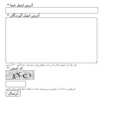
* آدرس ايميل شما
* آدرس ايميل گيرندگان
هر یک از ایمیل ها را در یک سطر وارد نمایید، حداکثر ۲۰ آدرس
* کد امنیتی
حروفي را كه در تصوير مي‌بينيد عينا در فيلد مقابلش وارد كنيد