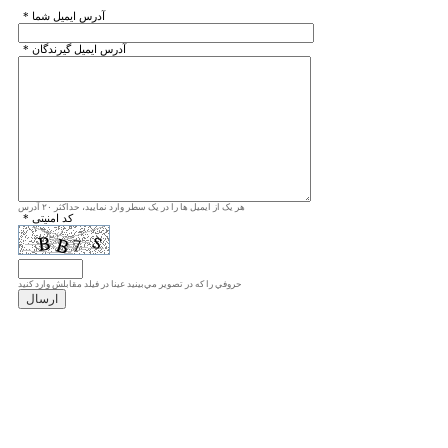
* آدرس ايميل شما
* آدرس ايميل گيرندگان
هر یک از ایمیل ها را در یک سطر وارد نمایید، حداکثر ۲۰ آدرس
* کد امنیتی
حروفي را كه در تصوير مي‌بينيد عينا در فيلد مقابلش وارد كنيد