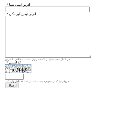
* آدرس ايميل شما
* آدرس ايميل گيرندگان
هر یک از ایمیل ها را در یک سطر وارد نمایید، حداکثر ۲۰ آدرس
* کد امنیتی
حروفي را كه در تصوير مي‌بينيد عينا در فيلد مقابلش وارد كنيد