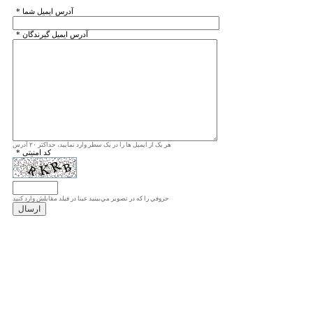
* آدرس ايميل شما
* آدرس ايميل گيرندگان
هر یک از ایمیل ها را در یک سطر وارد نمایید، حداکثر ۲۰ آدرس
* کد امنیتی
حروفي را كه در تصوير مي‌بينيد عينا در فيلد مقابلش وارد كنيد