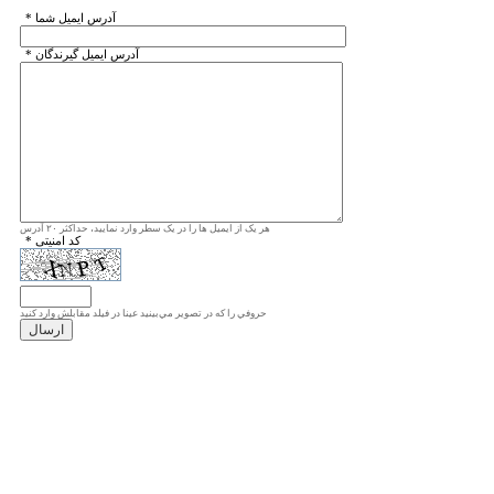
* آدرس ايميل شما
* آدرس ايميل گيرندگان
هر یک از ایمیل ها را در یک سطر وارد نمایید، حداکثر ۲۰ آدرس
* کد امنیتی
حروفي را كه در تصوير مي‌بينيد عينا در فيلد مقابلش وارد كنيد