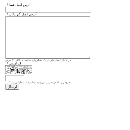
* آدرس ايميل شما
* آدرس ايميل گيرندگان
هر یک از ایمیل ها را در یک سطر وارد نمایید، حداکثر ۲۰ آدرس
* کد امنیتی
حروفي را كه در تصوير مي‌بينيد عينا در فيلد مقابلش وارد كنيد