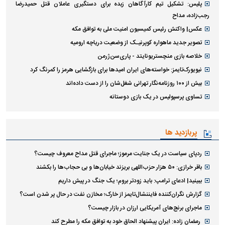
پلیس: تشکیل تیم کارآگاهان زبده برای دستگیری عاملان قتل حمیدرضا
رجب‌زاده، مداح
عکس| واکنش رئیس کمیسیون امنیت ملی به توافق مکه
تصویر جدید ماهواره کوپرنیـک از وضعیت دریاچه ارومیه
خلاصه بازی منچستریونایتد - پاری‌سن‌ژرمن
نیویورک‌تایمز: خواسته‌های ایران امیدها برای بازگشایی هرمز را کمرنگ کرد
بیش از ۱۰۰ روزنامه‌نگار تهرانی شغل‌شان را از دست داده‌اند
تساوی پرسپولیس در یک بازی دوستانه
پربازدید ها
ردپای سیاست در یک جنایت مرموز؛ ماجرای قتل مداح معروف چیست؟
باقر خرازی: ۵۰ هزار حزب‌اللهی بریزند خیابان‌ها و بی حجاب‌ها را بکشند
ببینید| ادعای ترامپ: باید زودتر بروم؛ یک جنگ در پیش داریم
گزارش نگران‌کننده فایننشال‌تایمز از خارک؛ مخازن نفت در حال پر شدن است؟
ماجرای برنج‌های آمریکایی ارزان در بازار چیست؟
رمضان زاده: ایران پیشنهاد الحاق خود به توافق مکه را مطرح کند