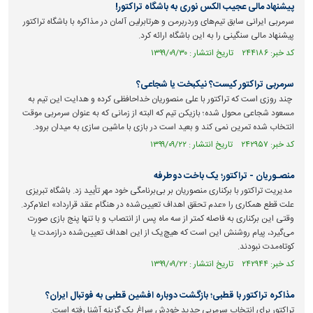
پیشنهاد مالی عجیب الکس نوری به باشگاه تراکتور!
سرمربی ایرانی سابق تیم‌های وردربرمن و هرتابرلین آلمان در مذاکره با باشگاه تراکتور
پیشنهاد مالی سنگینی را به این باشگاه ارائه کرد.
کد خبر: ۲۴۴۱۸۶ تاریخ انتشار : ۱۳۹۹/۰۹/۳۰
سرمربی تراکتور کیست؟ نیکبخت یا شجاعی؟
چند روزی است که تراکتور با علی منصوریان خداحافظی کرده و هدایت این تیم به
مسعود شجاعی محول شده؛ بازیکن تیم که البته از زمانی که به عنوان سرمربی موقت
انتخاب شده تمرین نمی کند و بعید است در بازی با ماشین سازی به میدان برود.
کد خبر: ۲۴۲۹۵۷ تاریخ انتشار : ۱۳۹۹/۰۹/۲۲
منصـوریان - تراکتور؛ یک باخت دوطرفه
مدیریت تراکتور با برکناری منصوریان بر بی‌برنامگی خود مهر تأیید زد. باشگاه تبریزی
علت قطع همکاری را «عدم تحقق اهداف تعیین‌شده در هنگام عقد قرارداد» اعلام‌کرد.
وقتی این برکناری به فاصله کمتر از سه ماه پس از انتصاب و با تنها پنج بازی صورت
می‌گیرد، پیام روشنش این است که هیچ‌یک از این اهداف تعیین‌شده درازمدت یا
کوتاه‌مدت نبودند.
کد خبر: ۲۴۲۹۴۴ تاریخ انتشار : ۱۳۹۹/۰۹/۲۲
مذاکره تراکتور با قطبی؛ بازگشت دوباره افشین قطبی به فوتبال ایران؟
تراکتور برای انتخاب سرمربی جدید خودش سراغ یک گزینه آشنا رفته است.