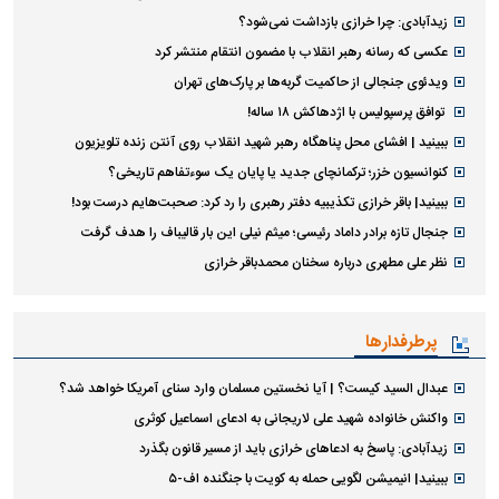
زیدآبادی: چرا خرازی بازداشت نمی‌شود؟
عکسی که رسانه رهبر انقلاب با مضمون انتقام منتشر کرد
ویدئوی جنجالی از حاکمیت گربه‌ها بر پارک‌های تهران
توافق پرسپولیس با اژدهاکش ۱۸ ساله!
ببینید | افشای محل پناهگاه رهبر شهید انقلاب روی آنتن زنده تلویزیون
کنوانسیون خزر؛ ترکمانچای جدید یا پایان یک سوءتفاهم تاریخی؟
ببینید| باقر خرازی تکذیبیه دفتر رهبری را رد کرد: صحبت‌هایم درست بود!
جنجال تازه برادر داماد رئیسی؛ میثم نیلی این بار قالیباف را هدف گرفت
نظر علی مطهری درباره سخنان محمدباقر خرازی
پرطرفدارها
عبدال السید کیست؟ | آیا نخستین مسلمان وارد سنای آمریکا خواهد شد؟
واکنش خانواده شهید علی لاریجانی به ادعای اسماعیل کوثری
زیدآبادی: پاسخ به ادعا‌های خرازی باید از مسیر قانون بگذرد
ببینید| انیمیشن لگویی حمله به کویت با جنگنده اف-۵