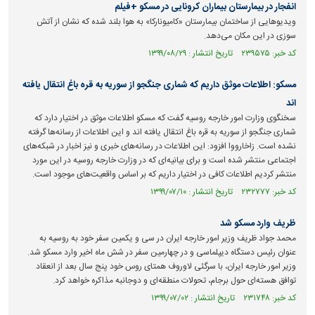
انفجار در بیمارستان بیماران کرونایی در مسکو +فیلم
ویدیو‌هایی از ساختمان بیمارستان «کامیونارکا» به هوا بلند شده که نشان از آتش
سوزی در این مکان می‌دهد.
کد خبر: ۲۳۹۵۷۵ تاریخ انتشار : ۱۳۹۹/۰۸/۲۹
مسکو: اطلاعات موثق داریم که شماری جنگجو از سوریه به قره باغ انتقال یافته
اند
سخنگوی وزارت امور خارجه روسیه گفت که مسکو اطلاعات موثق در اختیار دارد که
شماری جنگجو از سوریه به قره باغ انتقال یافته اند و این اطلاعات از رسانه‌ها گرفته
نشده است. زاخارووا افزود: این اطلاعات در رسانه‌های خبری و نیز اخبار در شبکه‌های
اجتماعی منتشر شده است و برای بیانیه‌ای که در وزارت خارجه روسیه در این مورد
منتشر کردیم اطلاعات کافی در اختیار داریم که بر اساس واقعیت‌های موجود است.
کد خبر: ۲۳۲۷۷۷ تاریخ انتشار : ۱۳۹۹/۰۷/۱۰
ظریف وارد مسکو شد
محمد جواد ظریف وزیر امور خارجه ایران در سی و یکمین سفر خود به روسیه به
عنوان رئیس دستگاه دیپلماسی و در چهارمین سفر در شش ماه اخیر وارد مسکو شد.
وزیر امور خارجه ایران، با سرگئی لاوروف همتای روس خود پنج سال بعد از انعقاد
توافق هسته‌ای حول برجام، تحولات منطقه‌ای و دوجانبه مذاکره خواهد کرد.
کد خبر: ۲۳۱۷۴۸ تاریخ انتشار : ۱۳۹۹/۰۷/۰۲