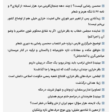
محسن رضایی کیست؟ | چند دهه جنجال‌آفرینی مرد هزار نسخه؛ از کربلای۴ و
نامه ۶۷ تا تنگه هرمز و شعام
زیدآبادی پس از تغییر دبیر شورای عالی امنیت: خرازی خیلی هم از اوضاع کشور
بی‌خبر نیست!
نماینده مجلس خطاب به باقر خرازی: اگر به شلاق محکوم شوی حاضرم با وضو
آن را اجرا کنم!
توضیح خبرگزاری فارس درباره خبر انتصاب محسن رضایی به دبیری شعام
«توافق مکه» و معادلات تازه خاورمیانه | پاکستان و ترکیه در کنار عربستان؛
میانجی‌گری یا آماده‌باش؟
ببینید| ادعای ترامپ: باید زودتر بروم؛ یک جنگ در پیش داریم
باقر خرازی؛ چندان درشت گفت که تندروها را جا گذاشت!
ابطحی: حرف‌های باقر خرازی، افتتاح شعبه رسمی حکومت اسلامی داعش است
ژیلا هدائی درگذشت
تصاویر| نماز بن‌سلمان، اردوغان و شهباز شریف در مکه
ببینید| هنرمندان در مراسم ختم مریم همتیان
یک لایحه، هزار سؤال؛ سهم ایران از خزر واقعاً در خطر است؟
از معین تا شادمهر عقیلی؛ روی موج حرف‌های تازه پزشکیان