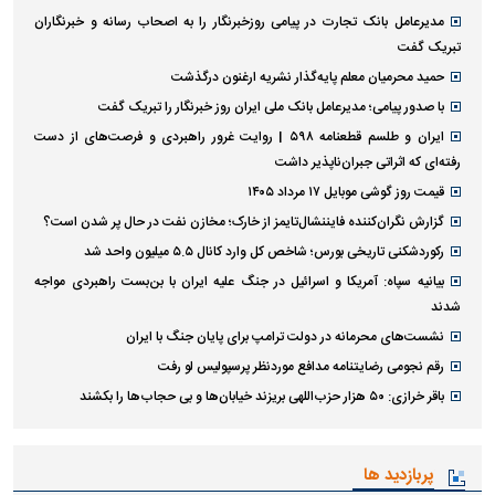
مدیرعامل بانک تجارت در پیامی روزخبرنگار را به اصحاب رسانه و خبرنگاران
تبریک گفت
حمید محرمیان معلم پایه‌گذار نشریه ارغنون درگذشت
با صدور پیامی؛ مدیرعامل بانک ملی ایران روز خبرنگار را تبریک گفت
ایران و طلسم قطعنامه ۵۹۸ | روایت غرور راهبردی و فرصت‌های از دست
رفته‌ای که اثراتی جبران‌ناپذیر داشت
قیمت روز گوشی موبایل ۱۷ مرداد ۱۴۰۵
گزارش نگران‌کننده فایننشال‌تایمز از خارک؛ مخازن نفت در حال پر شدن است؟
رکوردشکنی تاریخی بورس؛ شاخص کل وارد کانال ۵.۵ میلیون واحد شد
بیانیه سپاه: آمریکا و اسرائیل در جنگ علیه ایران با بن‌بست راهبردی مواجه
شدند
نشست‌های محرمانه در دولت ترامپ برای پایان جنگ با ایران
رقم نجومی رضایتنامه مدافع موردنظر پرسپولیس لو رفت
باقر خرازی: ۵۰ هزار حزب‌اللهی بریزند خیابان‌ها و بی حجاب‌ها را بکشند
پربازدید ها