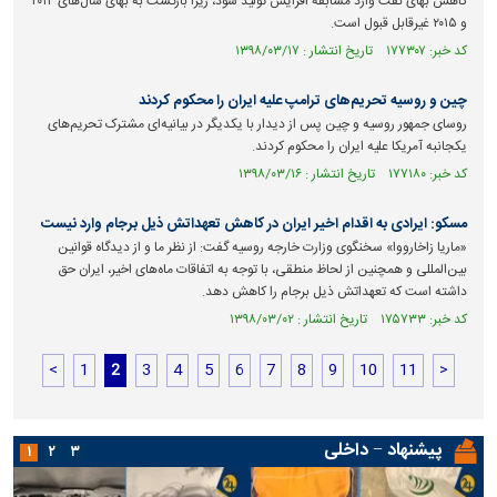
کاهش بهای نفت وارد مسابقه افزایش تولید شود، زیرا بازگشت به بهای سال‌های ۲۰۱۴
و ۲۰۱۵ غیرقابل قبول است.
کد خبر: ۱۷۷۳۰۷ تاریخ انتشار : ۱۳۹۸/۰۳/۱۷
چین و روسیه تحریم‌های ترامپ علیه ایران را محکوم کردند
روسای جمهور روسیه و چین پس از دیدار با یکدیگر در بیانیه‌ای مشترک تحریم‌های
یکجانبه آمریکا علیه ایران را محکوم کردند.
کد خبر: ۱۷۷۱۸۰ تاریخ انتشار : ۱۳۹۸/۰۳/۱۶
مسکو: ایرادی به اقدام اخیر ایران در کاهش تعهداتش ذیل برجام وارد نیست
«ماریا زاخارووا» سخنگوی وزارت خارجه روسیه گفت: از نظر ما و از دیدگاه قوانین
بین‌المللی و همچنین از لحاظ منطقی، با توجه به اتفاقات ماه‌های اخیر، ایران حق
داشته است که تعهداتش ذیل برجام را کاهش دهد.
کد خبر: ۱۷۵۷۳۳ تاریخ انتشار : ۱۳۹۸/۰۳/۰۲
<
1
2
3
4
5
6
7
8
9
10
11
>
پیشنهاد − داخلی
۱
۲
۳