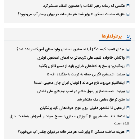
عکسی که رسانه رهبر انقلاب با مضمون انتقام منتشر کرد
هزینه ساخت مسکن ۱۱ برابر شد؛ هر متر خانه در تهران چقدر آب می‌خورد؟
پرطرفدارها
عبدال السید کیست؟ | آیا نخستین مسلمان وارد سنای آمریکا خواهد شد؟
واکنش خانواده شهید علی لاریجانی به ادعای اسماعیل کوثری
زیدآبادی: پاسخ به ادعا‌های خرازی باید از مسیر قانون بگذرد
ببینید| انیمیشن لگویی حمله به کویت با جنگنده اف-۵
اینفانتینو می‌رود، تاج می‌ماند | فوتبال ایران جای عجیبی است!
ببینید| نصب تصاویر رسول خادم در کمپ تیم‌های ملی کشتی
متن توافق دفاعی مکه منتشر شد
از معین تا شادمهر عقیلی؛ روی موج حرف‌های تازه پزشکیان
انتقاد تند سلحشوری از آموزش مجازی؛ سطح سواد و آموزش به‌شدت نازل
شده است
هزینه ساخت مسکن ۱۱ برابر شد؛ هر متر خانه در تهران چقدر آب می‌خورد؟