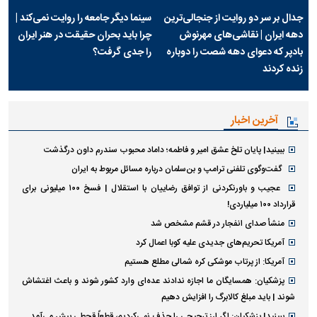
جدال بر سر دو روایت از جنجالی‌ترین
سینما دیگر جامعه را روایت نمی‌کند |
دهه ایران | نقاشی‌های مهرنوش
چرا باید بحران حقیقت در هنر ایران
بادپر که دعوای دهه شصت را دوباره
را جدی گرفت؟
زنده کردند
آخرین اخبار
ببینید| پایان تلخ عشق امیر و فاطمه؛ داماد محبوب سندرم داون درگذشت
گفت‌وگوی تلفنی ترامپ و بن‌سلمان درباره مسائل مربوط به ایران
عجیب و باورنکردنی از توافق رضاییان با استقلال | فسخ ۱۰۰ میلیونی برای
قرارداد ۱۰۰ میلیاردی!
منشأ صدای انفجار در قشم مشخص شد
آمریکا تحریم‌های جدیدی علیه کوبا اعمال کرد
آمریکا: از پرتاب موشکی کره شمالی مطلع هستیم
پزشکیان: همسایگان ما اجازه ندادند عده‌ای وارد کشور شوند و باعث اغتشاش
شوند | باید مبلغ کالابرگ را افزایش دهیم
ببینید| پزشکیان: اگر ارز ترجیحی را حذف نمی‌کردیم، قطعاً قحطی پیش می‌آمد