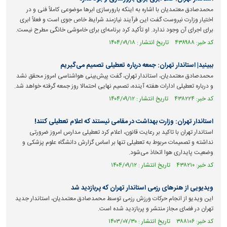
محمدصادق معتمدیان با اشاره به اینکه بارورسازی ابر‌ها موضوعی کاملاً فنی و در
اختیار وزارت نیروست گفت این فرآیند نیازمند شرایط خاص جوی است و فعلاً ابری
برای اجرای آن وجود ندارد. او تأکید کرد برنامه‌ای برای خاموشی خانگی مطرح نیست.
کد خبر: ۴۳۸۹۸۸ تاریخ انتشار : ۱۴۰۴/۰۹/۱۸
ببینید| استاندار تهران: جمعه درباره تعطیلی تصمیم می‌گیریم
محمدصادق معتمدیان، استاندار تهران، گفت پیش‌بینی هواشناسی امروز محقق نشد
و درباره تعطیلی ادارات هفته آینده، تصمیم نهایی احتمالا روز جمعه گرفته خواهد شد.
کد خبر: ۴۳۸۲۲۴ تاریخ انتشار : ۱۴۰۴/۰۹/۱۲
استاندار تهران: وزارت بهداشت در مقامی نیستند که اعلام تعطیلی کنند!
استاندار تهران با تاکید بر رعایت قانون، اعلام کرد تعطیلی مدارس امروز ضرورتی
نداشته و تصمیمات مربوط به تعطیلی تنها بر اساس گزارش دانشگاه علوم پزشکی و
وضعیت پایداری هوا اتخاذ می‌شود.
کد خبر: ۴۳۸۲۱۰ تاریخ انتشار : ۱۴۰۴/۰۹/۱۲
ویدیویی از هنر‌های رزمی استاندار تهران که پربازدید شد
این ویدیو از انجام حرکات ورزش رزمی توسط محمدصادق معتمدیان، استاندار جدید
تهران در فضای مجاز منتشر و پربازدید شده است.
کد خبر: ۳۸۸۱۰۶ تاریخ انتشار : ۱۴۰۳/۰۷/۳۰