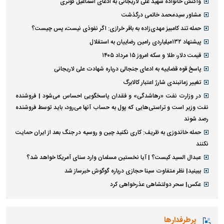
واکنش خانواده شهید علی لاریجانی به ادعای اسماعیل کوثری
مشاور سیدمحمد خاتمی درگذشت
حمله تند کامبیز مهدی‌زاده به باقر خرازی: اگر نفوذی نیست، پس چیست؟
پیشنهاد ۱۳۲میلیاردی رامین رضاییان به استقلال
قیمت دلار، طلا و سکه امروز ۱۵ مرداد ۱۴۰۵
پاسخ قوه قضاییه به ادعای جنجالی درباره شهادت علی لاریجانی
تغییر زمانبندی‌ شارژ اعتبار کالابرگ
در وزارت نفت «رهاشدگی» و فقدان پاسخگویی احساس می‌شود | فروشنده
نفت وزیر است و تراستی‌هایی که پول به حساب آنها می‌رود، باید توسط فروشنده
رصد شوند
حمله خاندوزی به ظریف: کاری نکنید چین و روسیه در جنگ بعد از ایران حمایت
نکنند
عبدال السید کیست؟ | آیا نخستین مسلمان وارد سنای آمریکا خواهد شد؟
ببینید| نظر متفاوت سینا حجازی درباره گوگوش خبرساز شد
عکس| سحر دولتشاهی عذرخواهی کرد
پرطرفدارها