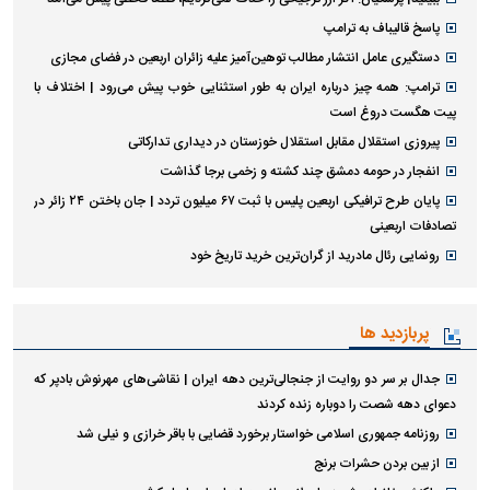
پاسخ قالیباف به ترامپ
دستگیری عامل انتشار مطالب توهین‌آمیز علیه زائران اربعین در فضای مجازی
ترامپ: همه چیز درباره ایران به طور استثنایی خوب پیش می‌رود | اختلاف با
پیت هگست دروغ است
پیروزی استقلال مقابل استقلال خوزستان در دیداری تدارکاتی
انفجار در حومه دمشق چند کشته و زخمی برجا گذاشت
پایان طرح ترافیکی اربعین پلیس با ثبت ۶۷ میلیون تردد | جان باختن ۲۴ زائر در
تصادفات اربعینی
رونمایی رئال مادرید از گران‌ترین خرید تاریخ خود
پربازدید ها
جدال بر سر دو روایت از جنجالی‌ترین دهه ایران | نقاشی‌های مهرنوش بادپر که
دعوای دهه شصت را دوباره زنده کردند
روزنامه جمهوری اسلامی خواستار برخورد قضایی با باقر خرازی و نیلی شد
از بین بردن حشرات برنج