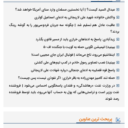
عبدال السید کیست؟ | آیا نخستین مسلمان وارد سنای آمریکا خواهد شد؟
واکنش خانواده شهید علی لاریجانی به ادعای اسماعیل کوثری
عاقبت عادل هم تسلیم شد | چگونه سه جریان فردوسی‌پور را به گوشه رینگ
بردند؟
زیدآبادی: پاسخ به ادعا‌های خرازی باید از مسیر قانون بگذرد
ببینید| انیمیشن لگویی حمله به کویت با جنگنده اف-۵
اینفانتینو می‌رود، تاج می‌ماند | فوتبال ایران جای عجیبی است!
ببینید| نصب تصاویر رسول خادم در کمپ تیم‌های ملی کشتی
پاسخ قوه قضاییه به ادعای جنجالی درباره شهادت علی لاریجانی
حمله تند کامبیز مهدی‌زاده به باقر خرازی: اگر نفوذی نیست، پس چیست؟
در وزارت نفت «رهاشدگی» و فقدان پاسخگویی احساس می‌شود | فروشنده
نفت وزیر است و تراستی‌هایی که پول به حساب آنها می‌رود، باید توسط فروشنده
رصد شوند
پربحث ترین عناوین