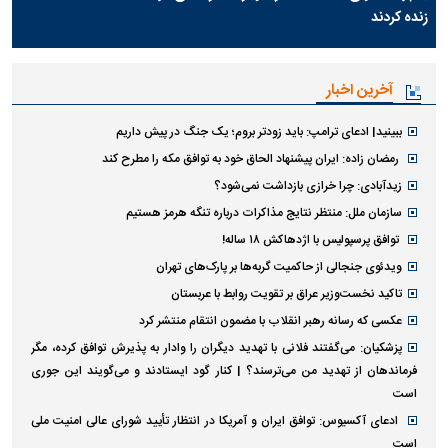
زنده کردند
آخرین اخبار
ببینید| ادعای ترامپ: باید زودتر بروم؛ یک جنگ در پیش داریم
رمضان زاده: ایران پیشنهاد الحاق خود به توافق مکه را مطرح کند
زیدآبادی: چرا خرازی بازداشت نمی‌شود؟
سازمان ملل: منتظر نتایج مذاکرات درباره تنگه هرمز هستیم
توافق پرسپولیس با اژدهاکش ۱۸ ساله!
ویدئوی جنجالی از حاکمیت گربه‌ها بر پارک‌های تهران
تاکید نخست‌وزیر عراق بر تقویت روابط با عربستان
عکسی که رسانه رهبر انقلاب با مضمون انتقام منتشر کرد
پزشکیان: می‌گفتند فلانی با تهدید دیگران را وادار به پذیرش توافق کرده، مگر
فرماندهان از تهدید من می‌ترسند؟ | کنار گود ایستادند و می‌گویند این جوری
است
ادعای آکسیوس: توافق ایران و آمریکا در انتظار تأیید شورای عالی امنیت ملی
است