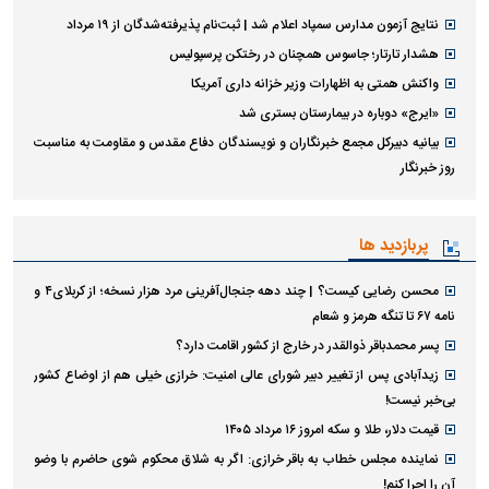
نتایج آزمون مدارس سمپاد اعلام شد | ثبت‌نام پذیرفته‌شدگان از ۱۹ مرداد
هشدار تارتار؛ جاسوس همچنان در رختکن پرسپولیس
واکنش همتی به اظهارات وزیر خزانه داری آمریکا
«ایرج» دوباره در بیمارستان بستری شد
بیانیه دبیرکل مجمع خبرنگاران و نویسندگان دفاع مقدس و مقاومت به مناسبت
روز خبرنگار
پربازدید ها
محسن رضایی کیست؟ | چند دهه جنجال‌آفرینی مرد هزار نسخه؛ از کربلای۴ و
نامه ۶۷ تا تنگه هرمز و شعام
پسر محمدباقر ذوالقدر در خارج از کشور اقامت دارد؟
زیدآبادی پس از تغییر دبیر شورای عالی امنیت: خرازی خیلی هم از اوضاع کشور
بی‌خبر نیست!
قیمت دلار، طلا و سکه امروز ۱۶ مرداد ۱۴۰۵
نماینده مجلس خطاب به باقر خرازی: اگر به شلاق محکوم شوی حاضرم با وضو
آن را اجرا کنم!