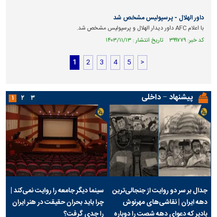
داور الهلال - پرسپولیس مشخص شد
با اعلام AFC داور دیدار الهلال و پرسپولیس مشخص شد.
کد خبر: ۳۹۹۷۷۹ تاریخ انتشار : ۱۴۰۳/۱۱/۱۳
1
2
3
4
5
>
پیشنهاد − داخلی
۱
۲
۳
جدال بر سر دو روایت از جنجالی‌ترین
سینما دیگر جامعه را روایت نمی‌کند |
دهه ایران | نقاشی‌های مهرنوش
چرا باید بحران حقیقت در هنر ایران
بادپر که دعوای دهه شصت را دوباره
را جدی گرفت؟