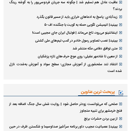
عاقبت عادل هم تسلیم شد | چگونه سه جریان فردوسی‌پور را به گوشه رینگ
بردند؟
زیدآبادی: پاسخ به ادعا‌های خرازی باید از مسیر قانون بگذرد
ببینید| انیمیشن لگویی حمله به کویت با جنگنده اف-۵
اینفانتینو می‌رود، تاج می‌ماند | فوتبال ایران جای عجیبی است!
ببینید| نصب تصاویر رسول خادم در کمپ تیم‌های ملی کشتی
متن توافق دفاعی مکه منتشر شد
از معین تا شادمهر عقیلی؛ روی موج حرف‌های تازه پزشکیان
انتقاد تند سلحشوری از آموزش مجازی؛ سطح سواد و آموزش به‌شدت نازل
شده است
پربحث ترین عناوین
صلحی که می‌توانست زودتر حاصل شود | روایت شش سال جنگ اضافه بعد از
فتح خرمشهر برای تنبیه متجاوز
از بین بردن حشرات برنج
ببینید| عصبانیت عجیب داور برنامه سرآشپز صداوسیما و شکستن ظرف در حین