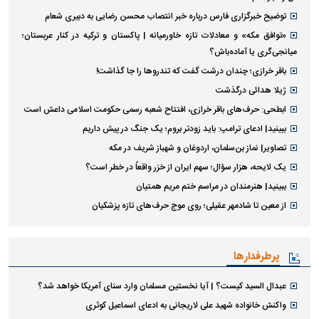
توضیح خبرگزاری فارس درباره خبر انتصاب محسن رضایی به دبیری شعام
«توافق مکه» و معادلات تازه خاورمیانه | پاکستان و ترکیه در کنار عربستان؛
میانجی‌گری یا آماده‌باش؟
باقر خرازی؛ چندان درشت گفت که تندروها را جا گذاشت!
ژیلا هدائی درگذشت
ابطحی: حرف‌های باقر خرازی، افتتاح شعبه رسمی حکومت اسلامی داعش است
ببینید| ادعای ترامپ: باید زودتر بروم؛ یک جنگ در پیش داریم
تصاویر| نماز بن‌سلمان، اردوغان و شهباز شریف در مکه
یک لایحه، هزار سؤال؛ سهم ایران از خزر واقعاً در خطر است؟
ببینید| هنرمندان در مراسم ختم مریم همتیان
از معین تا شادمهر عقیلی؛ روی موج حرف‌های تازه پزشکیان
پرطرفدارها
عبدال السید کیست؟ | آیا نخستین مسلمان وارد سنای آمریکا خواهد شد؟
واکنش خانواده شهید علی لاریجانی به ادعای اسماعیل کوثری