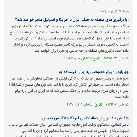
رویداد۲۴ گزارش می‌دهد؛
آیا درگیری‌های منطقه به جنگ ایران با آمریکا و اسرائیل منجر خواهد شد؟
جنگ غزه و جنگ یمن، هر دو معادلات منطقه را پیچیده کرده است. اینکه استراتژی
ایران در میانه این اتفاقات چیست و اینکه آیا اساسا تشدید تنش‌ها در منطقه به نفع
ایران است یا خیر، محل گمانه‌زنی‌های بسیاری بوده است. رویداد۲۴ در گزارشی با
استناد به تحلیل دیوید سینگر در نیویورک تایمز همین مسئله را بررسی کرده و نشان
داده ابعاد درگیری‌های منطقه در چه حالتی به ضرر ایران خواهد شد.
کد خبر: ۳۵۹۵۳۳ تاریخ انتشار : ۱۴۰۲/۱۰/۲۸
جو بایدن: پیام خصوصی به ایران فرستاده‌ایم
«جو بایدن» رئیس‌جمهور آمریکا که به تازگی ارتش آن حملاتی تجاوزکارانه را علیه یمن
انجام داده است، در اظهاراتی تلاش کرد ایران را با اقدامات نیرو‌های مسلح (انصارالله)
یمن در دریای سرخ مرتبط سازد و بار دیگر مدعی شد که به ایران در این باره پیام
داده است.
کد خبر: ۳۵۹۳۸۱ تاریخ انتشار : ۱۴۰۲/۱۰/۲۳
واکنش تند ایران از حمله نظامی آمریکا و انگلیس به یمن!
ناصر کنعانی، سخنگوی وزارت امور خارجه جمهوری اسلامی ایران حملات نظامی بامداد
امروز آمریکا و انگلیس به چند شهر یمن را شدیدا محکوم کرد و آن را اقدامی