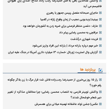
واکنش عماالدین باقی به قتل حمیدرضا رجب زاده، مداح؛ صدای پای هیولای
فاشیسم می آید
ماجرای صبحانه مفصل رییس جمهور با رهبری
ببینید| ویدیویی عجیب از زمان وقوع زلزله در کلمبیا
عارف: دشمن منتظر فرصتی برای ضربه زدن به کشورمان خواهد بود
عراقچی به محسن رضایی پیام داد
فریده شهبازی درگذشت
خبر مهم درباره یارانه مرداد | یارانه این افراد واریز نمی‌شود
گزارش وال استریت ژورنال: خسارت ۱۳ میلیارد دلاری آمریکا در جنگ علیه ایران
پربازدید ها
راز ۱۵ روز بی‌خبری از حمیدرضا رجب‌زاده فاش شد؛ قرار مرگ با زن بلاگر چگونه
رقم خورد؟
واکنش توییتر فارسی به انتصاب محسن رضایی؛ چرا مخالفان مذاکره از تغییر
دبیر شعام خوشحال شدند؟
عکس| جشن تولد عاشقانه تهمینه میلانی برای همسرش