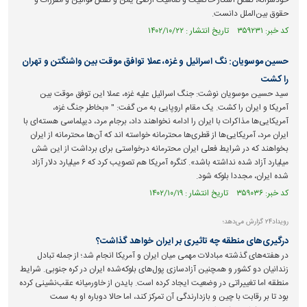
خودسرانه، نقض آشکار حاکمیت و تمامیت ارضی یمن و نقض قوانین و مقررات و
حقوق بین‌الملل دانست.
کد خبر: ۳۵۹۲۳۱ تاریخ انتشار : ۱۴۰۲/۱۰/۲۲
حسین موسویان: نگ اسرائیل و غزه، عملا توافق موقت بین واشنگتن و تهران
را کشت
سید حسین موسویان نوشت: جنگ اسرائیل علیه غزه، عملا این توفق موقت بین
آمریکا و ایران را کشت. یک مقام اروپایی به من گفت: " «بخاطر جنگ غزه،
آمریکایی‌ها مذاکرات با ایران را ادامه نخواهند داد، برجام مرد، دیپلماسی هسته‌ای با
ایران مرد، آمریکایی‌ها از قطری‌ها محترمانه خواسته اند که آن‌ها محترمانه از ایران
بخواهند که در شرایط فعلی ایران محترمانه درخواستی برای برداشت از این شش
میلیارد آزاد شده نداشته باشد». کنگره آمریکا هم تصویب کرد که ۶ میلیارد دلار آزاد
شده ایران، مجددا بلوکه شود.
کد خبر: ۳۵۹۰۳۶ تاریخ انتشار : ۱۴۰۲/۱۰/۱۹
رویداد۲۴ گزارش می‌دهد؛
درگیری‌های منطقه چه تاثیری بر ایران خواهد گذاشت؟
در هفته‌های گذشته مبادلات مهمی میان ایران و آمریکا انجام شد؛ از جمله تبادل
زندانیان دو کشور و همچنین آزادسازی پول‌های بلوکه‌شده ایران در کره جنوبی. شرایط
منطقه اما تغییراتی در وضعیت ایجاد کرده است. بایدن از خاورمیانه عقب‌نشینی کرده
بود تا بر رقابت با چین و بازدارندگی آن تمرکز کند، اما حالا دوباره او به سمت