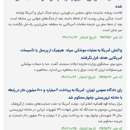
شده
فلاحت پیشه، نماینده سابق مجلس در توییتی درباره جنگ ایران و آمریکا نوشته
است: جنگی پیش روست که از لحاظ دامنه، بعد از جنگ‌های جهانی بی سابقه است.
بعد از ده‌ها سفر بی نتیجه مقامات آمریکایی به منطقه، عملی‌ترین راه حل بازگشت به
میز عمان است.
کد خبر: ۳۵۹۶۵۲ تاریخ انتشار : ۱۴۰۲/۱۰/۲۶
واکنش آمریکا به عملیات موشکی سپاه: هیچیک از پرسنل یا تأسیسات
آمریکایی هدف قرار نگرفتند
متیو میلر، سخنگوی وزارت خارجه ایالات متحده، گفت: «ما با حملات موشکی
غیرمسئولانه ایران که ثبات عراق را به مخاطره می‌اندازد، مخالفیم.»
کد خبر: ۳۵۹۵۷۳ تاریخ انتشار : ۱۴۰۲/۱۰/۲۶
رای دادگاه عمومی تهران: آمریکا به پرداخت ۲ میلیارد و ۶۰۰ میلیون دلار در رابطه
با حادثه تروریستی چابهار محکوم شد
مرکز رسانه قوه قضائیه اعلام کرد: دولت آمریکا به علت حمایت‌های متعدد از گروهک
تروریستی موسوم به جندالله که عامل شهادت ۳۹ شهروند ایرانی در حادثه تروریستی
سال ۸۹ شهرستان چابهار بود، به پرداخت بیش از ۲ میلیارد و ۶۰۰ میلیون دلار خسارت و
جریمه محکوم شد.
کد خبر: ۳۵۹۵۴۷ تاریخ انتشار : ۱۴۰۲/۱۰/۲۵