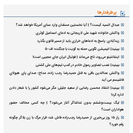
پرطرفدارها
عبدال السید کیست؟ | آیا نخستین مسلمان وارد سنای آمریکا خواهد شد؟
واکنش خانواده شهید علی لاریجانی به ادعای اسماعیل کوثری
زیدآبادی: پاسخ به ادعا‌های خرازی باید از مسیر قانون بگذرد
ببینید| انیمیشن لگویی حمله به کویت با جنگنده اف-۵
اینفانتینو می‌رود، تاج می‌ماند | فوتبال ایران جای عجیبی است!
ببینید| نصب تصاویر رسول خادم در کمپ تیم‌های ملی کشتی
واکنش عماالدین باقی به قتل حمیدرضا رجب زاده، مداح؛ صدای پای هیولای
فاشیسم می آید
ببینید| انتقاد محسن رضایی از سعید جلیلی: مگر می‌شود کشور را با شعار دادن
اداره کرد!
لیگ بیست‌وششم بدون تماشاگر آغاز می‌شود؟ | چه کسی مخالف حضور
هواداران است؟
راز ۱۵ روز بی‌خبری از حمیدرضا رجب‌زاده فاش شد؛ قرار مرگ با زن بلاگر چگونه
رقم خورد؟