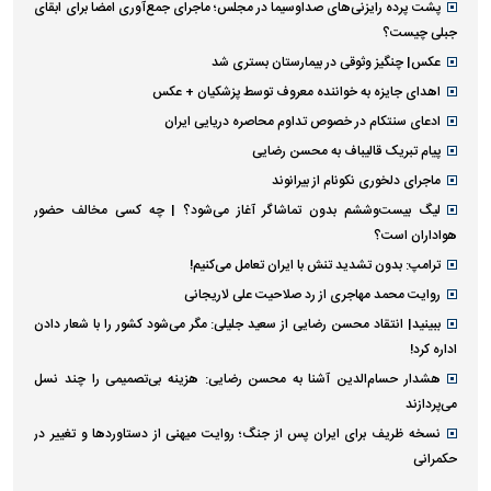
پشت پرده رایزنی‌های صداوسیما در مجلس؛ ماجرای جمع‌آوری امضا برای ابقای
جبلی چیست؟
عکس| چنگیز وثوقی در بیمارستان بستری شد
اهدای جایزه به خواننده معروف توسط پزشکیان + عکس
ادعای سنتکام در خصوص تداوم محاصره دریایی ایران
پیام تبریک قالیباف به محسن رضایی
ماجرای دلخوری نکونام از بیرانوند
لیگ بیست‌وششم بدون تماشاگر آغاز می‌شود؟ | چه کسی مخالف حضور
هواداران است؟
ترامپ: بدون تشدید تنش با ایران تعامل می‌کنیم!
روایت محمد مهاجری از رد صلاحیت علی لاریجانی
ببینید| انتقاد محسن رضایی از سعید جلیلی: مگر می‌شود کشور را با شعار دادن
اداره کرد!
هشدار حسام‌الدین آشنا به محسن رضایی: هزینه بی‌تصمیمی را چند نسل
می‌پردازند
نسخه ظریف برای ایران پس از جنگ؛ روایت میهنی از دستاورد‌ها و تغییر در
حکمرانی