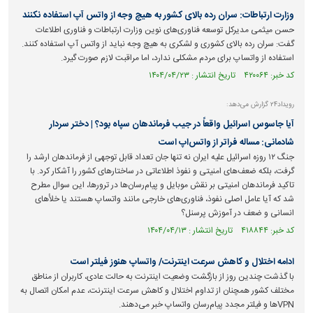
وزارت ارتباطات: سران رده بالای کشور به هیچ وجه از واتس آپ استفاده نکنند
حسن میثمی مدیرکل توسعه فناوری‌های نوین وزارت ارتباطات و فناوری اطلاعات
گفت: سران رده بالای کشوری و لشکری به هیچ وجه نباید از واتس آپ استفاده کنند.
استفاده از واتساپ برای مردم مشکلی ندارد، اما مراقبت لازم صورت گیرد.
کد خبر: ۴۲۰۰۶۴ تاریخ انتشار : ۱۴۰۴/۰۴/۲۳
رویداد۲۴ گزارش می‌دهد:
آیا جاسوس اسرائیل واقعاً در جیب فرماندهان سپاه بود؟ | دختر سردار
شادمانی: مساله فراتر از واتس‌اپ است
جنگ ۱۲ روزه اسرائیل علیه ایران نه تنها جان تعداد قابل توجهی از فرماندهان ارشد را
گرفت، بلکه ضعف‌های امنیتی و نفوذ اطلاعاتی در ساختار‌های کشور را آشکار کرد. با
تاکید فرماندهان امنیتی بر نقش موبایل و پیام‌رسان‌ها در ترورها، این سوال مطرح
شد که آیا عامل اصلی نفوذ، فناوری‌های خارجی مانند واتساپ هستند یا خلأ‌های
انسانی و ضعف در آموزش پرسنل؟
کد خبر: ۴۱۸۸۴۴ تاریخ انتشار : ۱۴۰۴/۰۴/۱۳
ادامه اختلال و کاهش سرعت اینترنت/ واتساپ هنوز فیلتر است
با گذشت چندین روز از بازگشت وضعیت اینترنت به حالت عادی، کاربران از مناطق
مختلف کشور همچنان از تداوم اختلال و کاهش سرعت اینترنت، عدم امکان اتصال به
VPNها و فیلتر مجدد پیام‌رسان واتساپ خبر می‌دهند.