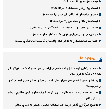
قیمت روز خودرو ۱۷ مرداد ۱۴۰۵
قیمت روز ارز‌های دیجیتال ۱۷ مرداد ۱۴۰۵
ماجرای برنج‌های آمریکایی ارزان در بازار چیست؟
قیمت دلار، طلا و سکه امروز ۱۷ مرداد ۱۴۰۵
جدیدترین خبر از واریز معوقات بازنشستگان تامین اجتماعی
دو خرید جدید پرسپولیس نهایی شد؛ امضای قرارداد امروز
حمله تند شریعتمداری به توافق مکه؛ پاکستان شایسته میانجیگری نیست
پربازدید ها
محسن رضایی کیست؟ | چند دهه جنجال‌آفرینی مرد هزار نسخه؛ از کربلای۴ و
نامه ۶۷ تا تنگه هرمز و شعام
زیدآبادی پس از تغییر دبیر شورای عالی امنیت: خرازی خیلی هم از اوضاع کشور
بی‌خبر نیست!
نماینده مجلس خطاب به باقر خرازی: اگر به شلاق محکوم شوی حاضرم با وضو
آن را اجرا کنم!
توضیح خبرگزاری فارس درباره خبر انتصاب محسن رضایی به دبیری شعام