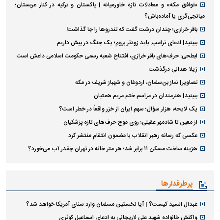
«توافق مکه» و معادلات تازه خاورمیانه | پاکستان و ترکیه در کنار عربستان؛
میانجی‌گری یا آماده‌باش؟
باقر خرازی؛ چندان درشت گفت که تندروها را جا گذاشت!
ببینید| ادعای ترامپ: باید زودتر بروم؛ یک جنگ در پیش داریم
ابطحی: حرف‌های باقر خرازی، افتتاح شعبه رسمی حکومت اسلامی داعش است
ژیلا هدائی درگذشت
تصاویر| نماز بن‌سلمان، اردوغان و شهباز شریف در مکه
ببینید| هنرمندان در مراسم ختم مریم همتیان
یک لایحه، هزار سؤال؛ سهم ایران از خزر واقعاً در خطر است؟
از معین تا شادمهر عقیلی؛ روی موج حرف‌های تازه پزشکیان
عکسی که رسانه رهبر انقلاب با مضمون انتقام منتشر کرد
هزینه ساخت مسکن ۱۱ برابر شد؛ هر متر خانه در تهران چقدر آب می‌خورد؟
پرطرفدارها
عبدال السید کیست؟ | آیا نخستین مسلمان وارد سنای آمریکا خواهد شد؟
واکنش خانواده شهید علی لاریجانی به ادعای اسماعیل کوثری