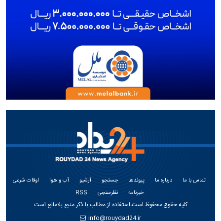
تماس با ما
درباره ما
پیوندها
جستجو
آرشیو
آب و هوا
اوقات شرعی
خبرنامه
نظرسنجی
RSS
کلیه حقوق محفوظ است،استفاده از مطالب با ذکر منبع بلامانع است
info@rouydad24.ir