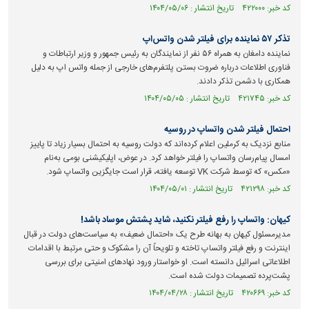
کد خبر: ۴۲۲۰۰۰ تاریخ انتشار : ۱۴۰۴/۰۵/۰۶
تذکر ۵۷ نماینده برای فیلتر شدن واتس‌اپ
نماینده دامغان به همراه ۵۶ نفر از نمایندگان به رئیس جمهور و وزیر ارتباطات و
فناوری اطلاعات درباره ضروت بستن پلتفرم‌های خارجی از جمله واتس اپ به دلیل
همکاری با دشمن تذکر دادند.
کد خبر: ۴۲۱۷۴۵ تاریخ انتشار : ۱۴۰۴/۰۵/۰۵
احتمال فیلتر شدن واتساپ در روسیه
منابع نزدیک به کرملین اعلام کرده‌اند که دولت روسیه به احتمال بسیار زیاد تا پاییز
امسال پیام‌رسان واتساپ را فیلتر خواهد کرد. در عوض، اپلیکیشنی بومی به‌نام
«مکس» که توسط شرکت VK توسعه یافته، قرار است جایگزین واتساپ شود.
کد خبر: ۴۲۱۲۹۸ تاریخ انتشار : ۱۴۰۴/۰۵/۰۱
کیهان: واتساپ را رفع فیلتر نکنید، شاید پشتش موساد باشد!
مدیرمسئول کیهان به بهانه طرح یک «احتمال ضعیف» به سیاست‌های دولت در قبال
اینترنت و رفع فیلتر واتساپ تاخته و تلویحاً آن را مشکوک و حتی مرتبط با اقدامات
اطلاعاتی اسرائیل دانسته است. او خواستار ورود نهاد‌های امنیتی برای بررسی
پشت‌پرده تصمیمات دولت شده است.
کد خبر: ۴۲۰۶۶۹ تاریخ انتشار : ۱۴۰۴/۰۴/۲۸