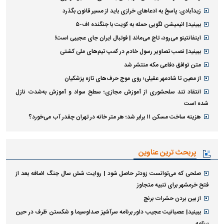
زیدآبادی: پاسخ به ادعا‌های خرازی باید از مسیر قانون بگذرد
ببینید| انیمیشن لگویی حمله به کویت با جنگنده اف-۵
اینفانتینو می‌رود، تاج می‌ماند | فوتبال ایران جای عجیبی است!
ببینید| نصب تصاویر رسول خادم در کمپ تیم‌های ملی کشتی
متن توافق دفاعی مکه منتشر شد
از معین تا شادمهر عقیلی؛ روی موج حرف‌های تازه پزشکیان
انتقاد تند سلحشوری از آموزش مجازی؛ سطح سواد و آموزش به‌شدت نازل
شده است
هزینه ساخت مسکن ۱۱ برابر شد؛ هر متر خانه در تهران چقدر آب می‌خورد؟
پربحث ترین عناوین
صلحی که می‌توانست زودتر حاصل شود | روایت شش سال جنگ اضافه بعد از
فتح خرمشهر برای تنبیه متجاوز
از بین بردن حشرات برنج
ببینید| عصبانیت عجیب داور برنامه سرآشپز صداوسیما و شکستن ظرف در حین
برنامه