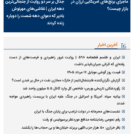
ماجرای برنج‌های آمریکایی ارزان در
جدال بر سر دو روایت از جنجالی‌ترین
بازار چیست؟
دهه ایران | نقاشی‌های مهرنوش
بادپر که دعوای دهه شصت را دوباره
زنده کردند
آخرین اخبار
ایران و طلسم قطعنامه ۵۹۸ | روایت غرور راهبردی و فرصت‌های از دست
رفته‌ای که اثراتی جبران‌ناپذیر داشت
قیمت روز گوشی موبایل ۱۷ مرداد ۱۴۰۵
گزارش نگران‌کننده فایننشال‌تایمز از خارک؛ مخازن نفت در حال پر شدن است؟
رکوردشکنی تاریخی بورس؛ شاخص کل وارد کانال ۵.۵ میلیون واحد شد
بیانیه سپاه: آمریکا و اسرائیل در جنگ علیه ایران با بن‌بست راهبردی مواجه
شدند
نشست‌های محرمانه در دولت ترامپ برای پایان جنگ با ایران
رقم نجومی رضایتنامه مدافع موردنظر پرسپولیس لو رفت
باقر خرازی: ۵۰ هزار حزب‌اللهی بریزند خیابان‌ها و بی حجاب‌ها را بکشند