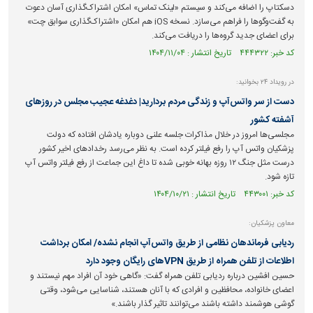
دسکتاپ را اضافه می‌کند و سیستم «لینک تماس» امکان اشتراک‌گذاری آسان دعوت
به گفت‌و‌گو‌ها را فراهم می‌سازد. نسخه iOS هم امکان «اشتراک‌گذاری سوابق چت»
برای اعضای جدید گروه‌ها را دریافت می‌کند.
کد خبر: ۴۴۴۳۲۲ تاریخ انتشار : ۱۴۰۴/۱۱/۰۴
در رویداد ۲۴ بخوانید:
دست از سر واتس‌آپ و زندگی مردم بردارید| دغدغه عجیب مجلس در روز‌های
آشفته کشور
مجلسی‌ها امروز در خلال مذاکرات جلسه علنی دوباره یادشان افتاده که دولت
پزشکیان واتس آپ را رفع فیلتر کرده است. به نظر می‌رسد رخداد‌های اخیر کشور
درست مثل جنگ ۱۲ روزه بهانه خوبی شده تا داغ این جماعت از رفع فیلتر واتس آپ
تازه شود.
کد خبر: ۴۴۳۰۰۱ تاریخ انتشار : ۱۴۰۴/۱۰/۲۱
معاون پزشکیان:
ردیابی فرماندهان نظامی از طریق واتس‌آپ انجام نشده/ امکان برداشت
اطلاعات از تلفن همراه از طریق VPN‌های رایگان وجود دارد
حسین افشین درباره ردیابی تلفن همراه گفت: «گاهی خود آن افراد مهم نیستند و
اعضای خانواده، محافظین و افرادی که با آنان هستند، شناسایی می‌شود، وقتی
گوشی هوشمند داشته باشند می‌توانند تاثیر گذار باشند.»