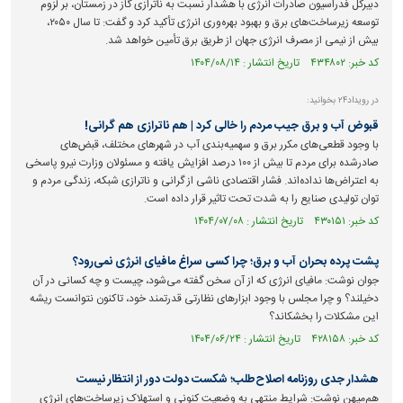
دبیرکل فدراسیون صادرات انرژی با هشدار نسبت به ناترازی گاز در زمستان، بر لزوم
توسعه زیرساخت‌های برق و بهبود بهره‌وری انرژی تأکید کرد و گفت: تا سال ۲۰۵۰،
بیش از نیمی از مصرف انرژی جهان از طریق برق تأمین خواهد شد.
کد خبر: ۴۳۴۸۰۲ تاریخ انتشار : ۱۴۰۴/۰۸/۱۴
در رویداد۲۴ بخوانید:
قبوض آب و برق جیب مردم را خالی کرد | هم ناترازی هم گرانی!
با وجود قطعی‌های مکرر برق و سهمیه‌بندی آب در شهر‌های مختلف، قبض‌های
صادرشده برای مردم تا بیش از ۱۰۰ درصد افزایش یافته و مسئولان وزارت نیرو پاسخی
به اعتراض‌ها نداده‌اند. فشار اقتصادی ناشی از گرانی و ناترازی شبکه، زندگی مردم و
توان تولیدی صنایع را به شدت تحت تاثیر قرار داده است.
کد خبر: ۴۳۰۱۵۱ تاریخ انتشار : ۱۴۰۴/۰۷/۰۸
پشت پرده بحران آب و برق؛ چرا کسی سراغ مافیای انرژی نمی‌رود؟
جوان نوشت: مافیای انرژی که از آن سخن گفته می‌شود، چیست و چه کسانی در آن
دخیلند؟ و چرا مجلس با وجود ابزار‌های نظارتی قدرتمند خود، تاکنون نتوانست ریشه
این مشکلات را بخشکاند؟
کد خبر: ۴۲۸۱۵۸ تاریخ انتشار : ۱۴۰۴/۰۶/۲۴
هشدار جدی روزنامه اصلاح‌طلب؛ شکست دولت دور از انتظار نیست
هم‌میهن نوشت: شرایط منتهی به وضعیت کنونی و استهلاک زیرساخت‌های انرژی