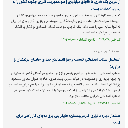
از بنزین یک دلاری تا قاچاق میلیاردی | سوءمدیریت انرژی چگونه کشور را به
بحران کشانده است
تحلیل سه کارشناس برجسته، عباس عبدی، فیاض زاهد و محمد مهاجری، نشان
می‌دهد سیاست‌های غلط انرژی و قیمت‌گذاری غیرمنطقی بنزین، گاز و برق در ایران
نه تنها منابع ملی را هدر داده بلکه قاچاق سوخت، فساد اقتصادی و فشار بر اقشار
ضعیف را افزایش داده است.
کد خبر: ۴۳۶۸۷۸ تاریخ انتشار : ۱۴۰۴/۰۹/۰۲
رویداد۲۴ گزارش می‌دهد؛
اسماعیل سقاب اصفهانی کیست و چرا انتصابش صدای حامیان پزشکیان را
درآورد؟
سقاب اصفهانی از همراهان ابراهیم رئیسی از زمان حضور در آستان قدس تا نزدیکی
به جبهه پایداری و عضویت در هیأت مدیره بنیاد علوی، حالا به عنوان معاون مسعود
پزشکیان انتخاب شده است. انتصابی که صدای نزدیکان دولت را هم درآورده است و
فیاض زاهد در اقدامی اعتراضی از استعفای خود را اعلام کرده است. درباره حواشی
سقاب اصفهانی در این مطلب بخوانید.
کد خبر: ۴۳۵۹۴۷ تاریخ انتشار : ۱۴۰۴/۰۹/۰۹
هشدار درباره ناترازی گاز در زمستان؛ جایگزینی برق به‌جای گاز راهی برای
آینده