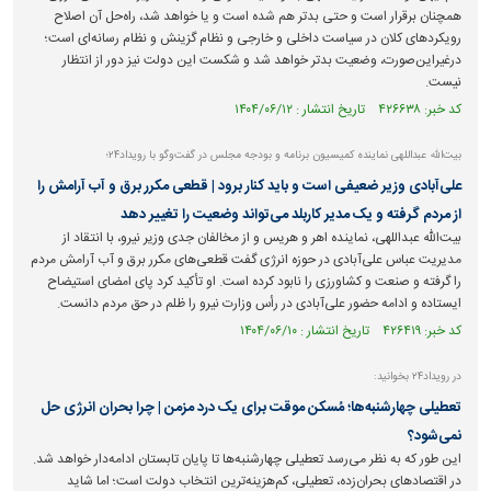
همچنان برقرار است و حتی بدتر هم شده است و یا خواهد شد، راه‌حل آن اصلاح
رویکرد‌های کلان در سیاست داخلی و خارجی و نظام گزینش و نظام رسانه‌ای است؛
درغیراین‌صورت، وضعیت بدتر خواهد شد و شکست این دولت نیز دور از انتظار
نیست.
کد خبر: ۴۲۶۶۳۸ تاریخ انتشار : ۱۴۰۴/۰۶/۱۲
بیت‌الله عبداللهی نماینده کمیسیون برنامه و بودجه مجلس در گفت‌و‌گو با رویداد۲۴؛
علی‌آبادی وزیر ضعیفی است و باید کنار برود | قطعی مکرر برق و آب آرامش را
از مردم گرفته و یک مدیر کاربلد می‌تواند وضعیت را تغییر دهد
بیت‌الله عبداللهی، نماینده اهر و هریس و از مخالفان جدی وزیر نیرو، با انتقاد از
مدیریت عباس علی‌آبادی در حوزه انرژی گفت قطعی‌های مکرر برق و آب آرامش مردم
را گرفته و صنعت و کشاورزی را نابود کرده است. او تأکید کرد پای امضای استیضاح
ایستاده و ادامه حضور علی‌آبادی در رأس وزارت نیرو را ظلم در حق مردم دانست.
کد خبر: ۴۲۶۴۱۹ تاریخ انتشار : ۱۴۰۴/۰۶/۱۰
در رویداد۲۴ بخوانید:
تعطیلی چهارشنبه‌ها؛ مُسکن موقت برای یک درد مزمن | چرا بحران انرژی حل
نمی‌شود؟
این طور که به نظر می‌رسد تعطیلی چهارشنبه‌ها تا پایان تابستان ادامه‌دار خواهد شد.
در اقتصاد‌های بحران‌زده، تعطیلی، کم‌هزینه‌ترین انتخاب دولت است؛ اما شاید