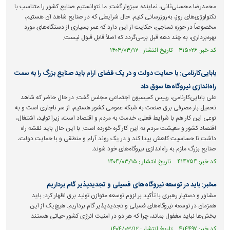
محمدرضا محسنی‌ثانی، نماینده سبزوار گفت: ما نتوانستیم صنایع کشور را متناسب با
تکنولوژی‌های روز، به‌روزرسانی کنیم. حال شرایطی که در صنایع شاهد آن هستیم،
مخصوصاً در حوزه نساجی، حکایت از این دارد که عمر بسیاری از دستگاه‌های مورد
بهره‌برداری، به چند دهه قبل برمی‌گردد که اصلاً قابل قبول نیست.
کد خبر: ۴۱۵۰۲۶ تاریخ انتشار : ۱۴۰۴/۰۳/۱۷
بابایی‌کارنامی: با حمایت دولت و در یک فضای آرام باید صنایع بزرگ را به سمت
راه‌اندازی نیروگاه‌ها سوق داد
علی بابایی‌کارنامی، رییس کمیسیون اجتماعی مجلس گفت: در حال حاضر که شاهد
تحمیل بار مصرفی برق صنعت به شبکه عمومی کشور هستیم، از سر ناچاری است و به
نوعی این کار هم با شرایط فعلی، خدمت به مردم و اقتصاد است، زیرا تولید، اشتغال،
اقتصاد کشور و معیشت مردم به این کار گره خورده است. با این حال باید نقشه راه
داشت تا حساسیت کاهش پیدا کند و در یک روند آرام و منطقی و با حمایت دولت،
صنایع بزرگ ملزم به راه‌اندازی نیروگاه‌های خود شوند.
کد خبر: ۴۱۴۷۵۴ تاریخ انتشار : ۱۴۰۴/۰۳/۱۵
مخبر: باید در توسعه نیروگاه‌های فسیلی و تجدیدپذیر گام برداریم
مشاور و دستیار رهبری با تأکید بر لزوم توسعه متوازن تولید برق اظهار کرد: باید
همزمان در توسعه نیروگاه‌های فسیلی و تجدیدپذیر گام برداریم. هیچ‌یک از این
بخش‌ها نباید مغفول بماند، چرا که هر دو در امنیت انرژی کشور حیاتی هستند.
کد خبر: ۴۱۴۴۹۷ تاریخ انتشار : ۱۴۰۴/۰۳/۱۲