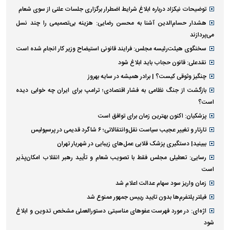
توضیحات نیکزاد درباره ابلاغ شرایط اضطرار برگزاری جلسات علنی از سوی شعام
هشدار حسام‌الدین آشنا به محسن رضایی: هزینه بی‌تصمیمی را چند نسل
می‌پردازند
سخنگوی هیئت‌رئیسه مجلس: فرایند قانونی استیضاح وزیر کار انجام شده است
نقدعلی: قانون حجاب باید ابلاغ شود
چنگیز وثوقی کیست؟ | برادر همیشه در سایه بهروز
بازگشت از جنگ نظامی به فشار اقتصادی؛ ترامپ برای ایران چه خوابی دیده
است؟
پزشکیان: اکنون بهترین زمان برای توافق است
تارتار و تغییر عجیب سیاست نقل‌وانتقالاتی؛ ۶ شاگرد قدیمی در پرسپولیس
ببینید| دستگیری پزشک قلابی عمل‌های زیبایی در شهریار تهران
رسایی: تعطیلی مجلس فقط با تصویب شعام و تأیید رهبر انقلاب امکان‌پذیر
است
زمان واریز سود سهام عدالت اعلام شد
فیلتر پلتفرم‌ها بدون تایید رییس جمهور ممنوع شد
اژه‌ای: در مورد فهرست عفو‌های مناسبتی دستورالعملی مشخص تدوین و ابلاغ
شود