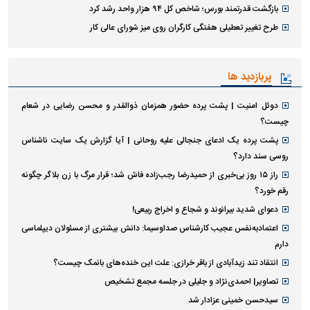
بازگشت قدرتمند بورس؛ شاخص کل ۹۴ هزار واحد رشد کرد
طرح تغییر تعطیلی هفتگی کارگران روی میز شورای عالی کار
پربازدید ها
دوئل امنیت | پشت پرده حضور همزمان ذوالقدر و محسن رضایی در شعام
چیست؟
پشت پرده یک ادعای جنجالی علیه روحانی | آیا گزارش یک سایت ناشناس
روسی سند دارد؟
راز ۱۵ روز بی‌خبری از حمیدرضا رجب‌زاده فاش شد؛ قرار مرگ با زن بلاگر چگونه
رقم خورد؟
دعوای شدید بیرانوند و شجاع و اخراج ربیعی!
اعتمادبه‌نفس عجیب کارشناس صداوسیما: دانش بیشتری از مسئولان دیپلماسی
دارم
انتقاد تند زیدآبادی از باقر خرازی: علت این خنده‌های بانمک چیست؟
تصاویر| احمدی‌نژاد و جلیلی در جلسه مجمع تشخیص
سیدحسن خمینی عزادار شد