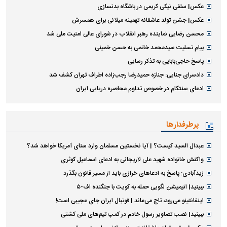
عکس| سلفی نیکی کریمی در باشگاه بدنسازی
عکس| جشن تولد عاشقانه تهمینه میلانی برای همسرش
محسن رضایی نماینده رهبر انقلاب در شورای عالی امنیت ملی شد
پیام تسلیت سیدمحمد خاتمی به حسن خمینی
پاسخ حاجی‌بابایی به تذکر رسایی
دادسرای جنایی: جنازه حمیدرضا رجب‌زاده اطراف تهران کشف شد
ادعای سنتکام در خصوص تداوم محاصره دریایی ایران
پرطرفدارها
عبدال السید کیست؟ | آیا نخستین مسلمان وارد سنای آمریکا خواهد شد؟
واکنش خانواده شهید علی لاریجانی به ادعای اسماعیل کوثری
زیدآبادی: پاسخ به ادعا‌های خرازی باید از مسیر قانون بگذرد
ببینید| انیمیشن لگویی حمله به کویت با جنگنده اف-۵
اینفانتینو می‌رود، تاج می‌ماند | فوتبال ایران جای عجیبی است!
ببینید| نصب تصاویر رسول خادم در کمپ تیم‌های ملی کشتی