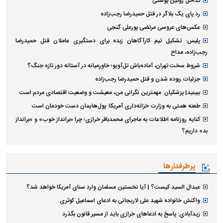
تداخل روتین پوستی
رد پای یک بلاگر در قتل حمیدرضا رجب‌زاده
عکس‌های عروسی مرتضی پورعلی گنجی
پلیس: تشکیل تیم کارآگاهان زبده برای دستگیری عاملان قتل حمیدرضا
رجب‌زاده، مداح
شروط سخت تهران، آماده‌باش تل‌آویو؛ خاورمیانه در آستانه دور تازه جنگ؟
جزئیات ربوده شدن و قتل حمیدرضا رجب‌زاده
ببینید| پزشکیان: مهمترین نگرانی من، معیشت و وضعیت اقتصادی مردم است
طعنه همتی به وزارت خزانه‌داری آمریکا: پول‌هایمان دست خودمان است
کنایه روزنامه اطلاعات به ماجرای محمدباقر خرازی؛ چرا «برانداز خوب» و «برانداز
بد» داریم؟
پرطرفدارها
عبدال السید کیست؟ | آیا نخستین مسلمان وارد سنای آمریکا خواهد شد؟
واکنش خانواده شهید علی لاریجانی به ادعای اسماعیل کوثری
زیدآبادی: پاسخ به ادعا‌های خرازی باید از مسیر قانون بگذرد