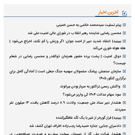
آخرین اخبار
پیام تسلیت سیدمحمد خاتمی به حسن خمینی
محسن رضایی نماینده رهبر انقلاب در شورای عالی امنیت ملی شد
ببینید| انتقاد شدید دبیر از احمد جوان: اگر وزنش را کم نکند، اخراج می‌شود |
هله هوله خوری می‌کند
دوئل امنیت | پشت پرده حضور همزمان ذوالقدر و محسن رضایی در شعام
چیست؟
سازمان سنجش: پیامک مشمولان سهمیه جنگ جعلی است | آمادگی کامل برای
برگزاری کنکور ۱۴۰۵
واکنش رسمی تراکتور به سرباز بودن بیرانوند
سود سهام عدالت ۱۴۰۴ کی واریز می‌شود؟
هشدار دبیر ستاد ملی جمعیت: ولادت ۸.۹ درصد کاهش یافت، ۱۴ میلیون نفر
مجردند
ببینید| فرار گورخر از شیر با یک لگد غافلگیرکننده
دادسرای جنایی: جنازه حمیدرضا رجب‌زاده اطراف تهران کشف شد
هشدار شرکت ملی گاز از زمستان سخت پیش‌رو و ضرورت صرفه‌جویی در