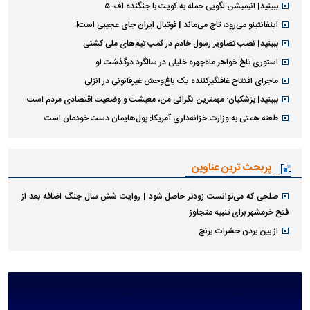
ببینید| انیمیشن لگویی حمله به کویت با جنگنده اف-۵
اینفانتینو می‌رود، تاج می‌ماند | فوتبال ایران جای عجیبی است!
ببینید| نصب تصاویر رسول خادم در کمپ تیم‌های ملی کشتی
استوری تلخ خواهر ماه‌چهره خلیلی در سالگرد درگذشت او
ماجرای افتتاح غافلگیرکننده یک باغ‌وحش غیرقانونی در انزلی
ببینید| پزشکیان: مهمترین نگرانی من، معیشت و وضعیت اقتصادی مردم است
طعنه همتی به وزارت خزانه‌داری آمریکا: پول‌هایمان دست خودمان است
پربحث ترین عناوین
صلحی که می‌توانست زودتر حاصل شود | روایت شش سال جنگ اضافه بعد از
فتح خرمشهر برای تنبیه متجاوز
از بین بردن حشرات برنج