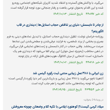
می‌گیرد، با واکنش‌های گسترده و انتقاد شدید کاربران شبکه‌های اجتماعی روبه‌رو
شده و این اقدام به‌عنوان نوعی بلاهت و رفتار جنجالی مورد توجه قرار گرفته است.
کد خبر: ۴۴۰۸۹۷ تاریخ انتشار : ۱۴۰۴/۱۰/۰۳
از چادر تا دابسمش؛ دنیای پر تناقض حجاب استایل‌ها | دینداری در قاب
الگوریتم؟
روزنامه خراسان نوشت: تقلیل دینداری حجاب استایل، با تبدیل نماد‌های دینی به فرم
بصری و بخشی از برند شخصی، به فرایند عرفی‌شدن و سطحی‌شدن این نماد‌ها
سرعت می‌بخشد. وقتی حجاب در کنار دابسمش و ژست‌های نمایشی قرار می‌گیرد،
در ذهن مخاطب (به‌ویژه نسل جوان) این پیام القا می‌شود که دینداری هم یک
«استایل» است؛ انتخابی از میان کاتالوگ هویت‌های قابل ارائه در بازار توجه.
کد خبر: ۴۴۰۷۱۸ تاریخ انتشار : ۱۴۰۴/۱۰/۰۲
زن ایرانی با ۳۸۸ عمل زیبایی مدعی ثبت رکورد گینس شد
آناهیتا ناچو می‌گوید با ۳۸۸ عمل زیبایی و باریک‌ترین کمر دنیا رکورددار گینس است؛
ادعایی که توجه رسانه‌هایی مانند العربیه را هم جلب کرده است.
کد خبر: ۴۳۹۹۵۴ تاریخ انتشار : ۱۴۰۴/۰۹/۲۵
در رویداد24 بخوانید؛
میلاد کرمی کیست؟| کوهنورد ایلامی با تکیه کلام وضعتان چوونه معروفش