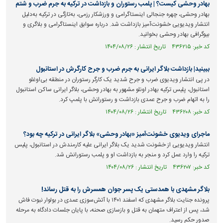
بهادر وحشی کیست؟ | پلمب رستوران و بازداشت در ترکیه به جرم ضرب و شتم
بهادر وحشی، چهره جنجالی اینستاگرامی و ورزشکار رزمی، به‌تازگی در ترکیه به‌دلیل
انتشار ویدیویی خشونت‌آمیز بازداشت شد. درباره سوابق اینستاگرامی و بلاگری و
بیوگرافی بهادر وحشی بخوانید.
کد خبر: ۴۳۶۲۱۵ تاریخ انتشار : ۱۴۰۴/۰۸/۲۶
ببینید| بازداشت بلاگر ایرانی به جرم ضرب و جرح کارگرش در استانبول
در پی انتشار ویدیوی ضرب و جرح شدید یک کارگر رستوران در منطقه بی‌اوغلو
استانبول، پلیس ترکیه بهادر اونلو مشهور به بهادر وحشی، بلاگر ایرانی ساکن استانبول
را به اتهام ضرب و جرح عمدی بازداشت و رستورانش با پلمپ کرد.
کد خبر: ۴۳۶۲۰۸ تاریخ انتشار : ۱۴۰۴/۰۸/۲۶
ماجرای ویدیوی خشونت‌آمیز «بهادر وحشی» بلاگر ایرانی در ترکیه چه بود؟
انتشار ویدیویی از خشونت شدید یک بلاگر ایرانی علیه کارمندش در استانبول، پلیس
ترکیه را وارد عمل کرد و منجر به بازداشت او و پلمب رستورانش شد.
کد خبر: ۴۳۶۲۰۷ تاریخ انتشار : ۱۴۰۴/۰۸/۲۶
بلاگر مشهدی با همدستی یک پسر جوان همسرش را به قتل رساند!
پرونده جنایت بلاگر مشهدی که اسفند ۱۴۰۱ با آتش‌سوزی عمدی در بولوار نبوت فاش
شد، پس از اعتراف متهمان به قتل و بازسازی صحنه، با پایان جلسات دادگاه به مرحله
صدور حکم رسید.