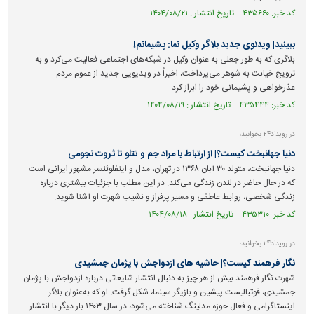
کد خبر: ۴۳۵۶۶۰ تاریخ انتشار : ۱۴۰۴/۰۸/۲۱
ببینید| ویدئوی جدید بلاگر وکیل نما: پشیمانم!
بلاگری که به طور جعلی به عنوان وکیل در شبکه‌های اجتماعی فعالیت می‌کرد و به
ترویج خیانت به شوهر می‌پرداخت، اخیراً در ویدیویی جدید از عموم مردم
عذرخواهی و پشیمانی خود را ابراز کرد.
کد خبر: ۴۳۵۴۴۴ تاریخ انتشار : ۱۴۰۴/۰۸/۱۹
در رویداد۲۴ بخوانید؛
دنیا جهانبخت کیست؟| از ارتباط با مراد جم و تتلو تا ثروت نجومی
دنیا جهانبخت، متولد ۳۰ آبان ۱۳۶۸ در تهران، مدل و اینفلوئنسر مشهور ایرانی است
که در حال حاضر در لندن زندگی می‌کند. در این مطلب با جزئیات بیشتری درباره
زندگی شخصی، روابط عاطفی و مسیر پرفراز و نشیب شهرت او آشنا شوید.
کد خبر: ۴۳۵۳۱۰ تاریخ انتشار : ۱۴۰۴/۰۸/۱۸
در رویداد۲۴ بخوانید؛
نگار فرهمند کیست؟| حاشیه های ازدواجش با پژمان جمشیدی
شهرت نگار فرهمند بیش از هر چیز به دنبال انتشار شایعاتی درباره ازدواجش با پژمان
جمشیدی، فوتبالیست پیشین و بازیگر سینما، شکل گرفت. او که به‌عنوان بلاگر
اینستاگرامی و فعال حوزه مدلینگ شناخته می‌شود، در سال ۱۴۰۳ بار دیگر با انتشار