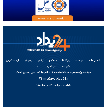
تماس با ما
درباره ما
پیوندها
جستجو
آرشیو
آب و هوا
اوقات شرعی
خبرنامه
نظرسنجی
RSS
کلیه حقوق محفوظ است،استفاده از مطالب با ذکر منبع بلامانع است
info@rouydad24.ir
طراحی و تولید :
"ایران سامانه"