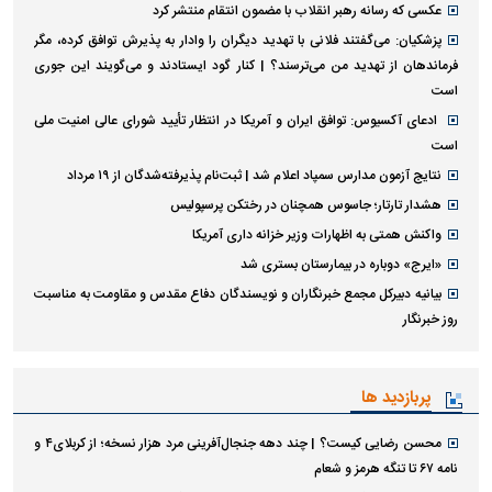
عکسی که رسانه رهبر انقلاب با مضمون انتقام منتشر کرد
پزشکیان: می‌گفتند فلانی با تهدید دیگران را وادار به پذیرش توافق کرده، مگر
فرماندهان از تهدید من می‌ترسند؟ | کنار گود ایستادند و می‌گویند این جوری
است
ادعای آکسیوس: توافق ایران و آمریکا در انتظار تأیید شورای عالی امنیت ملی
است
نتایج آزمون مدارس سمپاد اعلام شد | ثبت‌نام پذیرفته‌شدگان از ۱۹ مرداد
هشدار تارتار؛ جاسوس همچنان در رختکن پرسپولیس
واکنش همتی به اظهارات وزیر خزانه داری آمریکا
«ایرج» دوباره در بیمارستان بستری شد
بیانیه دبیرکل مجمع خبرنگاران و نویسندگان دفاع مقدس و مقاومت به مناسبت
روز خبرنگار
پربازدید ها
محسن رضایی کیست؟ | چند دهه جنجال‌آفرینی مرد هزار نسخه؛ از کربلای۴ و
نامه ۶۷ تا تنگه هرمز و شعام