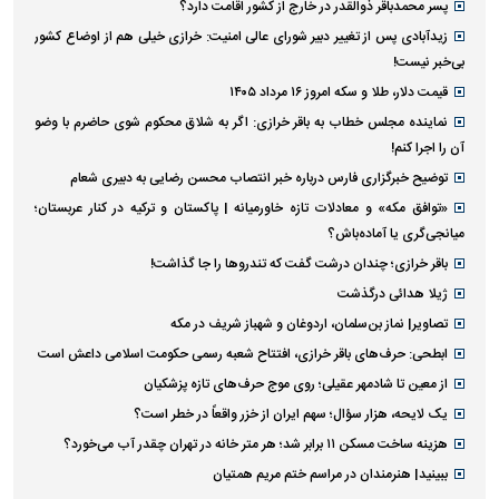
پسر محمدباقر ذوالقدر در خارج از کشور اقامت دارد؟
زیدآبادی پس از تغییر دبیر شورای عالی امنیت: خرازی خیلی هم از اوضاع کشور
بی‌خبر نیست!
قیمت دلار، طلا و سکه امروز ۱۶ مرداد ۱۴۰۵
نماینده مجلس خطاب به باقر خرازی: اگر به شلاق محکوم شوی حاضرم با وضو
آن را اجرا کنم!
توضیح خبرگزاری فارس درباره خبر انتصاب محسن رضایی به دبیری شعام
«توافق مکه» و معادلات تازه خاورمیانه | پاکستان و ترکیه در کنار عربستان؛
میانجی‌گری یا آماده‌باش؟
باقر خرازی؛ چندان درشت گفت که تندروها را جا گذاشت!
ژیلا هدائی درگذشت
تصاویر| نماز بن‌سلمان، اردوغان و شهباز شریف در مکه
ابطحی: حرف‌های باقر خرازی، افتتاح شعبه رسمی حکومت اسلامی داعش است
از معین تا شادمهر عقیلی؛ روی موج حرف‌های تازه پزشکیان
یک لایحه، هزار سؤال؛ سهم ایران از خزر واقعاً در خطر است؟
هزینه ساخت مسکن ۱۱ برابر شد؛ هر متر خانه در تهران چقدر آب می‌خورد؟
ببینید| هنرمندان در مراسم ختم مریم همتیان