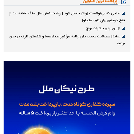
پربحث ترین عناوین
صلحی که می‌توانست زودتر حاصل شود | روایت شش سال جنگ اضافه بعد از
فتح خرمشهر برای تنبیه متجاوز
از بین بردن حشرات برنج
ببینید| عصبانیت عجیب داور برنامه سرآشپز صداوسیما و شکستن ظرف در حین
برنامه