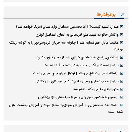
پرطرفدارها
عبدال السید کیست؟ | آیا نخستین مسلمان وارد سنای آمریکا خواهد شد؟
واکنش خانواده شهید علی لاریجانی به ادعای اسماعیل کوثری
عاقبت عادل هم تسلیم شد | چگونه سه جریان فردوسی‌پور را به گوشه رینگ
بردند؟
زیدآبادی: پاسخ به ادعا‌های خرازی باید از مسیر قانون بگذرد
ببینید| انیمیشن لگویی حمله به کویت با جنگنده اف-۵
اینفانتینو می‌رود، تاج می‌ماند | فوتبال ایران جای عجیبی است!
ببینید| نصب تصاویر رسول خادم در کمپ تیم‌های ملی کشتی
متن توافق دفاعی مکه منتشر شد
از معین تا شادمهر عقیلی؛ روی موج حرف‌های تازه پزشکیان
انتقاد تند سلحشوری از آموزش مجازی؛ سطح سواد و آموزش به‌شدت نازل
شده است