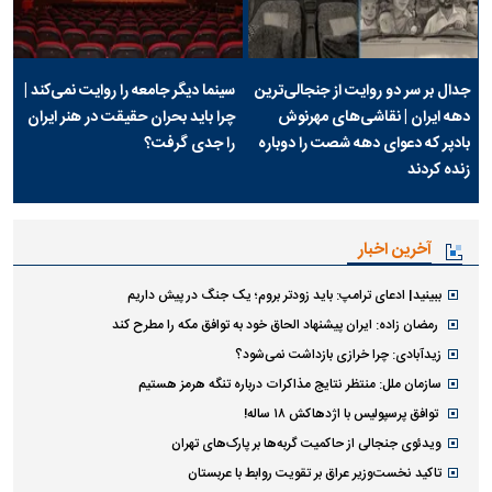
جدال بر سر دو روایت از جنجالی‌ترین
سینما دیگر جامعه را روایت نمی‌کند |
دهه ایران | نقاشی‌های مهرنوش
چرا باید بحران حقیقت در هنر ایران
بادپر که دعوای دهه شصت را دوباره
را جدی گرفت؟
زنده کردند
آخرین اخبار
ببینید| ادعای ترامپ: باید زودتر بروم؛ یک جنگ در پیش داریم
رمضان زاده: ایران پیشنهاد الحاق خود به توافق مکه را مطرح کند
زیدآبادی: چرا خرازی بازداشت نمی‌شود؟
سازمان ملل: منتظر نتایج مذاکرات درباره تنگه هرمز هستیم
توافق پرسپولیس با اژدهاکش ۱۸ ساله!
ویدئوی جنجالی از حاکمیت گربه‌ها بر پارک‌های تهران
تاکید نخست‌وزیر عراق بر تقویت روابط با عربستان