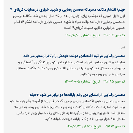
فیلم/ انتشار مکالمه محرمانه محسن رضایی و شهید خرازی در عملیات کربلای ۴
این فایل صوتی که دیشب برای اولین‌بار بعد از ۳۵ سال پخش شد، مکالمه بیسیم
«محسن رضایی» فرمانده وقت سپاه با شهید حسین خرازی فرمانده لشکر ۱۴ امام
حسین در اولین دقایق عملیات کربلای۴ است.
کد خبر: ۲۹۲۴۲۶ تاریخ انتشار : ۱۴۰۰/۱۰/۰۶
آیتی:
محسن رضایی در تیم اقتصادی دولت خودش را بالاتر از مخبر می‌داند
نماینده پیشین مجلس شورای اسلامی خاطر نشان کرد: پراکندگی و آشفتگی و
جزیره‌ای به مسائل فکر کردن تنها در مسائل اقتصادی وجود ندارد؛ بلکه در مسائل
سیاسی هم این رویه وجود دارد.
کد خبر: ۲۹۲۱۸۵ تاریخ انتشار : ۱۴۰۰/۱۰/۰۵
محسن رضایی: از ابتدای دی رقم یارانه‌ها دو برابر می‌شود +فیلم
محسن رضایی معاون اقتصادی رئیس جمهور گفت: قرار بود از آذرماه رقم یارانه‌ها دو
برابر شود، اما به علت مشکلاتی که در تهیه بن کارت ایجاد شد این روند به دی ماه
منتقل شد. طبق پیش‌بینی‌ها و برآورد‌ها به طور مثال یک خانوار چهار نفره رقمی
معادل ۸۰۰ هزار تومان نقد و کالا یارانه دریافت خواهند کرد.
کد خبر: ۲۹۱۶۱۷ تاریخ انتشار : ۱۴۰۰/۰۹/۲۹