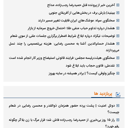
آخرین خبر از پرونده قتل حمیدرضا رجب‌زاده، مداح
ببینید| بارش برف در بخش‌هایی از آفریقای جنوبی
سخنگوی سپاه: موشک‌های ایران قابلیت تغییر مسیر دارند
هشدار درباره تداوم حباب منفی طلا؛ احتمال خروج سرمایه از بازار
توضیحات نیکزاد درباره ابلاغ شرایط اضطرار برگزاری جلسات علنی از سوی شعام
هشدار حسام‌الدین آشنا به محسن رضایی: هزینه بی‌تصمیمی را چند نسل
می‌پردازند
سخنگوی هیئت‌رئیسه مجلس: فرایند قانونی استیضاح وزیر کار انجام شده است
نقدعلی: قانون حجاب باید ابلاغ شود
چنگیز وثوقی کیست؟ | برادر همیشه در سایه بهروز
پربازدید ها
دوئل امنیت | پشت پرده حضور همزمان ذوالقدر و محسن رضایی در شعام
چیست؟
راز ۱۵ روز بی‌خبری از حمیدرضا رجب‌زاده فاش شد؛ قرار مرگ با زن بلاگر چگونه
رقم خورد؟