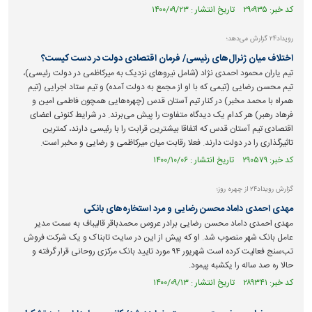
کد خبر: ۲۹۰۹۳۵ تاریخ انتشار : ۱۴۰۰/۰۹/۲۳
رویداد‍۲۴ گزارش می‌دهد؛
اختلاف میان ژنرال‌های رئیسی/ فرمان اقتصادی دولت در دست کیست؟
تیم یاران محمود احمدی نژاد (شامل نیروهای نزدیک به میرکاظمی در دولت رئیسی)،
تیم محسن رضایی (تیمی که با او از مجمع به دولت آمده) و تیم ستاد اجرایی (تیم
همراه با محمد مخبر) در کنار تیم آستان قدس (چهره‌هایی همچون فاطمی امین و
فرهاد رهبر) هر کدام یک دیدگاه متفاوت را پیش می‌برند. در شرایط کنونی اعضای
اقتصادی تیم آستان قدس که اتفاقا بیشترین قرابت را با رئیسی دارند، کمترین
تاثیرگذاری را در دولت دارند. فعلا رقابت میان میرکاظمی و رضایی و مخبر است.
کد خبر: ۲۹۰۵۷۹ تاریخ انتشار : ۱۴۰۰/۱۰/۰۶
گزارش رویداد۲۴ از چهره روز؛
مهدی احمدی داماد محسن رضایی و مرد استخاره‌های بانکی
مهدی احمدی داماد محسن رضایی برادر عروس محمدباقر قالیباف به سمت مدیر
عامل بانک شهر منصوب شد. او که پیش از این در سایت تابناک و یک شرکت فروش
تب‌سنج فعالیت کرده است شهریور ۹۴ مورد تایید بانک مرکزی روحانی قرار گرفته و
حالا ره صد ساله را یکشبه پیمود.
کد خبر: ۲۸۹۳۴۱ تاریخ انتشار : ۱۴۰۰/۰۹/۱۳