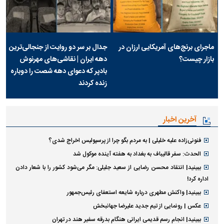
ماجرای برنج‌های آمریکایی ارزان در
جدال بر سر دو روایت از جنجالی‌ترین
بازار چیست؟
دهه ایران | نقاشی‌های مهرنوش
بادپر که دعوای دهه شصت را دوباره
زنده کردند
آخرین اخبار
فنونی‌زاده علیه خلیلی | به مردم بگو چرا از پرسپولیس اخراج شدی؟
الحدث: سفر قالیباف به بغداد به هفته آینده موکول شد
ببینید| انتقاد محسن رضایی از سعید جلیلی: مگر می‌شود کشور را با شعار دادن
اداره کرد!
ببینید| واکنش مطهری درباره شایعه استعفای رئیس‌جمهور
عکس | رونمایی از تیم جدید علیرضا جهانبخش
ببینید| انجام رسم قدیمی ایرانی هنگام بدرقه سفیر هند در تهران