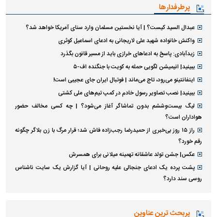
پرطرفدارها
عبدال السید کیست؟ | آیا نخستین مسلمان وارد سنای آمریکا خواهد شد؟
واکنش خانواده شهید علی لاریجانی به ادعای اسماعیل کوثری
زیدآبادی: پاسخ به ادعا‌های خرازی باید از مسیر قانون بگذرد
ببینید| انیمیشن لگویی حمله به کویت با جنگنده اف-۵
اینفانتینو می‌رود، تاج می‌ماند | فوتبال ایران جای عجیبی است!
ببینید| نصب تصاویر رسول خادم در کمپ تیم‌های ملی کشتی
لیگ بیست‌وششم بدون تماشاگر آغاز می‌شود؟ | چه کسی مخالف حضور
هواداران است؟
راز ۱۵ روز بی‌خبری از حمیدرضا رجب‌زاده فاش شد؛ قرار مرگ با زن بلاگر چگونه
رقم خورد؟
عکس| جشن تولد عاشقانه تهمینه میلانی برای همسرش
پشت پرده یک ادعای جنجالی علیه روحانی | آیا گزارش یک سایت ناشناس
روسی سند دارد؟
پربحث ترین عناوین