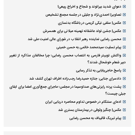
دعوای شدید بیرانوند و شجاع و اخراج ربیعی!
تصاویر| احمدی‌نژاد و جلیلی در جلسه مجمع تشخیص
عکس| سلفی نیکی کریمی در باشگاه بدنسازی
عکس| جشن تولد عاشقانه تهمینه میلانی برای همسرش
محسن رضایی نماینده رهبر انقلاب در شورای عالی امنیت ملی شد
پیام تسلیت سیدمحمد خاتمی به حسن خمینی
واکنش توییتر فارسی به انتصاب محسن رضایی؛ چرا مخالفان مذاکره از تغییر
دبیر شعام خوشحال شدند؟
پاسخ حاجی‌بابایی به تذکر رسایی
دادسرای جنایی: جنازه حمیدرضا رجب‌زاده اطراف تهران کشف شد
پشت پرده رایزنی‌های صداوسیما در مجلس؛ ماجرای جمع‌آوری امضا برای ابقای
جبلی چیست؟
ادعای سنتکام در خصوص تداوم محاصره دریایی ایران
عکس| چنگیز وثوقی در بیمارستان بستری شد
پیام تبریک قالیباف به محسن رضایی