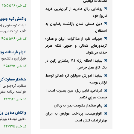
تصادفات اربعینی
کد خبر: ۴۵۵۵۴۶ تاریخ انتشار : ۱۴۰۵/۰۲/۱۵
رونمایی رئال مادرید از گران‌ترین خرید
تاریخ خود
واکنش کره جنوبی 
دلیل منتفی شدن بازگشت رضاییان به
دولت کره جنوبی (سئ
استقلال
تأکید کرد که این 
جزییات تازه از مذاکرات ایران و عمان؛
کد خبر: ۴۵۵۵۳۶ تاریخ انتشار : ۱۴۰۵/۰۲/۱۵
کریدورهای شمالی و جنوبی تنگه هرمز
اعزام فرستاده ویژ
حذف می‌شوند
خبرگزاری دانشجو: ک
ببینید| لحظه زلزله ۷.۱ ریشتری ژاپن در
کد خبر: ۴۵۲۸۷۵ تاریخ انتشار : ۱۴۰۵/۰۱/۲۱
یک اتاق عمل جراحی
ببینید| آموزش سربازان کره شمالی توسط
هشدار سفارت کره
ارتش روسیه
سفارت کره‌جنوبی از
ضرغامی: تغییر ریل، عین بصیرت است |
خواسته برنامه سفر خ
فرصت سوزی نکنیم
کد خبر: ۴۴۷۹۴۹ تاریخ انتشار : ۱۴۰۴/۱۲/۰۴
پیام هشدار مقاومت یمن به ریاض
واکنش معاون وزیر
اکونومیست: پرداخت عوارض به ایران
معاون توسعه ورزش 
بهتر از ادامه تنش است
کد خبر: ۴۴۷۱۷۵ تاریخ انتشار : ۱۴۰۴/۱۱/۲۸