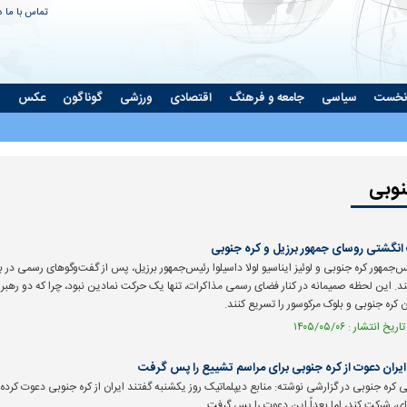
تماس با ما
د
نخست
سیاسی
جامعه و فرهنگ
اقتصادی
ورزشی
گوناگون
عکس
ت
نوبی
 انگشتی روسای جمهور برزیل و کره جنوبی
‌جمهور کره جنوبی و لوئیز ایناسیو لولا داسیلوا رئیس‌جمهور برزیل، پس از گفت‌وگوهای رسمی در
د. این لحظه صمیمانه در کنار فضای رسمی مذاکرات، تنها یک حرکت نمادین نبود، چرا که دو رهبر ت
 کره جنوبی و بلوک مرکوسور را تسریع کنند.
یت نمی‌کند | چرا
پشت پرده تغییر مهم در اتاق فرمان
ارتش آمریکا
نر ایران را جدی
برنامه‌های سیاسی صداوسیما | چرخش به
حمله به ایران
نفع توافق یا تلاش برای حفظ کرسی
ایران دعوت از کره جنوبی برای مراسم تشییع را پس گرفت
 کره جنوبی در گزارشی نوشته: منابع دیپلماتیک روز یکشنبه گفتند ایران از کره جنوبی دعوت کرده 
ریاست؟
‌ای، شرکت کند، اما بعداً این دعوت را پس گرفت.