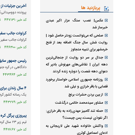
آخرین جزئیات از 
پربازدید ها
پرونده دوومیدانی‌کار
کد خبر: ۴۴۷۱۳۱ تاریخ انتشار : ۱۴۰۴/۱۱/۲۸
عکس| نصب سنگ مزار اکبر عبدی
خبرساز شد
کراوات جالب سفیر
صلحی که می‌توانست زودتر حاصل شود |
کراوات جالب سفیر 
روایت شش سال جنگ اضافه بعد از فتح
کد خبر: ۴۴۶۳۰۰ تاریخ انتشار : ۱۴۰۴/۱۱/۲۰
خرمشهر برای تنبیه متجاوز
جدال بر سر دو روایت از جنجالی‌ترین
رئیس جمهور سابق کره جنوبی
دهه ایران | نقاشی‌های مهرنوش بادپر که
دادگاهی در کره جن
دعوای دهه شصت را دوباره زنده کردند
کد خبر: ۴۴۳۴۶۴ تاریخ انتشار : ۱۴۰۴/۱۰/۲۶
روزنامه جمهوری اسلامی خواستار برخورد
قضایی با باقر خرازی و نیلی شد
۴ سال زندان برای دوومیدانی‌کاران ایران در کره‌جنوبی
از بین بردن حشرات برنج
یک رسانه کشور کره
کد خبر: ۴۴۳۲۷۹ تاریخ انتشار : ۱۴۰۴/۱۰/۲۴
مشاور سیدمحمد خاتمی درگذشت
حمله تند کامبیز مهدی‌زاده به باقر خرازی:
پیروزی پرگل کره د
اگر نفوذی نیست، پس چیست؟
تیم زیر ۲۳ سال کره در بازی اول روز دوم گروه C امید‌های آسیا با نتیجه چهار بر دو لبنان را شکست داد.
واکنش خانواده شهید علی لاریجانی به
کد خبر: ۴۴۲۸۶۷ تاریخ انتشار : ۱۴۰۴/۱۰/۲۰
ادعای اسماعیل کوثری