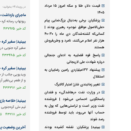
قیمت دلار، طلا و سکه امروز ۱۵ مرداد
در رویداد۲۴ بخوانید؛
۱۴۰۵
ماجرای بازداشت د
پزشکیان: برخی به‌دنبال بزرگ‌نمایی پیام
ریونهاپ رسانه کره 
«علی‌الاصول موافق نبودم» رهبری بودند |
کد خبر: ۴۳۷۹۲۵ تاریخ انتشار : ۱۴۰۴/۰۹/۱۰
کسانی‌که کشته‌شدگان دی ماه را ۳۰-۴۰
هزار نفر اعلام می‌کنند، نامرد و وطن‌فروش
ببینید| سفیر کره ج
هستند
سفیر کره جنوبی در 
پاسخ قوه قضاییه به ادعای جنجالی
کد خبر: ۴۳۳۴۸۵ تاریخ انتشار : ۱۴۰۴/۰۸/۰۳
درباره شهادت علی لاریجانی
ببینید| سفیر کره 
پیشنهاد ۱۳۲میلیاردی رامین رضاییان به
ویدیویی جالب از صد
استقلال
و از طعم بی‌نظیر آ
تغییر زمانبندی‌ شارژ اعتبار کالابرگ
کد خبر: ۴۳۳۳۱۲ تاریخ انتشار : ۱۴۰۴/۰۸/۰۲
در وزارت نفت «رهاشدگی» و فقدان
پاسخگویی احساس می‌شود | فروشنده
ببینید| خلاصه بازی کره جن
نفت وزیر است و تراستی‌هایی که پول به
تیم ملی کره‌جنوبی در دیداری دوستانه موفق شد
حساب آنها می‌رود، باید توسط فروشنده
کد خبر: ۴۳۲۱۱۱ تاریخ انتشار : ۱۴۰۴/۰۷/۲۲
رصد شوند
ببینید| پزشکیان: نقشه کشیده بودند
آخرین وضعیت پرون