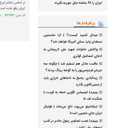
بر اساس اعلام ایرج
ایران را ۴۸ ساعته مثل سوریه بگیرند
ایران رفع شده است 
کد خبر: ۴۳۱۹۴۱ تاریخ انتشار : ۱۴۰۴/۰۷/۲۱
پرطرفدارها
عبدال السید کیست؟ | آیا نخستین
مسلمان وارد سنای آمریکا خواهد شد؟
واکنش خانواده شهید علی لاریجانی به
ادعای اسماعیل کوثری
عاقبت عادل هم تسلیم شد | چگونه سه
جریان فردوسی‌پور را به گوشه رینگ بردند؟
زیدآبادی: پاسخ به ادعا‌های خرازی باید
از مسیر قانون بگذرد
ببینید| انیمیشن لگویی حمله به کویت با
جنگنده اف-۵
اینفانتینو می‌رود، تاج می‌ماند | فوتبال
ایران جای عجیبی است!
ببینید| نصب تصاویر رسول خادم در کمپ
تیم‌های ملی کشتی