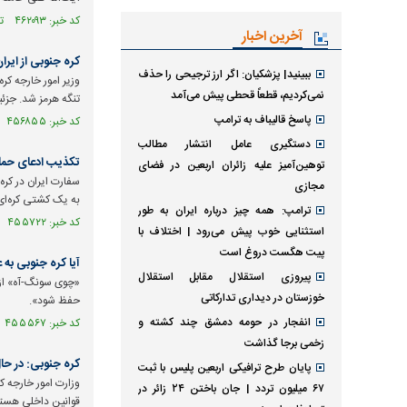
کد خبر: ۴۶۲۰۹۳ تاریخ انتشار : ۱۴۰۵/۰۴/۱۵
آخرین اخبار
کره جنوبی از ایر
ببینید| پزشکیان: اگر ارز ترجیحی را حذف
وزیر امور خارجه ک
نمی‌کردیم، قطعاً قحطی پیش می‌آمد
تنگه هرمز شد. جزئ
پاسخ قالیباف به ترامپ
کد خبر: ۴۵۶۸۵۵ تاریخ انتشار : ۱۴۰۵/۰۲/۲۷
دستگیری عامل انتشار مطالب
تکذیب ادعای حمل
توهین‌آمیز علیه زائران اربعین در فضای
سفارت ایران در کره‌
مجازی
به یک کشتی کره‌ای 
ترامپ: همه چیز درباره ایران به طور
کد خبر: ۴۵۵۷۲۲ تاریخ انتشار : ۱۴۰۵/۰۲/۱۷
استثنایی خوب پیش می‌رود | اختلاف با
پیت هگست دروغ است
آیا کره جنوبی به 
پیروزی استقلال مقابل استقلال
«چوی سونگ-آه» از م
خوزستان در دیداری تدارکاتی
حفظ شود».
انفجار در حومه دمشق چند کشته و
کد خبر: ۴۵۵۵۶۷ تاریخ انتشار : ۱۴۰۵/۰۲/۱۵
زخمی برجا گذاشت
کره جنوبی: در حال
پایان طرح ترافیکی اربعین پلیس با ثبت
وزارت امور خارجه ک
۶۷ میلیون تردد | جان باختن ۲۴ زائر در
قوانین داخلی هستی