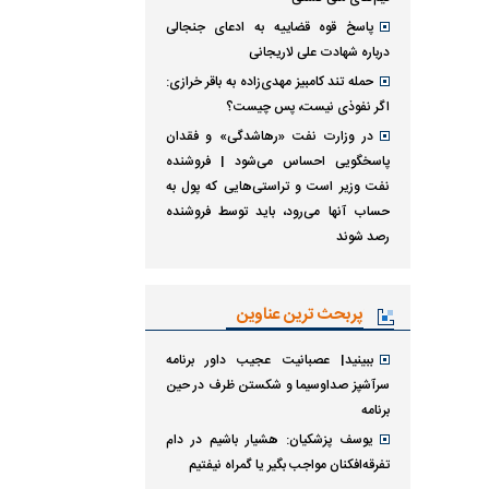
پاسخ قوه قضاییه به ادعای جنجالی
درباره شهادت علی لاریجانی
حمله تند کامبیز مهدی‌زاده به باقر خرازی:
اگر نفوذی نیست، پس چیست؟
در وزارت نفت «رهاشدگی» و فقدان
پاسخگویی احساس می‌شود | فروشنده
نفت وزیر است و تراستی‌هایی که پول به
حساب آنها می‌رود، باید توسط فروشنده
رصد شوند
پربحث ترین عناوین
ببینید| عصبانیت عجیب داور برنامه
سرآشپز صداوسیما و شکستن ظرف در حین
برنامه
یوسف پزشکیان: هشیار باشیم در دام
تفرقه‌افکنان مواجب بگیر یا گمراه نیفتیم