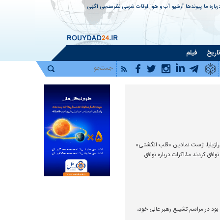
رباره ما
پیوندها
آرشیو
آب و هوا
اوقات شرعی
نظرسنجی
آگهی
اریخ
فیلم
 برازیلیا، ژست نمادین «قلب انگشتی»
وافق کردند مذاکرات درباره توافق
 در جست وجوی راه جدید
بازخوانی پرونده یک پدرکشتگی سیاسی |
چرخش
سوءقصد به بوش پدر چگونه جرقه حمله
افشا
۲۰۰۳ آمریکا به عراق را زد؟
حلال
بود در مراسم تشییع رهبر عالی خود،