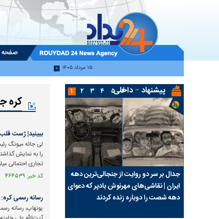
صفحه 
۱۵ مرداد ۱۴۰۵
پیشنهاد − داخلی
۱
۲
۳
۴
۵
۶
کره ج
ببینید| ژست قلب
لی جائه میونگ رئیس
را به نمایش گذاشتن
تجاری احتمالی میان
از
جدال بر سر دو روایت از جنجالی‌ترین دهه
سینما دیگر جامعه را روا
کد خبر: ۴۶۴۵۳۹ تاریخ انتشار : ۱۴۰۵/۰۵/۰۶
یی تا طلب
ایران | نقاشی‌های مهرنوش بادپر که دعوای
باید بحران حقیقت در ه
دهه شصت را دوباره زنده کردند
گرفت؟
رسانه رسمی کره: 
یونهاپ، رسانه رسمی
آیت‌الله علی خامنه