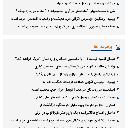
جزئیات ربوده شدن و قتل حمیدرضا رجب‌زاده
شروط سخت تهران، آماده‌باش تل‌آویو؛ خاورمیانه در آستانه دور تازه جنگ؟
ببینید| پزشکیان: مهمترین نگرانی من، معیشت و وضعیت اقتصادی مردم است
طعنه همتی به وزارت خزانه‌داری آمریکا: پول‌هایمان دست خودمان است
پرطرفدارها
عبدال السید کیست؟ | آیا نخستین مسلمان وارد سنای آمریکا خواهد شد؟
واکنش خانواده شهید علی لاریجانی به ادعای اسماعیل کوثری
زیدآبادی: پاسخ به ادعا‌های خرازی باید از مسیر قانون بگذرد
ببینید| انیمیشن لگویی حمله به کویت با جنگنده اف-۵
اینفانتینو می‌رود، تاج می‌ماند | فوتبال ایران جای عجیبی است!
ببینید| نصب تصاویر رسول خادم در کمپ تیم‌های ملی کشتی
استوری تلخ خواهر ماه‌چهره خلیلی در سالگرد درگذشت او
ماجرای افتتاح غافلگیرکننده یک باغ‌وحش غیرقانونی در انزلی
ببینید| پزشکیان: مهمترین نگرانی من، معیشت و وضعیت اقتصادی مردم است