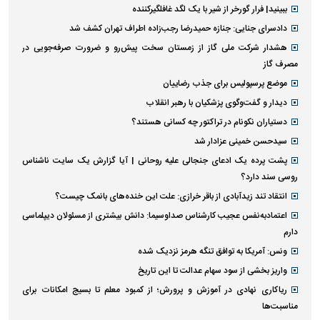
ببینید| فرار گورخر از شیر با یک لگد غافلگیرکننده
دادسرای جنایی: جنازه حمیدرضا رجب‌زاده اطراف تهران کشف شد
هشدار شرکت ملی گاز از زمستان سخت پیش‌رو و ضرورت صرفه‌جویی در
مصرف گاز
موضع پرسپولیس برای جذب رضاییان
دیدار و گفت‌وگوی پزشکیان با رهبر انقلاب
دستیاران نکونام در تراکتور چه کسانی هستند؟
سیدحسن خمینی عزادار شد
پشت پرده یک ادعای جنجالی علیه روحانی | آیا گزارش یک سایت ناشناس
روسی سند دارد؟
انتقاد تند زیدآبادی از باقر خرازی: علت این خنده‌های بانمک چیست؟
اعتمادبه‌نفس عجیب کارشناس صداوسیما: دانش بیشتری از مسئولان دیپلماسی
دارم
ونس: آمریکا به توافق تنگه هرمز نزدیک شده
واریز بخشی از سود سهام عدالت تا این تاریخ
ریاکاری نهادی در آموزش و پرورش؛ از کمبود معلم تا بسیج امکانات برای
مناسبت‌ها