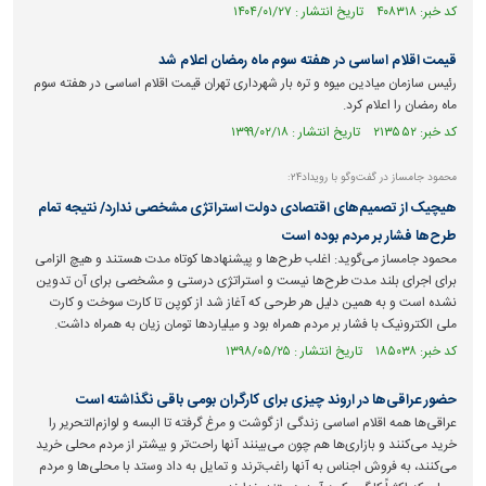
کد خبر: ۴۰۸۳۱۸ تاریخ انتشار : ۱۴۰۴/۰۱/۲۷
قیمت اقلام اساسی در هفته سوم ماه رمضان اعلام شد
رئیس سازمان میادین میوه و تره بار شهرداری تهران قیمت اقلام اساسی در هفته سوم
ماه رمضان را اعلام کرد.
کد خبر: ۲۱۳۵۵۲ تاریخ انتشار : ۱۳۹۹/۰۲/۱۸
محمود جامساز در گفت‌وگو با رویداد۲۴:
هیچیک از تصمیم‌های اقتصادی دولت استراتژی مشخصی ندارد/ نتیجه تمام
طرح‌ها فشار بر مردم بوده است
محمود جامساز می‌گوید: اغلب طرح‌ها و پیشنهادها کوتاه مدت هستند و هیچ الزامی
برای اجرای بلند مدت طرح‌ها نیست و استراتژی درستی و مشخصی برای آن تدوین
نشده است و به همین دلیل هر طرحی که آغاز شد از کوپن تا کارت سوخت و کارت
ملی الکترونیک با فشار بر مردم همراه بود و میلیارد‌ها تومان زیان به همراه داشت.
کد خبر: ۱۸۵۰۳۸ تاریخ انتشار : ۱۳۹۸/۰۵/۲۵
حضور عراقی‌ها در اروند چیزی برای کارگران بومی باقی نگذاشته‌ است
عراقی‌ها همه اقلام اساسی زندگی از گوشت و مرغ گرفته تا البسه و لوازم‌التحریر را
خرید می‌کنند و بازاری‌ها هم چون می‌بینند آنها راحت‌تر و بیشتر از مردم محلی خرید
می‌کنند، به فروش اجناس به آنها راغب‌ترند و تمایل به داد وستد با محلی‌ها و مردم