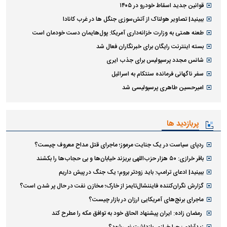
قوانین جدید اسقاط خودرو در ۱۴۰۵
ببینید| تصاویر هولناک از آتش‌سوزی جنگل ها در غرب کانادا
طعنه همتی به وزارت خزانه‌داری آمریکا: پول‌هایمان دست خودمان است
بسته اینترنت رایگان برای خبرنگاران فعال شد
شانس مجدد پرسپولیس برای جذب ایری
سفر ناگهانی فرمانده سنتکام به اسرائیل
امیرحسین طاهری پرسپولیسی شد
پربازدید ها
ردپای سیاست در یک جنایت مرموز؛ ماجرای قتل مداح معروف چیست؟
باقر خرازی: ۵۰ هزار حزب‌اللهی بریزند خیابان‌ها و بی حجاب‌ها را بکشند
ببینید| ادعای ترامپ: باید زودتر بروم؛ یک جنگ در پیش داریم
گزارش نگران‌کننده فایننشال‌تایمز از خارک؛ مخازن نفت در حال پر شدن است؟
ماجرای برنج‌های آمریکایی ارزان در بازار چیست؟
رمضان زاده: ایران پیشنهاد الحاق خود به توافق مکه را مطرح کند