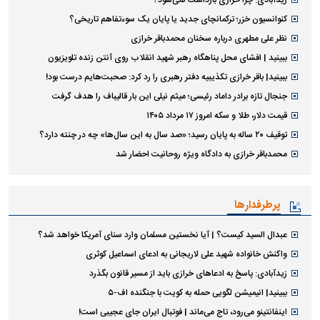
زیدآبادی: چرا خرازی بازداشت نمی‌شود؟
کنوانسیون خزر؛ ترکمانچای جدید یا پایان یک سوءتفاهم تاریخی؟
نظر علی مطهری درباره سخنان محمدباقر خرازی
ببینید | افشای محل پناهگاه رهبر شهید انقلاب روی آنتن زنده تلویزیون
ببینید| باقر خرازی تکذیبیه دفتر رهبری را رد کرد: صحبت‌هایم درست بود!
جنجال تازه برادر داماد رئیسی؛ میثم نیلی این بار قالیباف را هدف گرفت
قیمت دلار، طلا و سکه امروز ۱۷ مرداد ۱۴۰۵
توقیف ۲۰ ساله به پایان رسید؛ «صد سال به این سال‌ها» چه در چنته دارد؟
محمدباقر خرازی به دادگاه ویژه روحانیت احضار شد
پرطرفدارها
عبدال السید کیست؟ | آیا نخستین مسلمان وارد سنای آمریکا خواهد شد؟
واکنش خانواده شهید علی لاریجانی به ادعای اسماعیل کوثری
زیدآبادی: پاسخ به ادعا‌های خرازی باید از مسیر قانون بگذرد
ببینید| انیمیشن لگویی حمله به کویت با جنگنده اف-۵
اینفانتینو می‌رود، تاج می‌ماند | فوتبال ایران جای عجیبی است!