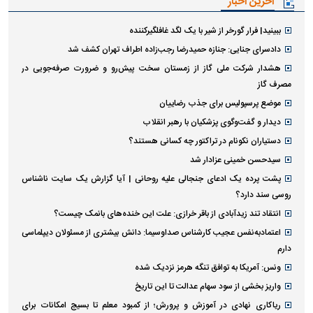
آخرین اخبار
ببینید| فرار گورخر از شیر با یک لگد غافلگیرکننده
دادسرای جنایی: جنازه حمیدرضا رجب‌زاده اطراف تهران کشف شد
هشدار شرکت ملی گاز از زمستان سخت پیش‌رو و ضرورت صرفه‌جویی در
مصرف گاز
موضع پرسپولیس برای جذب رضاییان
دیدار و گفت‌وگوی پزشکیان با رهبر انقلاب
دستیاران نکونام در تراکتور چه کسانی هستند؟
سیدحسن خمینی عزادار شد
پشت پرده یک ادعای جنجالی علیه روحانی | آیا گزارش یک سایت ناشناس
روسی سند دارد؟
انتقاد تند زیدآبادی از باقر خرازی: علت این خنده‌های بانمک چیست؟
اعتمادبه‌نفس عجیب کارشناس صداوسیما: دانش بیشتری از مسئولان دیپلماسی
دارم
ونس: آمریکا به توافق تنگه هرمز نزدیک شده
واریز بخشی از سود سهام عدالت تا این تاریخ
ریاکاری نهادی در آموزش و پرورش؛ از کمبود معلم تا بسیج امکانات برای