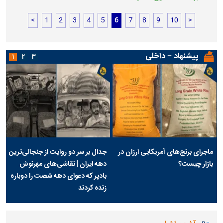
<
1
2
3
4
5
6
7
8
9
10
>
پیشنهاد − داخلی
۱
۲
۳
ماجرای برنج‌های آمریکایی ارزان در
جدال بر سر دو روایت از جنجالی‌ترین
بازار چیست؟
دهه ایران | نقاشی‌های مهرنوش
بادپر که دعوای دهه شصت را دوباره
زنده کردند