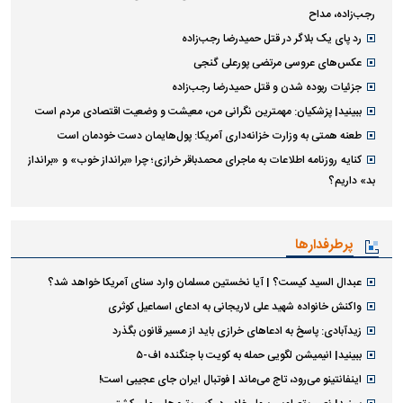
رجب‌زاده، مداح
رد پای یک بلاگر در قتل حمیدرضا رجب‌زاده
عکس‌های عروسی مرتضی پورعلی گنجی
جزئیات ربوده شدن و قتل حمیدرضا رجب‌زاده
ببینید| پزشکیان: مهمترین نگرانی من، معیشت و وضعیت اقتصادی مردم است
طعنه همتی به وزارت خزانه‌داری آمریکا: پول‌هایمان دست خودمان است
کنایه روزنامه اطلاعات به ماجرای محمدباقر خرازی؛ چرا «برانداز خوب» و «برانداز
بد» داریم؟
پرطرفدارها
عبدال السید کیست؟ | آیا نخستین مسلمان وارد سنای آمریکا خواهد شد؟
واکنش خانواده شهید علی لاریجانی به ادعای اسماعیل کوثری
زیدآبادی: پاسخ به ادعا‌های خرازی باید از مسیر قانون بگذرد
ببینید| انیمیشن لگویی حمله به کویت با جنگنده اف-۵
اینفانتینو می‌رود، تاج می‌ماند | فوتبال ایران جای عجیبی است!