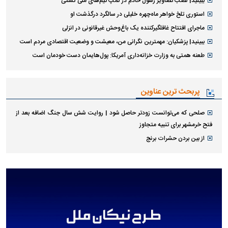
ببینید| نصب تصاویر رسول خادم در کمپ تیم‌های ملی کشتی
استوری تلخ خواهر ماه‌چهره خلیلی در سالگرد درگذشت او
ماجرای افتتاح غافلگیرکننده یک باغ‌وحش غیرقانونی در انزلی
ببینید| پزشکیان: مهمترین نگرانی من، معیشت و وضعیت اقتصادی مردم است
طعنه همتی به وزارت خزانه‌داری آمریکا: پول‌هایمان دست خودمان است
پربحث ترین عناوین
صلحی که می‌توانست زودتر حاصل شود | روایت شش سال جنگ اضافه بعد از
فتح خرمشهر برای تنبیه متجاوز
از بین بردن حشرات برنج