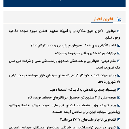
آخرین اخبار
عراقچی: اکنون هیچ مذاکره‌ای با آمریکا نداریم| امکان شروع مجدد مذاکره
وجود ندارد
تغییر ناگهانی روی نیمکت قهرمان؛ چرا ربیعی رفت و نکونام آمد؟
جزئیات ربوده شدن و قتل حمیدرضا رجب‌زاده
دکتر فیض: هم‌افزایی و هماهنگی صندوق بازنشستگی مس و شرکت ملی مس
یک ضرورت است
پایان مهلت تمدید خودکار گواهی‌نامه‌های حرفه‌ای بازار سرمایه؛ فرصت نهایی
۳۱ شهریور ۱۴۰۵،
پیشنهاد جنجالی نقدعلی به قالیباف: استعفا دهید
عرضه بیش از ۳ میلیون تن محصول در تالار‌های مختلف بورس کالا
پیام تبریک وزیر اقتصاد به اعضای تیم ملی المپیاد جهانی اقتصاد/جوانان،
بزرگ‌ترین سرمایه ایران برای ساختن آینده هستند
قلعه‌نویی تا جام ملت‌های ۲۰۲۷ می‌ماند؟
کبیری در آیین گرامیداشت روز خبرنگار: رسانه‌های مستقل، سرمایه راهبردی