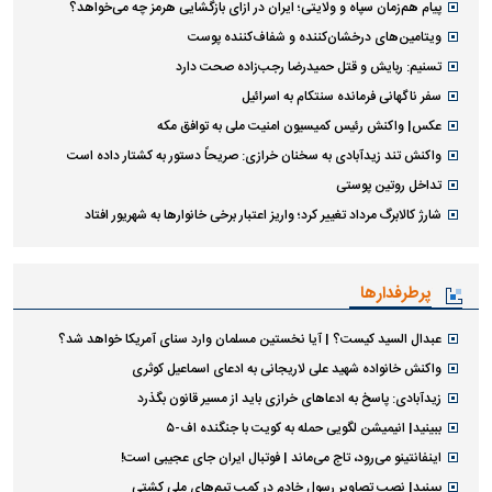
پیام هم‌زمان سپاه و ولایتی؛ ایران در ازای بازگشایی هرمز چه می‌خواهد؟
ویتامین‌های درخشان‌کننده و شفاف‌کننده پوست
تسنیم: ربایش و قتل حمیدرضا رجب‌زاده صحت دارد
سفر ناگهانی فرمانده سنتکام به اسرائیل
عکس| واکنش رئیس کمیسیون امنیت ملی به توافق مکه
واکنش تند زیدآبادی به سخنان خرازی: صریحاً دستور به کشتار داده است
تداخل روتین پوستی
شارژ کالابرگ مرداد تغییر کرد؛ واریز اعتبار برخی خانوار‌ها به شهریور افتاد
پرطرفدارها
عبدال السید کیست؟ | آیا نخستین مسلمان وارد سنای آمریکا خواهد شد؟
واکنش خانواده شهید علی لاریجانی به ادعای اسماعیل کوثری
زیدآبادی: پاسخ به ادعا‌های خرازی باید از مسیر قانون بگذرد
ببینید| انیمیشن لگویی حمله به کویت با جنگنده اف-۵
اینفانتینو می‌رود، تاج می‌ماند | فوتبال ایران جای عجیبی است!
ببینید| نصب تصاویر رسول خادم در کمپ تیم‌های ملی کشتی