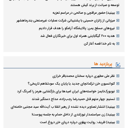
توسعه و صیانت از برند کیش هستند
ببینید| حضور عراقچی و صالحی در مراسم تعزیه
میزبانی از زائران حسینی با پشتیبانی شرکت عملیات غیرصنعتی بندرماهشهر
نیرو‌های مسلح یمن: پالایشگاه آرامکو را هدف قرار دادیم
هدیه ۲۰۰ گیگابایتی همراه اول برای خبرنگاران فعال شد
به نام خدا قصه آغاز کن
پربازدید ها
نظر علی مطهری درباره سخنان محمدباقر خرازی
کنوانسیون خزر؛ ترکمانچای جدید یا پایان یک سوءتفاهم تاریخی؟
نیویورک‌تایمز: خواسته‌های ایران امیدها برای بازگشایی هرمز را کمرنگ کرد
تسنیم: چهار متهم قتل حمیدرضا رجب‌زاده، مداح دستگیر شدند
ببینید| انتشار تصاویر دیده نشده از رهبر انقلاب آیت‌الله سید مجتبی خامنه‌ای
ببینید| زن سیاستمدار نیوزلندی از داخل حمام به جلسه پیوست!
ببینید| ظریف: روایت پهلوی درباره دریای خزر دروغ است