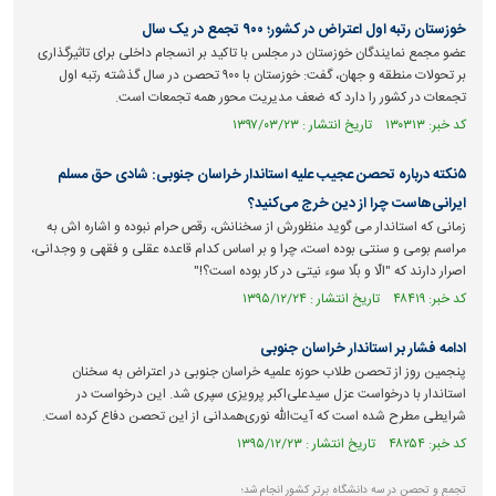
خوزستان رتبه اول اعتراض در کشور؛ ۹۰۰ تجمع در یک سال
عضو مجمع نمایندگان خوزستان در مجلس با تاکید بر انسجام داخلی برای تاثیرگذاری
بر تحولات منطقه و جهان، گفت: خوزستان با ۹۰۰ تحصن در سال گذشته رتبه اول
تجمعات در کشور را دارد که ضعف مدیریت محور همه تجمعات است.
کد خبر: ۱۳۰۳۱۳ تاریخ انتشار : ۱۳۹۷/۰۳/۲۳
۵نکته درباره تحصن عجیب علیه استاندار خراسان جنوبی: شادی حق مسلم
ایرانی‌هاست چرا از دین خرج می‌کنید؟
زمانی که استاندار می گوید منظورش از سخنانش، رقص حرام نبوده و اشاره اش به
مراسم بومی و سنتی بوده است، چرا و بر اساس کدام قاعده عقلی و فقهی و وجدانی،
اصرار دارند که "الّا و بلّا سوء نیتی در کار بوده است؟!"
کد خبر: ۴۸۴۱۹ تاریخ انتشار : ۱۳۹۵/۱۲/۲۴
ادامه فشار بر استاندار خراسان جنوبی
پنجمین روز از تحصن طلاب حوزه علمیه خراسان جنوبی در اعتراض به سخنان
استاندار با درخواست عزل سیدعلی‌اکبر پرویزی سپری شد. این درخواست در
شرایطی مطرح شده است که آیت‌الله نوری‌همدانی از این تحصن دفاع کرده است.
کد خبر: ۴۸۲۵۴ تاریخ انتشار : ۱۳۹۵/۱۲/۲۳
تجمع و تحصن در سه دانشگاه برتر کشور انجام شد؛