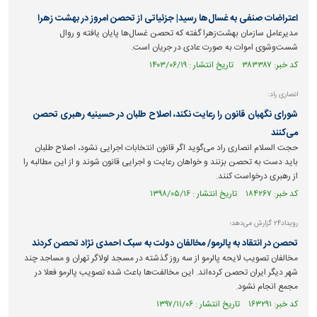
اعتراضات صنفی به غسال‌ها رسید| جزئیاتی از تحصن امروز در بهشت زهرا
مدیرعامل سازمان بهشت‌زهرا گفته که تحصن غسال‌ها پایان یافته و روال
شست‌وشوی اموات به صورت عادی در جریان است.
کد خبر: ۳۸۳۳۸۷ تاریخ انتشار : ۱۴۰۳/۰۶/۱۹
انصاری راد:
شورای نگهبان قانون را رعایت نکند، اصلاح طلبان در حسینیه رهبری تحصن
می‌کنند
حجت السلام انصاری راد می‌گوید اگر قانون انتخابات اجرایی نشود، اصلاح طلبان
باید دست به تحصن بزنند و خواهان رعایت و اجرایی قانون شوند و از این مطالبه را
از رهبری درخواست کنند.
کد خبر: ۱۸۴۲۶۷ تاریخ انتشار : ۱۳۹۸/۰۵/۱۶
رویداد۲۴ گزارش می‌دهد؛
تحصن در انتقاد به پالرمو/ مخالفان دولت به سبک احمدی نژاد تحصن کردند
مخالفان تصویب لایحه پالرمو از سه روز گذشته در مسجد لولاگر تهران و مساجد چند
شهر دیگر ایران تحصن کرده‌اند. این مخالفت‌ها باعث شده تصویب پالرمو فعلا در
مجمع انجام نشود.
کد خبر: ۱۶۳۲۹۱ تاریخ انتشار : ۱۳۹۷/۱۱/۰۶