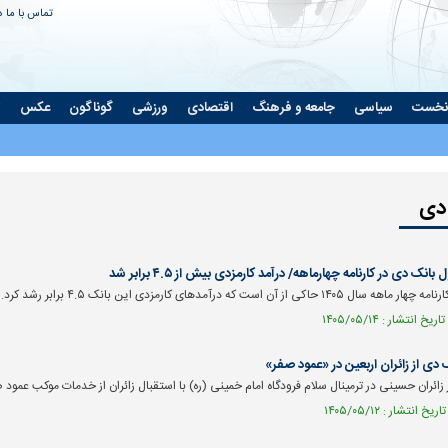
تماس با ما
د
نخست
سیاسی
جامعه و فرهنگ
اقتصادی
ورزشی
گوناگون
عکس
ت
دی
ک دی در کارنامه چهارماهه/ درآمد کارمزدی بیش از ۴.۵ برابر شد
ز آن است که درآمد‌های کارمزدی این بانک ۴.۵ برابر رشد کرد.
 اتاق فرمان
ارتش آمریکا در جست وجوی راه جدید
بازخوانی پرو
ک دی از زائران اربعین در «عمود صفر»
اوسیما | چرخش به
حمله به ایران
سوءقصد به بو
 زائران حسینی در ترمینال سلام فرودگاه امام خمینی (ره) با استقبال زائران از خدمات موکب عمود ص
ای حفظ کرسی
۲۰۰۳ آمریکا به عراق را زد؟