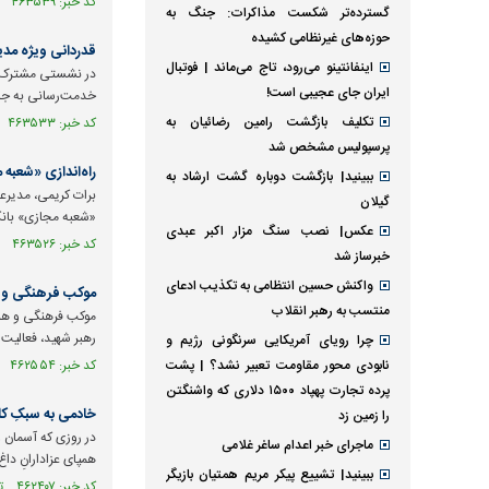
کد خبر: ۴۶۳۵۳۹ تاریخ انتشار : ۱۴۰۵/۰۴/۲۶
گسترده‌تر شکست مذاکرات: جنگ به
حوزه‌های غیرنظامی کشیده
قدردانی ویژه مدیر
اینفانتینو می‌رود، تاج می‌ماند | فوتبال
در نشستی مشترک میا
ایران جای عجیبی است!
خدمت‌رسانی به جام
تکلیف بازگشت رامین رضائیان به
کد خبر: ۴۶۳۵۳۳ تاریخ انتشار : ۱۴۰۵/۰۴/۲۹
پرسپولیس مشخص شد
راه‌اندازی «شعبه
ببینید| بازگشت دوباره گشت ارشاد به
برات کریمی، مدیرعا
گیلان
«شعبه مجازی» بانک
عکس| نصب سنگ مزار اکبر عبدی
کد خبر: ۴۶۳۵۲۶ تاریخ انتشار : ۱۴۰۵/۰۴/۲۰
خبرساز شد
واکنش حسین انتظامی به تکذیب ادعای
موکب فرهنگی و ه
منتسب به رهبر انقلاب
موکب فرهنگی و هنری
رهبر شهید، فعالیت خ
چرا رویای آمریکایی سرنگونی رژیم و
نابودی محور مقاومت تعبیر نشد؟ | پشت
کد خبر: ۴۶۲۵۵۴ تاریخ انتشار : ۱۴۰۵/۰۴/۱۸
پرده تجارت پهپاد‌ ۱۵۰۰ دلاری که واشنگتن
خادمی به سبکِ کا
را زمین زد
در روزی که آسمان و
ماجرای خبر اعدام ساغر غلامی
همپای عزادارانِ دا
ببینید| تشییع پیکر مریم همتیان بازیگر
کد خبر: ۴۶۲۴۰۷ تاریخ انتشار : ۱۴۰۵/۰۴/۱۶