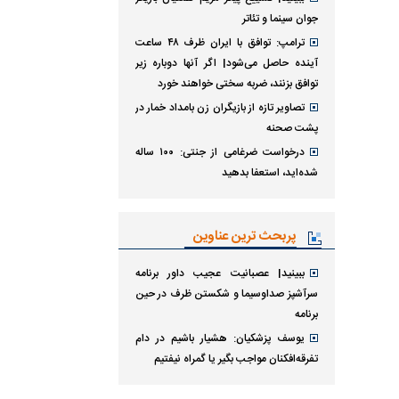
جوان سینما و تئاتر
ترامپ: توافق با ایران ظرف ۴۸ ساعت
آینده حاصل می‌شود| اگر آنها دوباره زیر
توافق بزنند، ضربه سختی خواهند خورد
تصاویر تازه از بازیگران زن بامداد خمار در
پشت صحنه
درخواست ضرغامی از جنتی: ۱۰۰ ساله
شده‌اید، استعفا بدهید
پربحث ترین عناوین
ببینید| عصبانیت عجیب داور برنامه
سرآشپز صداوسیما و شکستن ظرف در حین
برنامه
یوسف پزشکیان: هشیار باشیم در دام
تفرقه‌افکنان مواجب بگیر یا گمراه نیفتیم