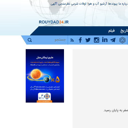
رباره ما
پیوندها
آرشیو
آب و هوا
اوقات شرعی
نظرسنجی
آگهی
اریخ
فیلم
نده یک پدرکشتگی سیاسی |
چرخش دوباره عبدالرضا داوری | از
۰
ش پدر چگونه جرقه حمله
افشاگری علیه احمدی‌نژاد و بقایی تا طلب
فدرا
فر به پایان رسید.
حلالیت
سرمر