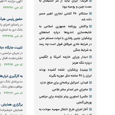
ظریف: ایران نباید از سر استیصال به
آگهی مزایده ۲۱ فقره ملک مازاد بانک دی برای فروش به صورت نقد و اقساط منتشر شد.
سمت چین و روسیه برود
کد خبر: ۴۶۴۴۶۸ تاریخ انتشار : ۱۴۰۵/۰۵/۰۶
سنتکام: ۴۸ کشتی تجاری تغییر مسیر
حضور رئیس هیأت‌
داده شد
در راستای اجرای را
واکنش روزنامه جمهوری اسلامی به
بانک دی به استان‌
شایعه‌سازی تندروها درباره استعفای
کد خبر: ۴۶۴۳۲۵ تاریخ انتشار : ۱۴۰۵/۰۵/۰۴
پزشکیان: چنین رفتاری با دولت مستقر حتی
در شرایط عادی غیرقابل قبول است چه رسد
تثبیت جایگاه «با
به شرایط جنگی
در جریان مراسمی ب
دیدار وزرای خارجه آمریکا و انگلیس
نشان‌دهنده اقبال 
درباره تنگه هرمز
کد خبر: ۴۶۴۱۹۷ تاریخ انتشار : ۱۴۰۵/۰۵/۰۴
ببینید| پزشکیان: نقشه کشیده بودند
ایران را ۴۸ ساعته مثل سوریه بگیرند
به کارگیری ابزار‌
فیدان: اسرائیل برنامه‌ای برای صلح ندارد
موفقیت‌های بانک دا
ماجرای خبر اعدام ساغر غلامی
کد خبر: ۴۶۴۱۳۱ تاریخ انتشار : ۱۴۰۵/۰۵/۰۱
عکس| استوری پیام نیازمند برای مرتضی
پورعلی‌گنجی
برگزاری همایش «چ
آغاز اجرای طرح انتقال سهمیه سوخت به
همایش «چشم‌انداز 