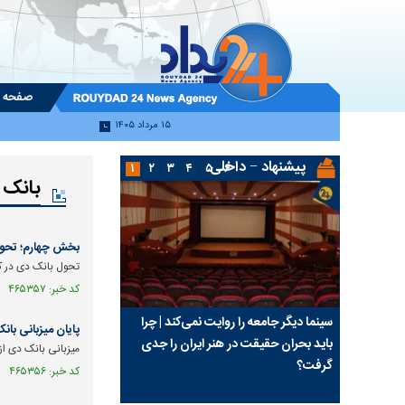
صفحه 
۱۵ مرداد ۱۴۰۵
پیشنهاد − داخلی
۱
۲
۳
۴
۵
۶
بانک 
بخش چهارم؛ تحول بان
تحول بانک دی در کارنامه چهار ماهه سال ۱۴۰۵ حاکی ا
کد خبر: ۴۶۵۳۵۷ تاریخ انتشار : ۱۴۰۵/۰۵/۱۴
امی | وقتی
سینما دیگر جامعه را روایت نمی‌کند | چرا
پشت پرده تغییر مهم در
پایان میزبانی بان
ومی
باید بحران حقیقت در هنر ایران را جدی
برنامه‌های سیاسی صد
میزبانی بانک دی از
گرفت؟
نفع توافق یا تلاش بر
کد خبر: ۴۶۵۳۵۶ تاریخ انتشار : ۱۴۰۵/۰۵/۱۲
ریاست؟