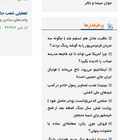
جوان سینما و تئاتر
تعطیلی شعب «بانک دی
واحد‌های ستادی و تمامی
پرطرفدارها
کد خبر: ۴۶۲۴۰۶ تاریخ انتشار : ۱۴۰۵/۰۴/۱۴
عاقبت عادل هم تسلیم شد | چگونه سه
جریان فردوسی‌پور را به گوشه رینگ بردند؟
چرا آمریکا نمی تواند تا ابد فاجعه مدرسه
میناب را نادیده بگیرد؟
اینفانتینو می‌رود، تاج می‌ماند | فوتبال
ایران جای عجیبی است!
ببینید| نصب تصاویر رسول خادم در کمپ
تیم‌های ملی کشتی
صلحی که می‌توانست زودتر حاصل شود |
روایت شش سال جنگ اضافه بعد از فتح
خرمشهر برای تنبیه متجاوز
فروش موی زنان؛ معامله‌ای ساده یا
خشونت پنهان؟
ببینید| تشییع پیکر مریم همتیان بازیگر