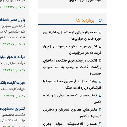
کارت‌های بانکی در تهران
دی به‌عنوان یکی از
کد خبر: ۴۶۴۱۳۰ تاریخ انتشار : ۱۴۰۵/۰۵/۰۱
پربازدید ها
پایان عصر «اضافه
گردهمایی مدیران س
شد؛ نشستی که در آ
محمدباقر خرازی کیست؟ | پرحاشیه‌ترین
کیفیت خدمات تشر
چهره خاندان خرازی‌ها
کد خبر: ۴۶۳۶۲۷ تاریخ انتشار : ۱۴۰۵/۰۴/۲۶
آخرین فهرست خرید پرسپولیس | چهار
گزینه مدنظر سرخ‌پوشان
درآمد ۱۰ هزار میلیارد تومانی «بانک دی» در سال ۱۴۰۴
انگشت در چشم مردم جنگ‌زده | ماجرای
درآمد عملیاتی بانک دی در صورت‌های مالی ۱۲ ماه
بازگشت گشت و پلمب به نام حجاب
کد خبر: ۴۶۳۶۲۴ تاریخ انتشار : ۱۴۰۵/۰۴/۳۰
چیست؟
ببینید| جدل داغ مجری صدا و سیما با
«برات کارت» بان
کارشناس درباره ادامه جنگ
«برات کارت» بانک د
کامنت عجیبی که صدف بیوتی را لو داد +
کد خبر: ۴۶۳۶۲۲ تاریخ انتشار : ۱۴۰۵/۰۴/۳۰
عکس
تشریح دستاورد‌ه
عکس‌های همایون شجریان و دخترش
نشست تخصصی «فصل 
در خارج از کشور
برگزار شد؛ نشستی که با هدف هم‌افزا
هشدار فلاحت‌پیشه درباره بحران