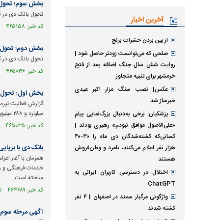
بخش سوم؛ تحول بانک دی در ک
تحول بانک دی در کارنامه چهار ماهه سال ۱۴۰۵ حاکی از آن 
آخرین اخبار
کد خبر: ۴۶۵۱۵۸ تاریخ انتشار : ۱۴۰۵/۰۵/۱۲
از بین بردن حشرات برنج
بخش دوم؛ تحول بانک
صلحی که می‌توانست زودتر حاصل شود |
تحول بانک دی در کارنام
روایت شش سال جنگ اضافه بعد از فتح
کد خبر: ۴۶۵۰۳۶ تاریخ انتشار : ۱۴۰۵/۰۵/۱۱
خرمشهر برای تنبیه متجاوز
عکس| نصب سنگ مزار اکبر عبدی
بخش اول: تحول بانک دی
خبرساز شد
میلیارد و ۲۸۸ میلیون تومان رسیده است.
پزشکیان: برخی به‌دنبال بزرگ‌نمایی پیام
«علی‌الاصول موافق نبودم» رهبری بودند |
کد خبر: ۴۶۵۰۳۵ تاریخ انتشار : ۱۴۰۵/۰۵/۱۱
کسانی‌که کشته‌شدگان دی ماه را ۳۰-۴۰
بانک دی با برپای
هزار نفر اعلام می‌کنند، نامرد و وطن‌فروش
همزمان با آغاز اعزا
هستند
خدمات فرهنگی و رفا
اختلال در دسترسی کاربران ایرانی به
ساخته است.
ChatGPT
کد خبر: ۴۶۴۶۸۹ تاریخ انتشار : ۱۴۰۵/۰۵/۰۷
واژگونی مرگبار سمند در اصفهان | ۴ نفر
کشته شدند
آگهی مرحله سوم مزا