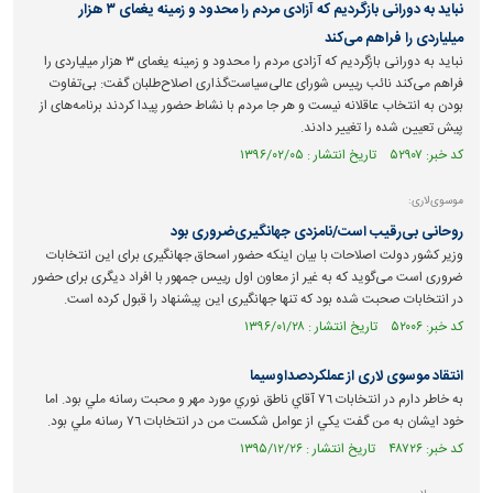
نباید به دورانی بازگردیم که آزادی مردم را محدود و زمینه یغمای ۳ هزار
میلیاردی را فراهم‌ می‌کند
نباید به دورانی بازگردیم که آزادی مردم را محدود و زمینه یغمای ۳ هزار میلیاردی را
فراهم‌ می‌کند نائب رییس شورای عالی‌سیاست‌گذاری اصلاح‌طلبان گفت: بی‌تفاوت
بودن به انتخاب عاقلانه نیست و هر جا مردم با نشاط حضور پیدا کردند برنامه‌های از
پیش تعیین شده را تغییر دادند.
کد خبر: ۵۲۹۰۷ تاریخ انتشار : ۱۳۹۶/۰۲/۰۵
موسوی‌لاری:
روحانی بی‌رقیب است/نامزدی جهانگیری‌ضروری بود
وزیر کشور دولت اصلاحات با بیان اینکه حضور اسحاق جهانگیری برای این انتخابات
ضروری است می‌گوید که به غیر از معاون اول رییس جمهور با افراد دیگری برای حضور
در انتخابات صحبت شده بود که تنها جهانگیری این پیشنهاد را قبول کرده است.
کد خبر: ۵۲۰۰۶ تاریخ انتشار : ۱۳۹۶/۰۱/۲۸
انتقاد موسوی لاری از عملکردصداوسیما
به خاطر دارم در انتخابات ٧٦ آقاي ناطق نوري مورد مهر و محبت رسانه ملي بود. اما
خود ايشان به من گفت يكي از عوامل شكست من در انتخابات ٧٦ رسانه ملي بود.
کد خبر: ۴۸۷۲۶ تاریخ انتشار : ۱۳۹۵/۱۲/۲۶