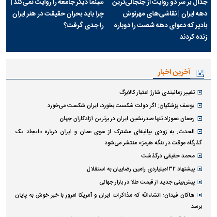
جدال بر سر دو روایت از جنجالی‌ترین
سینما دیگر جامعه را روایت نمی‌کند |
دهه ایران | نقاشی‌های مهرنوش
چرا باید بحران حقیقت در هنر ایران
بادپر که دعوای دهه شصت را دوباره
را جدی گرفت؟
زنده کردند
آخرین اخبار
تغییر زمانبندی‌ شارژ اعتبار کالابرگ
یوسف پزشکیان: اگر دولت شکست بخورد، ایران شکست می‌خورد
رحمان عموزاد تنها صدرنشین ایران در برترین آزادکاران جهان
الحدث: به زودی بیانیه‌ای مشترک از سوی عمان و ایران درباره «ایجاد یک
گذرگاه موقت در تنگه هرمز» منتشر می‌شود
محمد حقیقی درگذشت
پیشنهاد ۱۳۲میلیاردی رامین رضاییان به استقلال
پیش‌بینی جدید از قیمت طلا در بازار جهانی
هاکان فیدان: انشاءالله که مذاکرات ایران و آمریکا امروز با خبر خوش به پایان
برسد