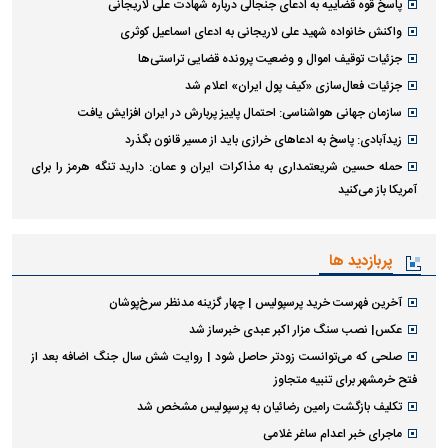
پاسخ قوه قضاییه به ادعای جنجالی درباره شهادت علی لاریجانی
واکنش خانواده شهید علی لاریجانی به ادعای اسماعیل کوثری
جزئیات توقیف اموال و وضعیت پرونده قضایی تراستی‌ها
جزئیات فعال‌سازی «کیف پول ایران» اعلام شد
سازمان جهانی هواشناسی: احتمال پاییز پربارش در ایران افزایش یافت
زیدآبادی: پاسخ به ادعا‌های خرازی باید از مسیر قانون بگذرد
حمله حسین شریعتمداری به مذاکرات ایران و عمان: دارید تنگه هرمز را برای
آمریکا باز می‌کنید
پربازدید ها
آخرین فهرست خرید پرسپولیس | چهار گزینه مدنظر سرخ‌پوشان
عکس| نصب سنگ مزار اکبر عبدی خبرساز شد
صلحی که می‌توانست زودتر حاصل شود | روایت شش سال جنگ اضافه بعد از
فتح خرمشهر برای تنبیه متجاوز
تکلیف بازگشت رامین رضائیان به پرسپولیس مشخص شد
ماجرای خبر اعدام ساغر غلامی