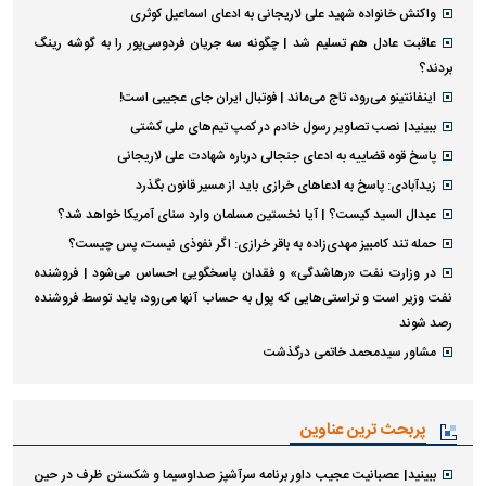
واکنش خانواده شهید علی لاریجانی به ادعای اسماعیل کوثری
عاقبت عادل هم تسلیم شد | چگونه سه جریان فردوسی‌پور را به گوشه رینگ
بردند؟
اینفانتینو می‌رود، تاج می‌ماند | فوتبال ایران جای عجیبی است!
ببینید| نصب تصاویر رسول خادم در کمپ تیم‌های ملی کشتی
پاسخ قوه قضاییه به ادعای جنجالی درباره شهادت علی لاریجانی
زیدآبادی: پاسخ به ادعا‌های خرازی باید از مسیر قانون بگذرد
عبدال السید کیست؟ | آیا نخستین مسلمان وارد سنای آمریکا خواهد شد؟
حمله تند کامبیز مهدی‌زاده به باقر خرازی: اگر نفوذی نیست، پس چیست؟
در وزارت نفت «رهاشدگی» و فقدان پاسخگویی احساس می‌شود | فروشنده
نفت وزیر است و تراستی‌هایی که پول به حساب آنها می‌رود، باید توسط فروشنده
رصد شوند
مشاور سیدمحمد خاتمی درگذشت
پربحث ترین عناوین
ببینید| عصبانیت عجیب داور برنامه سرآشپز صداوسیما و شکستن ظرف در حین