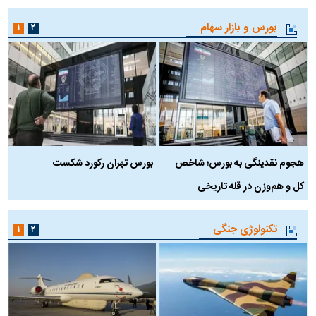
بورس و بازار سهام
۱
۲
هجوم نقدینگی به بورس؛ شاخص
بورس تهران رکورد شکست
س
کل و هم‌وزن در قله تاریخی
تکنولوژی جنگی
۱
۲