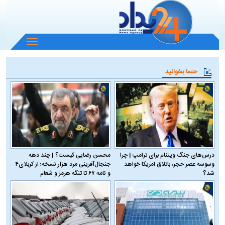
باز
و
بسته
حتما بخوانید
کردن
منو
درس‌های جنگ ویتنام برای ترامپ | چرا
محسن رضایی کیست؟ | چند دهه
وسوسه عصر حجر، باتلاق امریکا خواهد
جنجال‌آفرینی مرد هزار نسخه؛ از کربلای۴
شد؟
و نامه ۶۷ تا تنگه هرمز و شعام