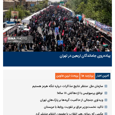
پیاده‌روی جاماندگان اربعین در تهران
آخرین اخبار
پربازدید ها
پربحث ترین عناوین
سازمان ملل: منتظر نتایج مذاکرات درباره تنگه هرمز هستیم
توافق پرسپولیس با اژدهاکش ۱۸ ساله!
ویدئوی جنجالی از حاکمیت گربه‌ها بر پارک‌های تهران
تاکید نخست‌وزیر عراق بر تقویت روابط با عربستان
عکسی که رسانه رهبر انقلاب با مضمون انتقام منتشر کرد