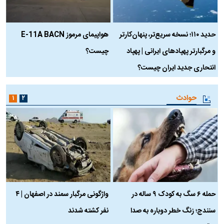
حدید ۱۱۰؛ نسخه سریع‌تر، پنهان‌کارتر
هواپیمای مرموز E-11A BACN
ف
و مرگبارتر پهپادهای ایرانی | پهپاد
چیست؟
م
انتحاری جدید ایران چیست؟
حوادث
۱
۲
حمله ۶ سگ به کودک ۹ ساله در
واژگونی مرگبار سمند در اصفهان | ۴
ع
سنندج؛ زنگ خطر دوباره به صدا
نفر کشته شدند
ک