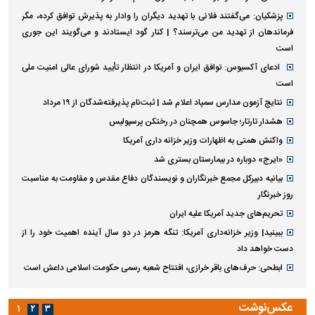
پزشکیان: می‌گفتند فلانی با تهدید دیگران را وادار به پذیرش توافق کرده، مگر
فرماندهان از تهدید من می‌ترسند؟ | کنار گود ایستادند و می‌گویند این جوری
است
ادعای آکسیوس: توافق ایران و آمریکا در انتظار تأیید شورای عالی امنیت ملی
است
نتایج آزمون مدارس سمپاد اعلام شد | ثبت‌نام پذیرفته‌شدگان از ۱۹ مرداد
هشدار تارتار؛ جاسوس همچنان در رختکن پرسپولیس
واکنش همتی به اظهارات وزیر خزانه داری آمریکا
«ایرج» دوباره در بیمارستان بستری شد
بیانیه دبیرکل مجمع خبرنگاران و نویسندگان دفاع مقدس و مقاومت به مناسبت
روز خبرنگار
تحریم‌های جدید آمریکا علیه ایران
ببینید| وزیر خزانه‌داری آمریکا: تنگه هرمز در دو سال آینده اهمیت خود را از
دست خواهد داد
ابطحی: حرف‌های باقر خرازی، افتتاح شعبه رسمی حکومت اسلامی داعش است
عکس‌نوشت
۱
۲
۳