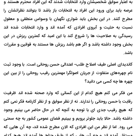
به اعتبار سوابق شخصیشان وارد انتخابات شدند که این افراد محترم هستند و
عرصه باید برای ورود این افراد به انتخابات باز باشد تا بتوانند نظراتشان را
مطرح کنند. در این بخش باید شواری نگهبان با وسواس منطقی و معقول
نسبت به حثیت و آبروی افرادی که آمده اند و وارد انتخابات شده اند
رسیدگی به صلاحیت ها را شروع کند با این امید که کمترین ریزش در این
بخش وجود داشته باشد و اگر هم باشد ریزش ها مستند به قوانین و مقررات
باشد.
کاندیدای اصلی طیف اصلاح طلب- اعتدالی حسن روحانی است. با وجود ثبت
نام چهره‌های متفاوت از جریان اصولگرا مهمترین رقیب روحانی را از بین این
چهره ها چه کسی می دانید؟
من فکر می کنم هیچ کدام از این کسانی که وارد صحنه شده اند ظرفیت
رقابت با حسن روحانی را ندارند. نه از نظر سوابق و از نظر کارنامه فکر نمی کنم
که هیچ رقیب جدی ای با توجه به آنچه که در حال حاضر می بینیم وجود
داشته باشد. حالا باید جلوتر برویم و ببینیم فضای عمومی کشور به چه سمتی
می رود. اما از نظر من این افرادی که الان مطرح شده اند، چه آن هایی که
مستقل آمده اند و چه آن هایی که از طرف جناح ها آمده اند هیچ کدام