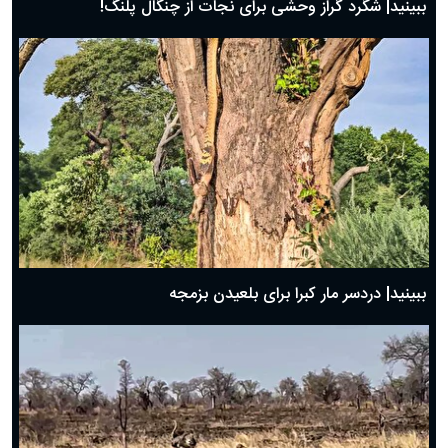
ببینید| شگرد گراز وحشی برای نجات از چنگال پلنگ!
ببینید| دردسر مار کبرا برای بلعیدن بزمجه