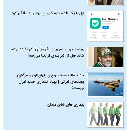
اپل با یک اقدام تازه کاربران ایرانی را غافلگیر کرد
ببینید| مهران غفوریان: اگر وزنم را کم نکرده بودم،
شاید قبل از اکبر عبدی از دنیا می‌رفتم!
حدید ۱۱۰؛ نسخه سریع‌تر، پنهان‌کارتر و مرگبارتر
پهپادهای ایرانی | پهپاد انتحاری جدید ایران
چیست؟
بیماری‌ های شایع مردان