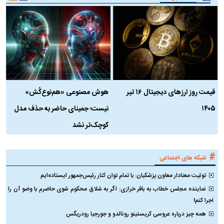
قیمت روز ارز‌های دیجیتال ۱۶ تیر
هوش مصنوعی «هم‌نوع‌کُش»
چ
۱۴۰۵
نیست؛ جمینای حاضر به حذف مدل
ک
کوچک‌تر نشد
#
شبکه های اجتماعی
توئیت معنادار معاون پزشکیان: با تمام توان کنار رئیس‌جمهور ایستاده‌ایم
نماینده مجلس خطاب به باقر خرازی: اگر به شلاق محکوم شوی حاضرم با وضو آن را
اجرا کنم!
همه چیز درباره عروسی کریستینو رونالدو و جورجیا رودریگس