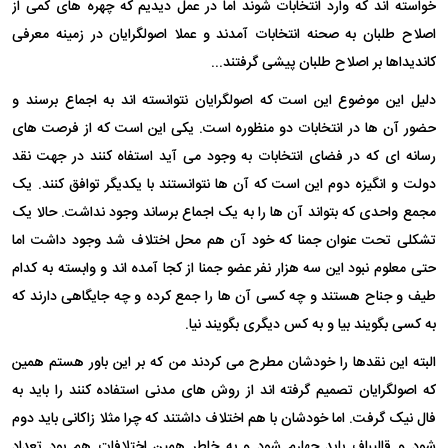
خواسته اند که وارد انتخابات شوند اما در عمل دیدیم که چهره های کمی از
اصلاح طلبان به صحنه انتخابات آمدند و عملا اصولگرایان در زمینه معرفی
کاندیداها بر اصلاح طلبان پیشی گرفتند...
دلیل این موضوع این است که اصولگرایان نتوانسته اند به اجماع برسند و
حضور آن ها در انتخابات دو منظوره است. یکی این است که از فرصت های
رسانه ای که در فضای انتخابات به وجود می آید استفاه کنند در جهت نقد
دولت و انگیزه دوم این است که آن ها نتوانستند با یکدیگر توافق کنند. یک
مجمع واحدی که بتواند آن ها را به یک اجماع برساند وجود نداشت. حالا یک
تشکلی تحت عنوان جمنا که خود آن هم محل اختلاف شد وجود داشت اما
حتی معلوم نبود این سه هزار نفر عضو جمنا از کجا آمده اند و وابسته به کدام
طیف و جناح هستند و چه کسی آن ها را جمع کرده و چه جایگاهی دارند که
به کسی بگویند بیا و به کس دیگری بگویند نیا.
البته این نقدها را خودشان مطرح می کردند من که بر این باور هستم همین
که اصولگرایان تصمیم گرفته اند از روش های مدنی استفاده کنند را باید به
فال نیک گرفت. اما خودشان با هم اختلاف داشتند که چرا مثلا زاکانی باید دوم
شود و قالیباف باید چهارم شود و به خاطر همین اختلافات هم بود تعداد