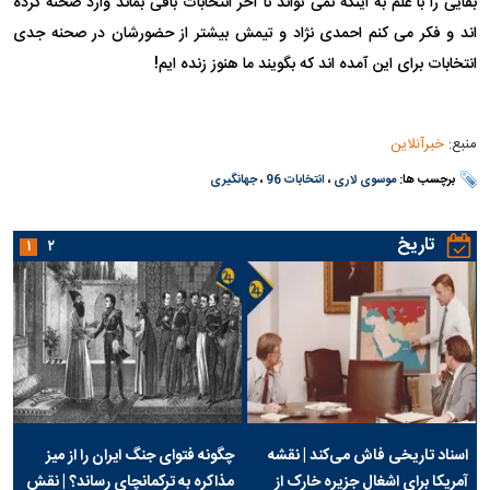
بقایی را با علم به اینکه نمی تواند تا آخر انتخابات باقی بماند وارد صحنه کرده
اند و فکر می کنم احمدی نژاد و تیمش بیشتر از حضورشان در صحنه جدی
انتخابات برای این آمده اند که بگویند ما هنوز زنده ایم!
منبع:
خبرآنلاین
برچسب ها:
موسوی لاری
،
انتخابات 96
،
جهانگیری
تاریخ
۱
۲
اسناد تاریخی فاش می‌کند | نقشه
چگونه فتوای جنگ ایران را از میز
آمریکا برای اشغال جزیره خارک از
مذاکره به ترکمانچای رساند؟ | نقش