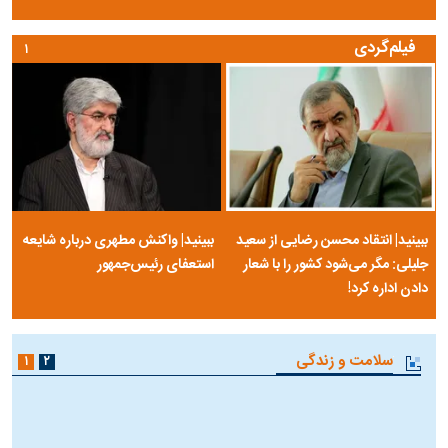
فیلم‌گردی
۱
ببینید| انتقاد محسن رضایی از سعید
ببینید| واکنش مطهری درباره شایعه
جلیلی: مگر می‌شود کشور را با شعار
استعفای رئیس‌جمهور
دادن اداره کرد!
سلامت و زندگی
۱
۲