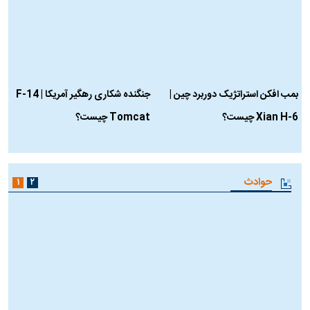
بمب افکن استراتژیک دوربرد چین |
جنگنده شکاری رهگیر آمریکا | F-14
Xian H-6 چیست؟
Tomcat چیست؟
و
ا
حوادث
۱
۲