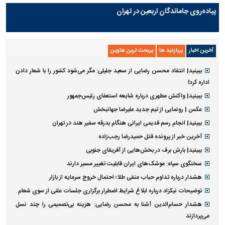
پیاده‌روی جاماندگان اربعین در تهران
آخرین اخبار
پربازدید ها
پربحث ترین عناوین
ببینید| انتقاد محسن رضایی از سعید جلیلی: مگر می‌شود کشور را با شعار دادن
اداره کرد!
ببینید| واکنش مطهری درباره شایعه استعفای رئیس‌جمهور
عکس | رونمایی از تیم جدید علیرضا جهانبخش
ببینید| انجام رسم قدیمی ایرانی هنگام بدرقه سفیر هند در تهران
آخرین خبر از پرونده قتل حمیدرضا رجب‌زاده
ببینید| بارش برف در بخش‌هایی از آفریقای جنوبی
سخنگوی سپاه: موشک‌های ایران قابلیت تغییر مسیر دارند
هشدار درباره تداوم حباب منفی طلا؛ احتمال خروج سرمایه از بازار
توضیحات نیکزاد درباره ابلاغ شرایط اضطرار برگزاری جلسات علنی از سوی شعام
هشدار حسام‌الدین آشنا به محسن رضایی: هزینه بی‌تصمیمی را چند نسل
می‌پردازند