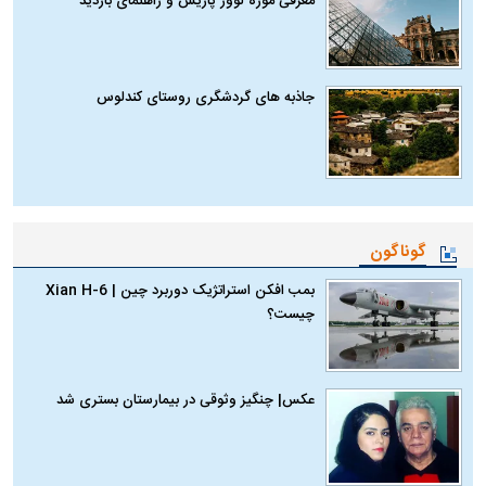
معرفی موزه لوور پاریس و راهنمای بازدید
جاذبه های گردشگری روستای کندلوس
گوناگون
بمب افکن استراتژیک دوربرد چین | Xian H-6
چیست؟
عکس| چنگیز وثوقی در بیمارستان بستری شد