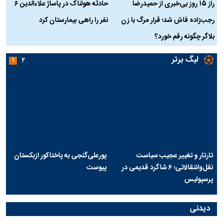
راز ۱۵ روز بی‌خبری از حمیدرضا
حادثه هولناک در پاساژ علاءالدین ۶
ر
رجب‌زاده فاش شد؛ قرار مرگ با زن
نفر را راهی بیمارستان کرد
م
بلاگر چگونه رقم خورد؟
لیگ برتر
۱
۲
تارتار و تغییر عجیب سیاست
پورعلی‌گنجی به پاختاکور ازبکستان
نقل‌وانتقالاتی؛ ۶ شاگرد قدیمی در
پیوست
پرسپولیس
دیدنی