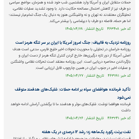
حملات متقابل ایران و آمریکا وارد هشتمین شب خود شده و همزمان، مواضع سیاسی
دو طرف نیز از کاهش احتمال مصالحه حکایت دارد. با وجود تشدید عملیات نظامی،
تحلیلگران معتقدند نه تهران و نه واشینگتن هنوز به دنبال یک جنگ تمام‌عیار نیستند؛
اما هر حمله، فاصله دو طرف با دیپلماسی را بیشتر می‌کند.
کد خبر: ۴۶۳۴۰۸ تاریخ انتشار : ۱۴۰۵/۰۴/۲۸
روزنامه نزدیک به قالیباف: جنگ امروز آمریکا با ایران بر سر تنگه هرمز است
روزنامه خراسان در تحلیلی با محوریت تحولات اخیر خلیج فارس، مدعی است هدف
اصلی آمریکا از دور تازه درگیری‌ها، خارج کردن کنترل تنگه هرمز از دست ایران و
بازگرداندن محاصره دریایی است. این روزنامه معتقد است تحرکات نظامی واشنگتن
و عملیات اخیر در جنوب ایران در همین چارچوب قابل ارزیابی است.
کد خبر: ۴۶۳۲۸۱ تاریخ انتشار : ۱۴۰۵/۰۴/۲۷
تأکید فرمانده هوافضای سپاه بر ادامه حملات: شلیک‌های هدفمند متوقف
نمی‌شود
فرمانده هوافضا نوشت: شلیک‌های موثر و هدفمند ما تا برگشتن آرامش ادامه خواهد
داشت
کد خبر: ۴۶۳۲۴۱ تاریخ انتشار : ۱۴۰۵/۰۴/۲۶
نفت برنت رکورد یک‌ماهه زد؛ رشد ۱۲ درصدی در یک هفته
قیمت نفت برنت در معاملات روز جمعه با ادامه تنش‌های نظامی و نگرانی از اختلال