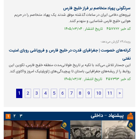
سرنگونی پهپاد متخاصم بر فراز خلیج فارس
نیروهای دفاعی ایران در ساعات گذشته موفق شدند یک پهپاد متخاصم را در حریم
هوایی خلیج فارس شناسایی و منهدم کنند.
کد خبر: ۴۵۷۷۲۲ تاریخ انتشار : ۱۴۰۵/۰۳/۰۴
رویداد۲۴ گزارش می‌دهد؛
کرانه‌های خصومت | جغرافیای قدرت در خلیج فارس و فروپاشی رویای امنیت
نفتی
این جستار تلاش می‌کند با تکیه بر تاریخ طولانی‌مدت منطقه خلیج فارس، تکوین این
روابط را از ریشه‌های جغرافیایی باستان تا پیچیدگی‌های ژئوپلیتیک امروز واکاوی کند.
کد خبر: ۴۵۷۳۹۳ تاریخ انتشار : ۱۴۰۵/۰۳/۰۷
1
2
3
4
5
6
7
8
9
10
11
>
پیشنهاد − داخلی
۱
۲
۳