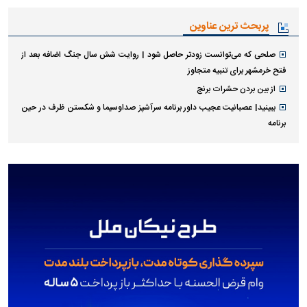
پربحث ترین عناوین
صلحی که می‌توانست زودتر حاصل شود | روایت شش سال جنگ اضافه بعد از
فتح خرمشهر برای تنبیه متجاوز
از بین بردن حشرات برنج
ببینید| عصبانیت عجیب داور برنامه سرآشپز صداوسیما و شکستن ظرف در حین
برنامه