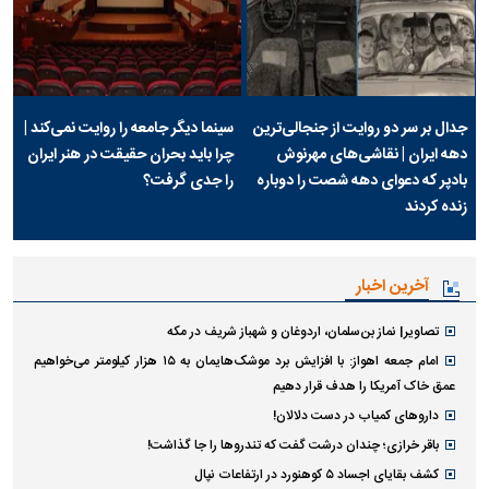
جدال بر سر دو روایت از جنجالی‌ترین
سینما دیگر جامعه را روایت نمی‌کند |
دهه ایران | نقاشی‌های مهرنوش
چرا باید بحران حقیقت در هنر ایران
بادپر که دعوای دهه شصت را دوباره
را جدی گرفت؟
زنده کردند
آخرین اخبار
تصاویر| نماز بن‌سلمان، اردوغان و شهباز شریف در مکه
امام‌ جمعه اهواز: با افزایش برد موشک‌هایمان به ۱۵ هزار کیلومتر می‌خواهیم
عمق خاک آمریکا را هدف قرار دهیم
داروهای کمیاب در دست دلالان!
باقر خرازی؛ چندان درشت گفت که تندروها را جا گذاشت!
کشف بقایای اجساد ۵ کوهنورد در ارتفاعات نپال