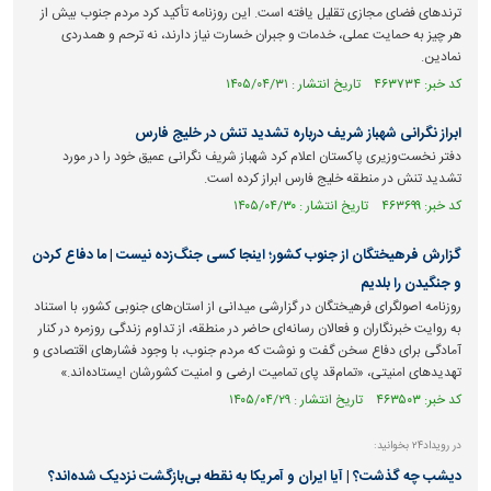
ترند‌های فضای مجازی تقلیل یافته است. این روزنامه تأکید کرد مردم جنوب بیش از
هر چیز به حمایت عملی، خدمات و جبران خسارت نیاز دارند، نه ترحم و همدردی
نمادین.
کد خبر: ۴۶۳۷۳۴ تاریخ انتشار : ۱۴۰۵/۰۴/۳۱
ابراز نگرانی شهباز شریف درباره تشدید تنش در خلیج فارس
دفتر نخست‌وزیری پاکستان اعلام کرد شهباز شریف نگرانی عمیق خود را در مورد
تشدید تنش در منطقه خلیج فارس ابراز کرده است.
کد خبر: ۴۶۳۶۹۹ تاریخ انتشار : ۱۴۰۵/۰۴/۳۰
گزارش فرهیختگان از جنوب کشور؛ اینجا کسی جنگ‌زده نیست | ما دفاع کردن
و جنگیدن را بلدیم
روزنامه اصولگرای فرهیختگان در گزارشی میدانی از استان‌های جنوبی کشور، با استناد
به روایت خبرنگاران و فعالان رسانه‌ای حاضر در منطقه، از تداوم زندگی روزمره در کنار
آمادگی برای دفاع سخن گفت و نوشت که مردم جنوب، با وجود فشار‌های اقتصادی و
تهدید‌های امنیتی، «تمام‌قد پای تمامیت ارضی و امنیت کشورشان ایستاده‌اند.»
کد خبر: ۴۶۳۵۰۳ تاریخ انتشار : ۱۴۰۵/۰۴/۲۹
در رویداد۲۴ بخوانید:
دیشب چه گذشت؟ | آیا ایران و آمریکا به نقطه بی‌بازگشت نزدیک شده‌اند؟