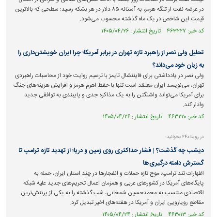
در عرضه نفت از تنگه هرمز، به آستانه ۸۵ دلار در هر بشکه رسید؛ سطحی که بالاترین
قیمت این شاخص در یک ماه گذشته محسوب می‌شود.
کد خبر: ۴۶۳۲۲۷ تاریخ انتشار : ۱۴۰۵/۰۴/۲۶
تحلیل ولی نصر از راهبرد تازه تهران در برابر آمریکا؛ چرا ایران خویشتن‌داری را
به زیان خود می‌داند؟
ولی نصر در یادداشتی برای فایننشال تایمز با ترسیم روایت خود از محاسبات راهبردی
تهران، می‌نویسد ایران معتقد است تنها با حفظ اهرم هرمز و افزایش هزینه‌های جنگ
برای آمریکا می‌تواند واشنگتن را به یک مذاکره جدی و پایبندی به توافقی جدید
وادار کند.
کد خبر: ۴۶۳۲۲۰ تاریخ انتشار : ۱۴۰۵/۰۴/۲۶
در رویداد۲۴ بخوانید:
دیشب چه گذشت؟ | فشار حداکثری روی زمین و دریا؛ از تهدید تازه ترامپ تا
گسترش دامنه درگیری‌ها
اظهارات تند ترامپ، موج تازه حملات و انفجار‌ها در چند استان ایران، حمله به
پایگاه‌های آمریکا در کشور‌های عربی و همزمان اعمال تحریم‌های جدید علیه شبکه
اقتصادی منتسب به محمدحسین شمخانی، شب گذشته را به یکی از پرتنش‌ترین
مقاطع رویارویی ایران و آمریکا در هفته‌های اخیر تبدیل کرد.
کد خبر: ۴۶۳۰۱۳ تاریخ انتشار : ۱۴۰۵/۰۴/۲۴