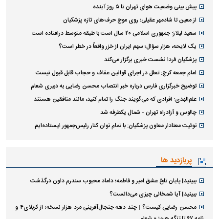
پیش بینی وضعیت هوای تهران تا ۵ روز آینده
از معین تا شادمهر عقیلی؛ روی موج حرف‌های تازه پزشکیان
سعید لیلاز: جمهوری اسلامی ۲۰ سال است با طبقه متوسط درافتاده است
یک لایحه، هزار سؤال؛ سهم ایران از خزر واقعاً در خطر است؟
پزشکیان فردا نشست خبری برگزار می‌کند
امام جمعه کرج: تعلل در اجرای قوانین عفاف و حجاب قابل قبول نیست
توضیح خبرگزاری فارس درباره خبر انتصاب محسن رضایی به دبیری شعام
علم‌الهدی: افرادی که می‌گویند جنگ را تمام کنید، مانند منافقین هستند
چالوس و آزادراه تهران - شمال یکطرفه شد
توئیت معنادار معاون پزشکیان: با تمام توان کنار رئیس‌جمهور ایستاده‌ایم
پربازدید ها
ببینید| پایان تلخ عشق امیر و فاطمه؛ داماد محبوب سندرم داون درگذشت
ببینید| آیا شمخانی چیزی می‌دانست؟
محسن رضایی کیست؟ | چند دهه جنجال‌آفرینی مرد هزار نسخه؛ از کربلای۴ و
نامه ۶۷ تا تنگه هرمز و شعام