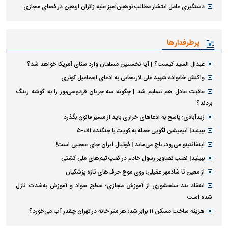
دستگیری عامل انتشار مطالب توهین‌آمیز علیه زائران اربعین در فضای مجازی
پرطرفدارها
عبدال السید کیست؟ | آیا نخستین مسلمان وارد سنای آمریکا خواهد شد؟
واکنش خانواده شهید علی لاریجانی به ادعای اسماعیل کوثری
عاقبت عادل هم تسلیم شد | چگونه سه جریان فردوسی‌پور را به گوشه رینگ
بردند؟
زیدآبادی: پاسخ به ادعا‌های خرازی باید از مسیر قانون بگذرد
ببینید| انیمیشن لگویی حمله به کویت با جنگنده اف-۵
اینفانتینو می‌رود، تاج می‌ماند | فوتبال ایران جای عجیبی است!
ببینید| نصب تصاویر رسول خادم در کمپ تیم‌های ملی کشتی
از معین تا شادمهر عقیلی؛ روی موج حرف‌های تازه پزشکیان
انتقاد تند سلحشوری از آموزش مجازی؛ سطح سواد و آموزش به‌شدت نازل
شده است
هزینه ساخت مسکن ۱۱ برابر شد؛ هر متر خانه در تهران چقدر آب می‌خورد؟