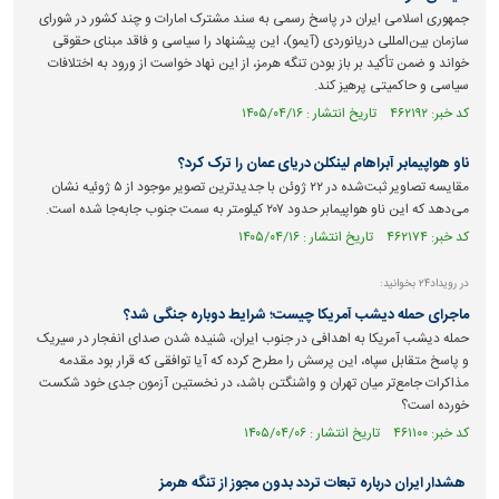
جمهوری اسلامی ایران در پاسخ رسمی به سند مشترک امارات و چند کشور در شورای
سازمان بین‌المللی دریانوردی (آیمو)، این پیشنهاد را سیاسی و فاقد مبنای حقوقی
خواند و ضمن تأکید بر باز بودن تنگه هرمز، از این نهاد خواست از ورود به اختلافات
سیاسی و حاکمیتی پرهیز کند.
کد خبر: ۴۶۲۱۹۲ تاریخ انتشار : ۱۴۰۵/۰۴/۱۶
ناو هواپیمابر آبراهام لینکلن دریای عمان را ترک کرد؟
مقایسه تصاویر ثبت‌شده در ۲۲ ژوئن با جدیدترین تصویر موجود از ۵ ژوئیه نشان
می‌دهد که این ناو هواپیمابر حدود ۲۰۷ کیلومتر به سمت جنوب جابه‌جا شده است.
کد خبر: ۴۶۲۱۷۴ تاریخ انتشار : ۱۴۰۵/۰۴/۱۶
در رویداد۲۴ بخوانید:
ماجرای حمله دیشب آمریکا چیست؛ شرایط دوباره جنگی شد؟
حمله دیشب آمریکا به اهدافی در جنوب ایران، شنیده شدن صدای انفجار در سیریک
و پاسخ متقابل سپاه، این پرسش را مطرح کرده که آیا توافقی که قرار بود مقدمه
مذاکرات جامع‌تر میان تهران و واشنگتن باشد، در نخستین آزمون جدی خود شکست
خورده است؟
کد خبر: ۴۶۱۱۰۰ تاریخ انتشار : ۱۴۰۵/۰۴/۰۶
هشدار ایران درباره تبعات تردد بدون مجوز از تنگه هرمز