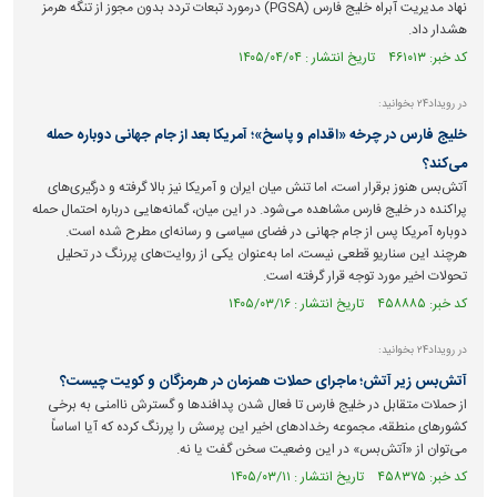
نهاد مدیریت آبراه خلیج فارس (PGSA) در‌مورد تبعات تردد بدون مجوز از تنگه هرمز
هشدار داد.
کد خبر: ۴۶۱۰۱۳ تاریخ انتشار : ۱۴۰۵/۰۴/۰۴
در رویداد۲۴ بخوانید:
خلیج فارس در چرخه «اقدام و پاسخ»؛ آمریکا بعد از جام جهانی دوباره حمله
می‌کند؟
آتش‌بس هنوز برقرار است، اما تنش میان ایران و آمریکا نیز بالا گرفته و درگیری‌های
پراکنده در خلیج فارس مشاهده می‌شود. در این میان، گمانه‌هایی درباره احتمال حمله
دوباره آمریکا پس از جام جهانی در فضای سیاسی و رسانه‌ای مطرح شده است.
هرچند این سناریو قطعی نیست، اما به‌عنوان یکی از روایت‌های پررنگ در تحلیل
تحولات اخیر مورد توجه قرار گرفته است.
کد خبر: ۴۵۸۸۸۵ تاریخ انتشار : ۱۴۰۵/۰۳/۱۶
در رویداد۲۴ بخوانید:
آتش‌بس زیر آتش؛ ماجرای حملات همزمان در هرمزگان و کویت چیست؟
از حملات متقابل در خلیج فارس تا فعال شدن پدافند‌ها و گسترش ناامنی به برخی
کشور‌های منطقه، مجموعه رخداد‌های اخیر این پرسش را پررنگ کرده که آیا اساساً
می‌توان از «آتش‌بس» در این وضعیت سخن گفت یا نه.
کد خبر: ۴۵۸۳۷۵ تاریخ انتشار : ۱۴۰۵/۰۳/۱۱