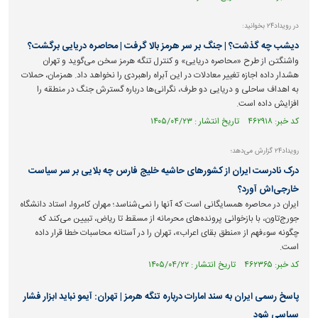
در رویداد۲۴ بخوانید:
دیشب چه گذشت؟ | جنگ بر سر هرمز بالا گرفت | محاصره دریایی برگشت؟
واشنگتن از طرح «محاصره دریایی» و کنترل تنگه هرمز سخن می‌گوید و تهران
هشدار داده اجازه تغییر معادلات در این آبراه راهبردی را نخواهد داد. همزمان، حملات
به اهداف ساحلی و دریایی دو طرف، نگرانی‌ها درباره گسترش جنگ در منطقه را
افزایش داده است.
کد خبر: ۴۶۲۹۱۸ تاریخ انتشار : ۱۴۰۵/۰۴/۲۳
رویداد۲۴ گزارش می‌دهد؛
درک نادرست ایران از کشور‌های حاشیه خلیج فارس چه بلایی بر سر سیاست
خارجی‌اش آورد؟
ایران در محاصره همسایگانی است که آنها را نمی‌شناسد؛ مهران کامروا، استاد دانشگاه
جورج‌تاون، با بازخوانی پرونده‌های محرمانه از مسقط تا ریاض، تبیین می‌کند که
چگونه سوءفهم از «منطق بقای اعراب»، تهران را در آستانه محاسبات خطا قرار داده
است.
کد خبر: ۴۶۲۳۶۵ تاریخ انتشار : ۱۴۰۵/۰۴/۲۲
پاسخ رسمی ایران به سند امارات درباره تنگه هرمز | تهران: آیمو نباید ابزار فشار
سیاسی شود