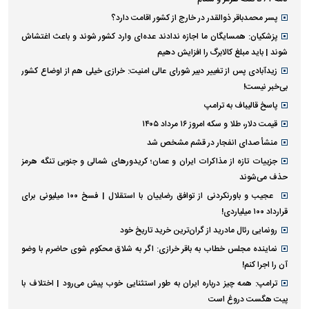
پسر محمدباقر ذوالقدر در خارج از کشور اقامت دارد؟
پزشکیان: همسایگان ما اجازه ندادند عده‌ای وارد کشور شوند و باعث اغتشاش
شوند | باید مبلغ کالابرگ را افزایش دهیم
زیدآبادی پس از تغییر دبیر شورای عالی امنیت: خرازی خیلی هم از اوضاع کشور
بی‌خبر نیست!
پاسخ قالیباف به ترامپ
قیمت دلار، طلا و سکه امروز ۱۶ مرداد ۱۴۰۵
منشأ صدای انفجار در قشم مشخص شد
جزییات تازه از مذاکرات ایران و عمان؛ کریدورهای شمالی و جنوبی تنگه هرمز
حذف می‌شوند
عجیب و باورنکردنی از توافق رضاییان با استقلال | فسخ ۱۰۰ میلیونی برای
قرارداد ۱۰۰ میلیاردی!
رونمایی رئال مادرید از گران‌ترین خرید تاریخ خود
نماینده مجلس خطاب به باقر خرازی: اگر به شلاق محکوم شوی حاضرم با وضو
آن را اجرا کنم!
ترامپ: همه چیز درباره ایران به طور استثنایی خوب پیش می‌رود | اختلاف با
پیت هگست دروغ است