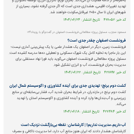
به‌صرفه‌تر از ادامه فعالیت آن می‌داند. بحران تورم، ناترازی انرژی، توسعه نامتوازن و
تهدید تغییرات اقلیمی، هشداری جدی است که اگر جدی گرفته نشود، بسیاری از
شهرهای ایران تا سال ۲۰۵۰ غیرقابل‌سکونت خواهند شد.
کد خبر: ۴۲۸۰۵۲ تاریخ انتشار : ۱۴۰۴/۰۶/۲۴
مسعود مجرّب، مسئول پروژه مطالعاتی فرونشست اصفهان در گفت‌وگو با رویداد۲۴؛
فرونشست اصفهان چقدر جدی است؟
فرونشست زمین، دیگر در اصفهان یک هشدار علمی یا یک پیش‌بینی آماری نیست؛
این بار ماجرا به تخلیه کامل یک شهرک مسکونی و تعطیلی ده‌ها مدرسه کشیده است.
مسئول پروژه مطالعاتی فرونشست اصفهان می‌گوید باید فورا نهاد مستقلی برای
مدیریت بحران فرونشست، آب و انرژی تشکیل شود.
کد خبر: ۴۲۷۸۹۷ تاریخ انتشار : ۱۴۰۴/۰۶/۲۲
کشت دوم برنج؛ تهدیدی جدی برای آینده کشاورزی و اکوسیستم شمال ایران
کشت دوم برنج در مازندران، در شرایط بحران شدید آب، فشار بی‌سابقه‌ای بر منابع
زیرزمینی و آب‌بندان‌ها وارد کرده و آینده کشاورزی و اکوسیستم استان را تهدید
می‌کند.
کد خبر: ۴۲۷۴۸۴ تاریخ انتشار : ۱۴۰۴/۰۶/۱۸
آب داریم، مدیریت نداریم! | کارشناسان: نقطه بی‌بازگشت نزدیک است
کارشناسان هشدار دادند که ایران هنوز منابع آب دارد، اما مدیریت ناکافی و مصرف