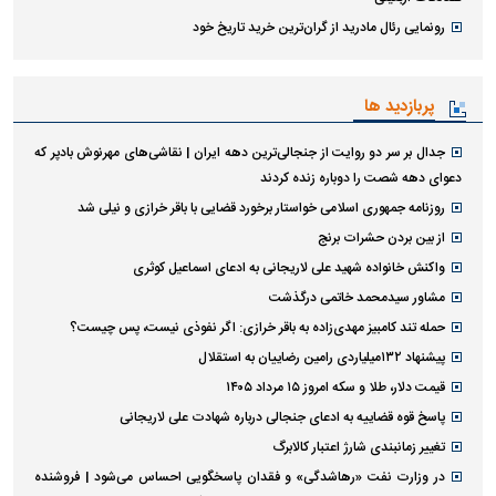
رونمایی رئال مادرید از گران‌ترین خرید تاریخ خود
پربازدید ها
جدال بر سر دو روایت از جنجالی‌ترین دهه ایران | نقاشی‌های مهرنوش بادپر که
دعوای دهه شصت را دوباره زنده کردند
روزنامه جمهوری اسلامی خواستار برخورد قضایی با باقر خرازی و نیلی شد
از بین بردن حشرات برنج
واکنش خانواده شهید علی لاریجانی به ادعای اسماعیل کوثری
مشاور سیدمحمد خاتمی درگذشت
حمله تند کامبیز مهدی‌زاده به باقر خرازی: اگر نفوذی نیست، پس چیست؟
پیشنهاد ۱۳۲میلیاردی رامین رضاییان به استقلال
قیمت دلار، طلا و سکه امروز ۱۵ مرداد ۱۴۰۵
پاسخ قوه قضاییه به ادعای جنجالی درباره شهادت علی لاریجانی
تغییر زمانبندی‌ شارژ اعتبار کالابرگ
در وزارت نفت «رهاشدگی» و فقدان پاسخگویی احساس می‌شود | فروشنده