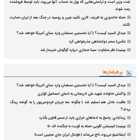
نفت وزیر است و تراستی‌هایی که پول به حساب آنها می‌رود، باید توسط فروشنده
رصد شوند
حمله خاندوزی به ظریف: کاری نکنید چین و روسیه در جنگ بعد از ایران حمایت
نکنند
عبدال السید کیست؟ | آیا نخستین مسلمان وارد سنای آمریکا خواهد شد؟
عکس| سحر دولتشاهی عذرخواهی کرد
ببینید| نظر متفاوت سینا حجازی درباره گوگوش خبرساز شد
پرطرفدارها
عبدال السید کیست؟ | آیا نخستین مسلمان وارد سنای آمریکا خواهد شد؟
واکنش خانواده شهید علی لاریجانی به ادعای اسماعیل کوثری
عاقبت عادل هم تسلیم شد | چگونه سه جریان فردوسی‌پور را به گوشه رینگ
بردند؟
زیدآبادی: پاسخ به ادعا‌های خرازی باید از مسیر قانون بگذرد
ببینید| انیمیشن لگویی حمله به کویت با جنگنده اف-۵
اینفانتینو می‌رود، تاج می‌ماند | فوتبال ایران جای عجیبی است!