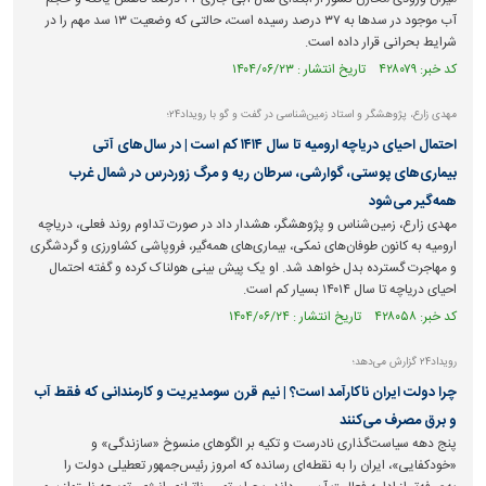
آب موجود در سد‌ها به ۳۷ درصد رسیده است، حالتی که وضعیت ۱۳ سد مهم را در
شرایط بحرانی قرار داده است.
کد خبر: ۴۲۸۰۷۹ تاریخ انتشار : ۱۴۰۴/۰۶/۲۳
مهدی زارع، پژوهشگر و استاد زمین‌شناسی در گفت و گو با رویداد۲۴؛
احتمال احیای دریاچه ارومیه تا سال ۱۴۱۴ کم است | در سال‌های آتی
بیماری‌های پوستی، گوارشی، سرطان ریه و مرگ زوردرس در شمال غرب
همه‌گیر می‌شود
مهدی زارع، زمین‌شناس و پژوهشگر، هشدار داد در صورت تداوم روند فعلی، دریاچه
ارومیه به کانون طوفان‌های نمکی، بیماری‌های همه‌گیر، فروپاشی کشاورزی و گردشگری
و مهاجرت گسترده بدل خواهد شد. او یک پیش بینی هولناک کرده و گفته احتمال
احیای دریاچه تا سال ۱۴۰۱۴ بسیار کم است.
کد خبر: ۴۲۸۰۵۸ تاریخ انتشار : ۱۴۰۴/۰۶/۲۴
رویداد۲۴ گزارش می‌دهد؛
چرا دولت ایران ناکارآمد است؟ | نیم قرن سومدیریت و کارمندانی که فقط آب
و برق مصرف می‌کنند
پنج دهه سیاست‌گذاری نادرست و تکیه بر الگوهای منسوخ «سازندگی» و
«خودکفایی»، ایران را به نقطه‌ای رسانده که امروز رئیس‌جمهور تعطیلی دولت را