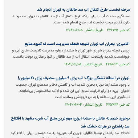
مرحله نخست طرح انتقال آب سد طالقان به تهران انجام شد
سخنگوی صنعت آب با بیان اینکه طرح انتقال آب از سد طالقان به تهران سه مرحله
دارد، گفت: مرحله نخست این طرح انجام شده است.
کد خبر: ۴۲۶۱۷۵ تاریخ انتشار : ۱۴۰۴/۰۶/۰۸
آقامیری: بحران آب تهران نتیجه ضعف مدیریت است نه کمبود منابع
رییس کمیته عمران شورای شهر تهران با هشدار درباره مدیریت نادرست منابع آبی و
فرونشست شدید پایتخت، انتقال آب از سد طالقان را تنها راهکاری موقت دانست.
کد خبر: ۴۲۵۸۶۴ تاریخ انتشار : ۱۴۰۴/۰۶/۰۵
تهران در آستانه تشنگی بزرگ؛ آب برای ۹ میلیون، مصرف برای ۲۰ میلیون!
با وجود هشدار‌ها درباره بحران شدید آب و کاهش ذخایر سد‌های تهران، جمعیت
«تهران آبی» دو برابر ظرفیت منابع آبی آن شده و ادامه ساخت‌وساز بی‌ضابطه،
تاب‌آوری این منطقه را به مرز فروپاشی رسانده است.
کد خبر: ۴۲۵۷۳۹ تاریخ انتشار : ۱۴۰۴/۰۶/۰۴
برخورد خصمانه طالبان با حقابه ایران؛ مهم‌ترین منبع آب شرب مشهد با افتتاح
سد پاشدان در هرات خشک شد
افتتاح سد پاشدان توسط طالبان، جریان آب هریرود به سد دوستی ایران را قطع کرد