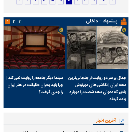
<
1
2
3
4
5
6
7
8
9
10
>
پیشنهاد − داخلی
۱
۲
۳
جدال بر سر دو روایت از جنجالی‌ترین
سینما دیگر جامعه را روایت نمی‌کند |
دهه ایران | نقاشی‌های مهرنوش
چرا باید بحران حقیقت در هنر ایران
بادپر که دعوای دهه شصت را دوباره
را جدی گرفت؟
زنده کردند
آخرین اخبار