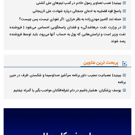
ببینید| نصب تصاویر رسول خادم در کمپ تیم‌های ملی کشتی
پاسخ قوه قضاییه به ادعای جنجالی درباره شهادت علی لاریجانی
حمله تند کامبیز مهدی‌زاده به باقر خرازی: اگر نفوذی نیست، پس چیست؟
در وزارت نفت «رهاشدگی» و فقدان پاسخگویی احساس می‌شود | فروشنده
نفت وزیر است و تراستی‌هایی که پول به حساب آنها می‌رود، باید توسط فروشنده
رصد شوند
پربحث ترین عناوین
ببینید| عصبانیت عجیب داور برنامه سرآشپز صداوسیما و شکستن ظرف در حین
برنامه
یوسف پزشکیان: هشیار باشیم در دام تفرقه‌افکنان مواجب بگیر یا گمراه نیفتیم