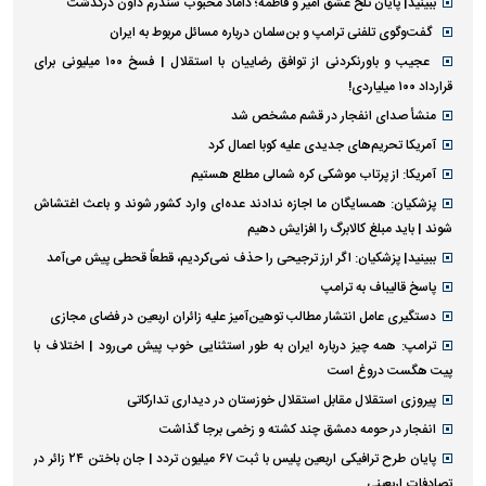
ببینید| پایان تلخ عشق امیر و فاطمه؛ داماد محبوب سندرم داون درگذشت
گفت‌وگوی تلفنی ترامپ و بن‌سلمان درباره مسائل مربوط به ایران
عجیب و باورنکردنی از توافق رضاییان با استقلال | فسخ ۱۰۰ میلیونی برای
قرارداد ۱۰۰ میلیاردی!
منشأ صدای انفجار در قشم مشخص شد
آمریکا تحریم‌های جدیدی علیه کوبا اعمال کرد
آمریکا: از پرتاب موشکی کره شمالی مطلع هستیم
پزشکیان: همسایگان ما اجازه ندادند عده‌ای وارد کشور شوند و باعث اغتشاش
شوند | باید مبلغ کالابرگ را افزایش دهیم
ببینید| پزشکیان: اگر ارز ترجیحی را حذف نمی‌کردیم، قطعاً قحطی پیش می‌آمد
پاسخ قالیباف به ترامپ
دستگیری عامل انتشار مطالب توهین‌آمیز علیه زائران اربعین در فضای مجازی
ترامپ: همه چیز درباره ایران به طور استثنایی خوب پیش می‌رود | اختلاف با
پیت هگست دروغ است
پیروزی استقلال مقابل استقلال خوزستان در دیداری تدارکاتی
انفجار در حومه دمشق چند کشته و زخمی برجا گذاشت
پایان طرح ترافیکی اربعین پلیس با ثبت ۶۷ میلیون تردد | جان باختن ۲۴ زائر در
تصادفات اربعینی