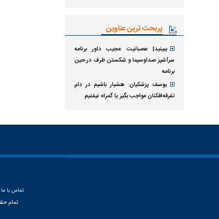
پربحث ترین عناوین
ببینید| عصبانیت عجیب داور برنامه
سرآشپز صداوسیما و شکستن ظرف در حین
برنامه
یوسف پزشکیان: هشیار باشیم در دام
تفرقه‌افکنان مواجب بگیر یا گمراه نیفتیم
تماس با ما
تمام حق