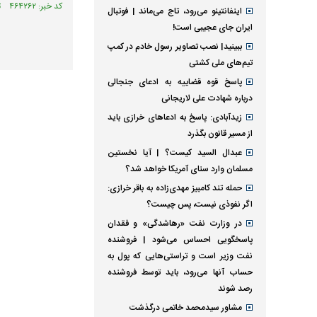
کد خبر: ۴۶۴۲۶۲ تاریخ انتشار : ۱۴۰۵/۰۵/۰۴
اینفانتینو می‌رود، تاج می‌ماند | فوتبال
ایران جای عجیبی است!
ببینید| نصب تصاویر رسول خادم در کمپ
تیم‌های ملی کشتی
پاسخ قوه قضاییه به ادعای جنجالی
درباره شهادت علی لاریجانی
زیدآبادی: پاسخ به ادعا‌های خرازی باید
از مسیر قانون بگذرد
عبدال السید کیست؟ | آیا نخستین
مسلمان وارد سنای آمریکا خواهد شد؟
حمله تند کامبیز مهدی‌زاده به باقر خرازی:
اگر نفوذی نیست، پس چیست؟
در وزارت نفت «رهاشدگی» و فقدان
پاسخگویی احساس می‌شود | فروشنده
نفت وزیر است و تراستی‌هایی که پول به
حساب آنها می‌رود، باید توسط فروشنده
رصد شوند
مشاور سیدمحمد خاتمی درگذشت