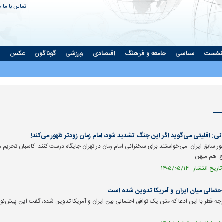
تماس با ما
د
نخست
سیاسی
جامعه و فرهنگ
اقتصادی
ورزشی
گوناگون
عکس
ت
نی: اقلیتی می‌گوید اگر این جنگ تشدید شود، امام زمان زودتر ظهور می‌کند!
ر سابق ایران: می‌خواستند برای سخنرانی امام زمان در تهران جایگاه درست کنند. کاسبان تحر
بع: هم میهن
یت نمی‌کند | چرا
پشت پرده تغییر مهم در اتاق فرمان
ارتش آمریکا
نر ایران را جدی
برنامه‌های سیاسی صداوسیما | چرخش به
حمله به ایران
حتمالی میان ایران و آمریکا تدوین شده است
نفع توافق یا تلاش برای حفظ کرسی
ه قطر با این ادعا که متن یک توافق احتمالی بین ایران و آمریکا تدوین شده، گفت این پیش‌نو
ریاست؟