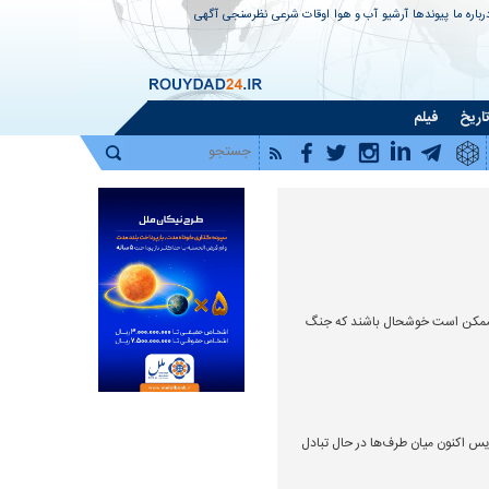
رباره ما
پیوندها
آرشیو
آب و هوا
اوقات شرعی
نظرسنجی
آگهی
اریخ
فیلم
یم ممکن است خوشحال باشند که جنگ
 در جست وجوی راه جدید
بازخوانی پرونده یک پدرکشتگی سیاسی |
چرخش
سوءقصد به بوش پدر چگونه جرقه حمله
افشا
۲۰۰۳ آمریکا به عراق را زد؟
حلال
یس اکنون میان طرف‌ها در حال تبادل