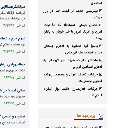
استقلال
سرلشکر عبداللهی:
پیش‌بینی جدید از قیمت طلا در بازار
فرمانده قرارگاه مرک
جهانی
مزدورانشان دریافتن
هاکان فیدان: انشاءالله که مذاکرات
کد خبر: ۴۶۴۷۸۶ تاریخ انتشار : ۱۴۰۵/۰۵/۰۸
ایران و آمریکا امروز با خبر خوش به پایان
برسد
اعلام جرم دادستانی ته
قوه قضاییه اعلام کرد: داد
پاسخ قوه قضاییه به ادعای جنجالی
کد خبر: ۴۶۴۷۸۴ تاریخ انتشار : ۱۴۰۵/۰۵/۰۸
درباره شهادت علی لاریجانی
واکنش خانواده شهید علی لاریجانی به
حمله پهپادی ارتش 
ادعای اسماعیل کوثری
ارتش جمهوری اسلامی
جزئیات توقیف اموال و وضعیت پرونده
کد خبر: ۴۶۴۷۸۲ تاریخ انتشار : ۱۴۰۵/۰۵/۰۸
قضایی تراستی‌ها
جزئیات فعال‌سازی «کیف پول ایران»
سنای آمریکا باز 
اعلام شد
جمهوری‌خواهان سنا 
کد خبر: ۴۶۴۷۷۹ تاریخ انتشار : ۱۴۰۵/۰۵/۰۸
پربازدید ها
تصاویر و اسامی ۳ نیروی سپاه که در زنجانی به شهادت رسیدند
تصاویر سه مدافع و
آخرین فهرست خرید پرسپولیس | چهار