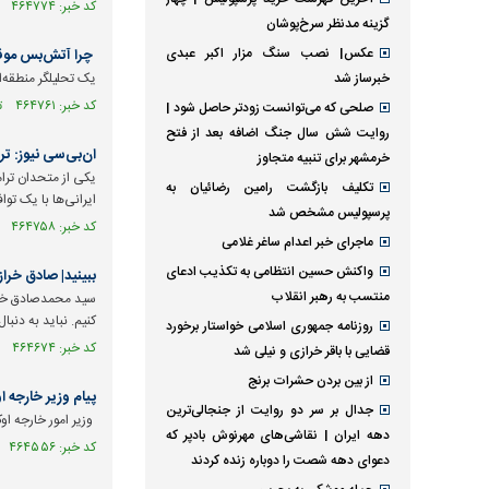
کد خبر: ۴۶۴۷۷۴ تاریخ انتشار : ۱۴۰۵/۰۵/۰۸
گزینه مدنظر سرخ‌پوشان
عکس| نصب سنگ مزار اکبر عبدی
چرا آتش‌بس موقت 
خبرساز شد
یک تحلیلگر منطقه‌ا
کد خبر: ۴۶۴۷۶۱ تاریخ انتشار : ۱۴۰۵/۰۵/۰۸
صلحی که می‌توانست زودتر حاصل شود |
روایت شش سال جنگ اضافه بعد از فتح
ان‌بی‌سی نیوز: ت
خرمشهر برای تنبیه متجاوز
یکی از متحدان تر
تکلیف بازگشت رامین رضائیان به
ایرانی‌ها با یک توا
پرسپولیس مشخص شد
کد خبر: ۴۶۴۷۵۸ تاریخ انتشار : ۱۴۰۵/۰۵/۰۸
ماجرای خبر اعدام ساغر غلامی
واکنش حسین انتظامی به تکذیب ادعای
ببینید| صادق خرا
منتسب به رهبر انقلاب
سید محمدصادق خراز
کنیم. نباید به دنب
روزنامه جمهوری اسلامی خواستار برخورد
کد خبر: ۴۶۴۶۷۴ تاریخ انتشار : ۱۴۰۵/۰۵/۰۷
قضایی با باقر خرازی و نیلی شد
از بین بردن حشرات برنج
پیام وزیر خارجه 
جدال بر سر دو روایت از جنجالی‌ترین
وزیر امور خارجه اوک
دهه ایران | نقاشی‌های مهرنوش بادپر که
کد خبر: ۴۶۴۵۵۶ تاریخ انتشار : ۱۴۰۵/۰۵/۰۶
دعوای دهه شصت را دوباره زنده کردند