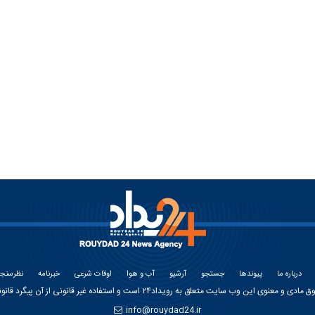
درباره ما
پیوندها
جستجو
آرشیو
آب و هوا
اوقات شرعی
خبرنامه
نظرسنج
وق مادی و معنوی این وب سایت متعلق به
رویداد۲۴
است و استفاده غیر قانونی از آن پیگرد قانون
info@rouydad24.ir