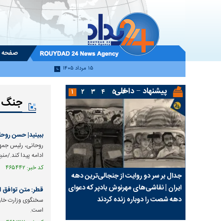
صفحه 
۱۵ مرداد ۱۴۰۵
پیشنهاد − داخلی
۱
۲
۳
۴
۵
۶
جنگ
ببینید| حسن روحا
روحانی، رئیس جمهو
ادامه پیدا کند./من
کد خبر: ۴۶۵۴۴۲ تاریخ انتشار : ۱۴۰۵/۰۵/۱۴
از
جدال بر سر دو روایت از جنجالی‌ترین دهه
سینما دیگر جامعه را روا
یی تا طلب
ایران | نقاشی‌های مهرنوش بادپر که دعوای
باید بحران حقیقت در ه
قطر: متن توافق ا
دهه شصت را دوباره زنده کردند
گرفت؟
سخنگوی وزارت خارج
است.