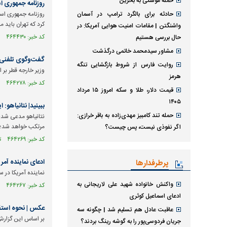
حمله موشکی به بحرین
روزنامه جمهوری ا
حادثه برای بالگرد ترامپ در آسمان
روزنامه جمهوری اسل
کرد که تهران باید 
واشنگتن | مقامات امنیت هوایی آمریکا: در
کد خبر: ۴۶۴۴۳۰ تاریخ انتشار : ۱۴۰۵/۰۵/۰۶
حال بررسی هستیم
مشاور سیدمحمد خاتمی درگذشت
گفت‌وگوی تلفنی و
روایت فارس از شروط بازگشایی تنگه
وزیر خارجه قطر بر 
هرمز
کد خبر: ۴۶۴۲۷۸ تاریخ انتشار : ۱۴۰۵/۰۵/۰۴
قیمت دلار، طلا و سکه امروز ۱۵ مرداد
۱۴۰۵
ببینید| نتانیاهو:
حمله تند کامبیز مهدی‌زاده به باقر خرازی:
نتانیاهو مدعی شد: 
مرتکب خواهد شد؛ زی
اگر نفوذی نیست، پس چیست؟
کد خبر: ۴۶۴۲۶۹ تاریخ انتشار : ۱۴۰۵/۰۵/۰۴
ادعای نماینده آمری
پرطرفدارها
نماینده آمریکا در 
واکنش خانواده شهید علی لاریجانی به
کد خبر: ۴۶۴۲۶۷ تاریخ انتشار : ۱۴۰۵/۰۵/۰۴
ادعای اسماعیل کوثری
عکس | نحوه استقرار بیش از ۶۰ سوخت رسان آ
عاقبت عادل هم تسلیم شد | چگونه سه
بر اساس این گزارش، آمریکا اکنون حدود 60 تا 64 تانکر سوخ
جریان فردوسی‌پور را به گوشه رینگ بردند؟