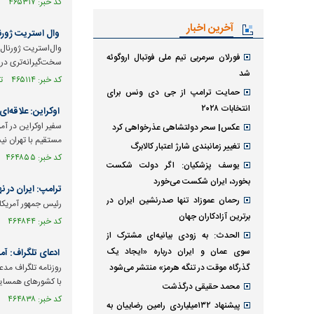
کد خبر: ۴۶۵۳۱۷ تاریخ انتشار : ۱۴۰۵/۰۵/۱۳
آخرین اخبار
وال استریت ژورنا
وال‌استریت ژورنال 
فورلان سرمربی تیم ملی فوتبال اروگوئه
سخت‌گیرانه‌تری در ق
شد
کد خبر: ۴۶۵۱۱۴ تاریخ انتشار : ۱۴۰۵/۰۵/۱۱
حمایت ترامپ از جی دی ونس برای
انتخابات ۲۰۲۸
اوکراین: علاقه‌ای 
سفیر اوکراین در آم
عکس| سحر دولتشاهی عذرخواهی کرد
مستقیم با تهران ن
تغییر زمانبندی‌ شارژ اعتبار کالابرگ
کد خبر: ۴۶۴۸۵۵ تاریخ انتشار : ۱۴۰۵/۰۵/۰۹
یوسف پزشکیان: اگر دولت شکست
بخورد، ایران شکست می‌خورد
ترامپ: ایران در 
رحمان عموزاد تنها صدرنشین ایران در
رئیس جمهور آمریکا 
برترین آزادکاران جهان
کد خبر: ۴۶۴۸۴۴ تاریخ انتشار : ۱۴۰۵/۰۵/۰۹
الحدث: به زودی بیانیه‌ای مشترک از
سوی عمان و ایران درباره «ایجاد یک
ادعای تلگراف: آمر
گذرگاه موقت در تنگه هرمز» منتشر می‌شود
روزنامه تلگراف مد
با کشورهای همسای
محمد حقیقی درگذشت
کد خبر: ۴۶۴۸۳۸ تاریخ انتشار : ۱۴۰۵/۰۵/۰۹
پیشنهاد ۱۳۲میلیاردی رامین رضاییان به