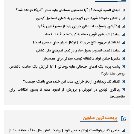
عبدال السید کیست؟ | آیا نخستین مسلمان وارد سنای آمریکا خواهد شد؟
واکنش خانواده شهید علی لاریجانی به ادعای اسماعیل کوثری
زیدآبادی: پاسخ به ادعا‌های خرازی باید از مسیر قانون بگذرد
ببینید| انیمیشن لگویی حمله به کویت با جنگنده اف-۵
اینفانتینو می‌رود، تاج می‌ماند | فوتبال ایران جای عجیبی است!
ببینید| نصب تصاویر رسول خادم در کمپ تیم‌های ملی کشتی
عکس| جشن تولد عاشقانه تهمینه میلانی برای همسرش
پشت پرده یک ادعای جنجالی علیه روحانی | آیا گزارش یک سایت ناشناس
روسی سند دارد؟
انتقاد تند زیدآبادی از باقر خرازی: علت این خنده‌های بانمک چیست؟
ریاکاری نهادی در آموزش و پرورش؛ از کمبود معلم تا بسیج امکانات برای
مناسبت‌ها
پربحث ترین عناوین
صلحی که می‌توانست زودتر حاصل شود | روایت شش سال جنگ اضافه بعد از