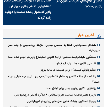
ماجرای برنج‌های آمریکایی ارزان در
جدال بر سر دو روایت از جنجالی‌ترین
بازار چیست؟
دهه ایران | نقاشی‌های مهرنوش
بادپر که دعوای دهه شصت را دوباره
زنده کردند
آخرین اخبار
هشدار حسام‌الدین آشنا به محسن رضایی: هزینه بی‌تصمیمی را چند نسل
می‌پردازند
سخنگوی هیئت‌رئیسه مجلس: فرایند قانونی استیضاح وزیر کار انجام شده است
نقدعلی: قانون حجاب باید ابلاغ شود
چنگیز وثوقی کیست؟ | برادر همیشه در سایه بهروز
بازگشت از جنگ نظامی به فشار اقتصادی؛ ترامپ برای ایران چه خوابی دیده
است؟
پزشکیان: اکنون بهترین زمان برای توافق است
تارتار و تغییر عجیب سیاست نقل‌وانتقالاتی؛ ۶ شاگرد قدیمی در پرسپولیس
ببینید| دستگیری پزشک قلابی عمل‌های زیبایی در شهریار تهران