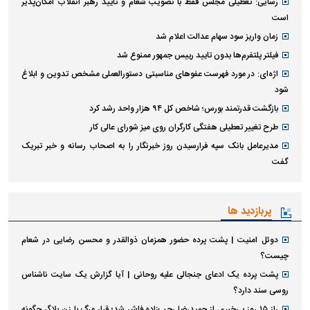
رسایی: تعطیلی مجلس فقط با تصویب شعام و تأیید رهبر انقلاب امکان‌پذیر
است
زمان واریز سود سهام عدالت اعلام شد
فیلتر پلتفرم‌ها بدون تایید رییس جمهور ممنوع شد
اژه‌ای: در مورد فهرست عفو‌های مناسبتی دستورالعملی مشخص تدوین و ابلاغ
شود
بازگشت قدرتمند بورس؛ شاخص کل ۹۴ هزار واحد رشد کرد
طرح تغییر تعطیلی هفتگی کارگران روی میز شورای عالی کار
مدیرعامل بانک سپه فرارسیدن روز خبرنگار را به اصحاب رسانه و خبر تبریک
گفت
پربازدید ها
دوئل امنیت | پشت پرده حضور همزمان ذوالقدر و محسن رضایی در شعام
چیست؟
پشت پرده یک ادعای جنجالی علیه روحانی | آیا گزارش یک سایت ناشناس
روسی سند دارد؟
راز ۱۵ روز بی‌خبری از حمیدرضا رجب‌زاده فاش شد؛ قرار مرگ با زن بلاگر چگونه