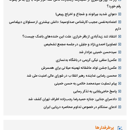
رقم خورد؟
دعوای شدید بیرانوند و شجاع و اخراج ربیعی!
اعتمادبه‌نفس عجیب کارشناس صداوسیما: دانش بیشتری از مسئولان دیپلماسی
دارم
انتقاد تند زیدآبادی از باقر خرازی: علت این خنده‌های بانمک چیست؟
تصاویر| احمدی‌نژاد و جلیلی در جلسه مجمع تشخیص
سیدحسن خمینی عزادار شد
عکس| سلفی نیکی کریمی در باشگاه بدنسازی
عکس| جشن تولد عاشقانه تهمینه میلانی برای همسرش
محسن رضایی نماینده رهبر انقلاب در شورای عالی امنیت ملی شد
پیام تسلیت سیدمحمد خاتمی به حسن خمینی
پاسخ حاجی‌بابایی به تذکر رسایی
دادسرای جنایی: جنازه حمیدرضا رجب‌زاده اطراف تهران کشف شد
ادعای سنتکام در خصوص تداوم محاصره دریایی ایران
پرطرفدارها