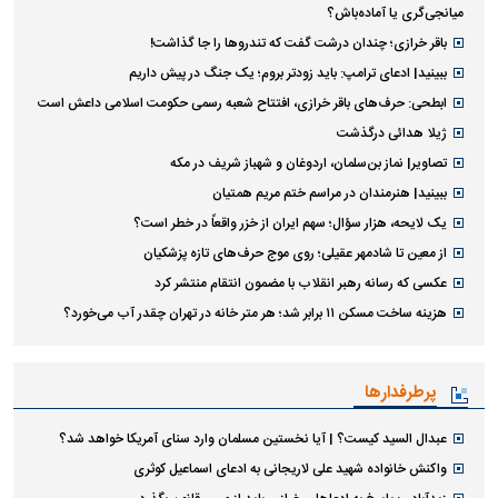
میانجی‌گری یا آماده‌باش؟
باقر خرازی؛ چندان درشت گفت که تندروها را جا گذاشت!
ببینید| ادعای ترامپ: باید زودتر بروم؛ یک جنگ در پیش داریم
ابطحی: حرف‌های باقر خرازی، افتتاح شعبه رسمی حکومت اسلامی داعش است
ژیلا هدائی درگذشت
تصاویر| نماز بن‌سلمان، اردوغان و شهباز شریف در مکه
ببینید| هنرمندان در مراسم ختم مریم همتیان
یک لایحه، هزار سؤال؛ سهم ایران از خزر واقعاً در خطر است؟
از معین تا شادمهر عقیلی؛ روی موج حرف‌های تازه پزشکیان
عکسی که رسانه رهبر انقلاب با مضمون انتقام منتشر کرد
هزینه ساخت مسکن ۱۱ برابر شد؛ هر متر خانه در تهران چقدر آب می‌خورد؟
پرطرفدارها
عبدال السید کیست؟ | آیا نخستین مسلمان وارد سنای آمریکا خواهد شد؟
واکنش خانواده شهید علی لاریجانی به ادعای اسماعیل کوثری