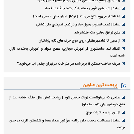
زیدآبادی: پاسخ به ادعا‌های خرازی باید از مسیر قانون بگذرد
ببینید| انیمیشن لگویی حمله به کویت با جنگنده اف-۵
اینفانتینو می‌رود، تاج می‌ماند | فوتبال ایران جای عجیبی است!
ببینید| نصب تصاویر رسول خادم در کمپ تیم‌های ملی کشتی
متن توافق دفاعی مکه منتشر شد
از معین تا شادمهر عقیلی؛ روی موج حرف‌های تازه پزشکیان
انتقاد تند سلحشوری از آموزش مجازی؛ سطح سواد و آموزش به‌شدت نازل
شده است
هزینه ساخت مسکن ۱۱ برابر شد؛ هر متر خانه در تهران چقدر آب می‌خورد؟
پربحث ترین عناوین
صلحی که می‌توانست زودتر حاصل شود | روایت شش سال جنگ اضافه بعد از
فتح خرمشهر برای تنبیه متجاوز
از بین بردن حشرات برنج
ببینید| عصبانیت عجیب داور برنامه سرآشپز صداوسیما و شکستن ظرف در حین
برنامه