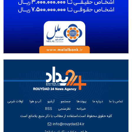
تماس با ما
درباره ما
پیوندها
جستجو
آرشیو
آب و هوا
اوقات شرعی
خبرنامه
نظرسنجی
RSS
کلیه حقوق محفوظ است،استفاده از مطالب با ذکر منبع بلامانع است
info@rouydad24.ir
طراحی و تولید :
"ایران سامانه"