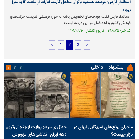
استاندار فارس: درصدد هستیم بانوان متاهلِ کارمند ادارات از ساعت ۱۲ به منزل
بروند
استاندار فارس گفت: بودجه‌های تخصیص یافته به حوزه فرهنگی شایسته حرکت‌های
فرهنگی کشور و اهدافمان در این عرصه نیست.
کد خبر: ۳۱۶۸۷۵ تاریخ انتشار : ۱۴۰۱/۰۶/۱۰
<
1
2
3
>
پیشنهاد − داخلی
۱
۲
۳
ماجرای برنج‌های آمریکایی ارزان در
جدال بر سر دو روایت از جنجالی‌ترین
بازار چیست؟
دهه ایران | نقاشی‌های مهرنوش