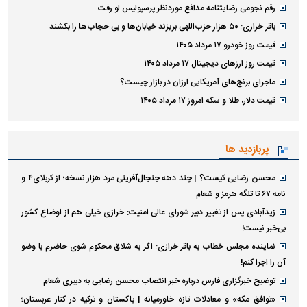
رقم نجومی رضایتنامه مدافع موردنظر پرسپولیس لو رفت
باقر خرازی: ۵۰ هزار حزب‌اللهی بریزند خیابان‌ها و بی حجاب‌ها را بکشند
قیمت روز خودرو ۱۷ مرداد ۱۴۰۵
قیمت روز ارز‌های دیجیتال ۱۷ مرداد ۱۴۰۵
ماجرای برنج‌های آمریکایی ارزان در بازار چیست؟
قیمت دلار، طلا و سکه امروز ۱۷ مرداد ۱۴۰۵
پربازدید ها
محسن رضایی کیست؟ | چند دهه جنجال‌آفرینی مرد هزار نسخه؛ از کربلای۴ و
نامه ۶۷ تا تنگه هرمز و شعام
زیدآبادی پس از تغییر دبیر شورای عالی امنیت: خرازی خیلی هم از اوضاع کشور
بی‌خبر نیست!
نماینده مجلس خطاب به باقر خرازی: اگر به شلاق محکوم شوی حاضرم با وضو
آن را اجرا کنم!
توضیح خبرگزاری فارس درباره خبر انتصاب محسن رضایی به دبیری شعام
«توافق مکه» و معادلات تازه خاورمیانه | پاکستان و ترکیه در کنار عربستان؛