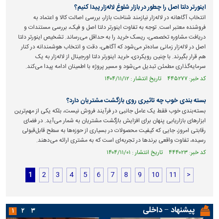
اینورتر دلتا اصل را چطور در بازار شلوغ لاله‌زار پیدا کنیم؟
انتخاب آگاهانه در لاله‌زار نیازمند شناخت بازار، بررسی اصالت کالا و اعتماد به
فروشنده معتبر است. توجه به تفاوت اینورتر دلتا اصل و فیک، بررسی مستندات و
دریافت مشاوره تخصصی، ریسک خرید را به حداقل می‌رساند. تشخیص اینورتر دلتا
اصل در لاله‌زار زمانی ساده‌تر می‌شود که آگاهی، دقت و انتخاب هوشمندانه در کنار
هم قرار بگیرند. با چنین رویکردی، خرید اینورتر دلتا اورجینال از لاله‌زار به یک
سرمایه‌گذاری مطمئن تبدیل می‌شود و مسیر پروژه با اطمینان ادامه پیدا می‌کند.
کد خبر: ۴۴۵۲۷۷ تاریخ انتشار : ۱۴۰۴/۱۱/۱۲
بسته بندی خوب چه تاثیری روی بازگشت مشتریان دارد؟
بسته‌بندی خوب فقط یک عامل جانبی در فرآیند فروش نیست، بلکه یکی از مهم‌ترین
ابزارهای بازاریابی پنهان برای افزایش بازگشت مشتریان به شمار می‌آید. در فضای
رقابتی امروز، جایی که کیفیت محصولات در بسیاری از حوزه‌ها به سطح قابل‌قبولی
رسیده، تفاوت واقعی برندها در تجربه‌ای است که به مشتری ارائه می‌دهند.
کد خبر: ۴۴۴۰۲۳ تاریخ انتشار : ۱۴۰۴/۱۱/۰۱
1
2
3
4
5
6
7
8
9
10
11
>
پیشنهاد − داخلی
۱
۲
۳