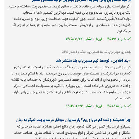
از کجا ساندویچ پانل بخریم؟ معرفی بهترین تولیدکنندگان معتبر
اگر قرار است برای سوله، سردخانه، کانکس، سالن تولید، ساختمان پیش‌ساخته یا حتی
یک پروژه بازسازی، ساندویچ پانل تهیه کنید، مهم‌ترین تصمیم شما «انتخاب
تولیدکننده/تأمین‌کننده» است؛ چون کیفیت فوم، ضخامت ورق، نوع پوشش، دقت
قفل‌ها و حتی خدمات پس از فروش، مستقیماً روی عمر سازه و هزینه‌های انرژی اثر
می‌گذارد.
کد خبر: ۴۵۳۵۱۰ تاریخ انتشار : ۱۴۰۵/۰۱/۲۷
راهکاری موثر برای شرایط اضطراری، جنگ و اختلال GPS
«بلد آفلاین» توسط تیم مسیریاب بلد منتشر شد
در روز‌هایی که کشور با شرایط بحرانی و جنگ دست به گریبان است و اختلال‌های
گسترده در اینترنت و سیستم‌های موقعیت‌یابی رخ می‌دهد، بلد با اعلام همدردی با
مردم، از مجموعه‌ای از اقدامات برای حفظ دسترسی شهروندان به خدمات پایه نقشه
و اطلاعات ضروری خبر داده است. این رویکرد با تاکید بر مسئولیت اجتماعی، تمرکز
خود را بر تداوم خدمت‌رسانی در وضعیت قطعی اینترنت و اختلال جی‌پی‌اس قرار
داده است.
کد خبر: ۴۵۰۸۰۸ تاریخ انتشار : ۱۴۰۴/۱۲/۲۶
چرا همیشه وقت کم می‌آوریم؟ راز مدیران موفق در مدیریت تمرکز نه زمان
بسیاری از مدیران تصور می‌کنند کمبود زمان مانع اصلی عملکرد است؛ در حالی‌که
مشکل واقعی در نداشتن تمرکز و اولویت‌بندی است. با شفاف‌سازی اهداف، حذف