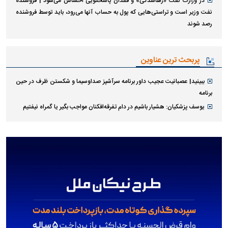
در وزارت نفت «رهاشدگی» و فقدان پاسخگویی احساس می‌شود | فروشنده
نفت وزیر است و تراستی‌هایی که پول به حساب آنها می‌رود، باید توسط فروشنده
رصد شوند
پربحث ترین عناوین
ببینید| عصبانیت عجیب داور برنامه سرآشپز صداوسیما و شکستن ظرف در حین
برنامه
یوسف پزشکیان: هشیار باشیم در دام تفرقه‌افکنان مواجب بگیر یا گمراه نیفتیم