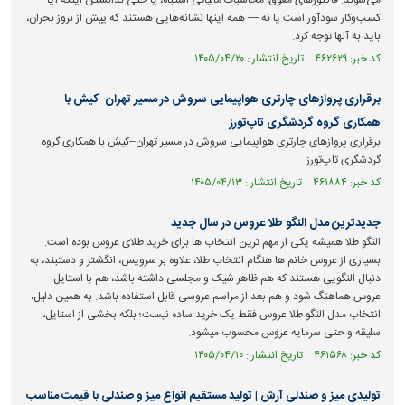
می‌شوند. فاکتور‌های معوق، محاسبات مالیاتی اشتباه، یا حتی ندانستن اینکه آیا
کسب‌وکار سودآور است یا نه — همه اینها نشانه‌هایی هستند که پیش از بروز بحران،
باید به آنها توجه کرد.
کد خبر: ۴۶۲۶۲۹ تاریخ انتشار : ۱۴۰۵/۰۴/۲۰
برقراری پرواز‌های چارتری هواپیمایی سروش در مسیر تهران–کیش با
همکاری گروه گردشگری تاپ‌تورز
برقراری پرواز‌های چارتری هواپیمایی سروش در مسیر تهران–کیش با همکاری گروه
گردشگری تاپ‌تورز
کد خبر: ۴۶۱۸۸۴ تاریخ انتشار : ۱۴۰۵/۰۴/۱۳
جدیدترین مدل النگو طلا عروس در سال جدید
النگو طلا همیشه یکی از مهم ترین انتخاب ها برای خرید طلای عروس بوده است.
بسیاری از عروس خانم ها هنگام انتخاب طلا، علاوه بر سرویس، انگشتر و دستبند، به
دنبال النگویی هستند که هم ظاهر شیک و مجلسی داشته باشد، هم با استایل
عروس هماهنگ شود و هم بعد از مراسم عروسی قابل استفاده باشد. به همین دلیل،
انتخاب مدل النگو طلا عروس فقط یک خرید ساده نیست؛ بلکه بخشی از استایل،
سلیقه و حتی سرمایه عروس محسوب میشود.
کد خبر: ۴۶۱۵۶۸ تاریخ انتشار : ۱۴۰۵/۰۴/۱۰
تولیدی میز و صندلی آرش | تولید مستقیم انواع میز و صندلی با قیمت مناسب