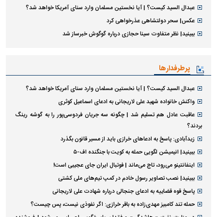
عبدال السید کیست؟ | آیا نخستین مسلمان وارد سنای آمریکا خواهد شد؟
عکس| سحر دولتشاهی عذرخواهی کرد
ببینید| نظر متفاوت سینا حجازی درباره گوگوش خبرساز شد
پرطرفدارها
عبدال السید کیست؟ | آیا نخستین مسلمان وارد سنای آمریکا خواهد شد؟
واکنش خانواده شهید علی لاریجانی به ادعای اسماعیل کوثری
عاقبت عادل هم تسلیم شد | چگونه سه جریان فردوسی‌پور را به گوشه رینگ
بردند؟
زیدآبادی: پاسخ به ادعا‌های خرازی باید از مسیر قانون بگذرد
ببینید| انیمیشن لگویی حمله به کویت با جنگنده اف-۵
اینفانتینو می‌رود، تاج می‌ماند | فوتبال ایران جای عجیبی است!
ببینید| نصب تصاویر رسول خادم در کمپ تیم‌های ملی کشتی
پاسخ قوه قضاییه به ادعای جنجالی درباره شهادت علی لاریجانی
حمله تند کامبیز مهدی‌زاده به باقر خرازی: اگر نفوذی نیست، پس چیست؟