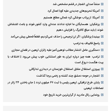
منشأ صدای انفجار در قشم مشخص شد
آمریکا تحریم‌های جدیدی علیه کوبا اعمال کرد
آمریکا: از پرتاب موشکی کره شمالی مطلع هستیم
پزشکیان: همسایگان ما اجازه ندادند عده‌ای وارد کشور شوند و باعث اغتشاش
شوند | باید مبلغ کالابرگ را افزایش دهیم
ببینید| پزشکیان: اگر ارز ترجیحی را حذف نمی‌کردیم، قطعاً قحطی پیش می‌آمد
پاسخ قالیباف به ترامپ
دستگیری عامل انتشار مطالب توهین‌آمیز علیه زائران اربعین در فضای مجازی
ترامپ: همه چیز درباره ایران به طور استثنایی خوب پیش می‌رود | اختلاف با
پیت هگست دروغ است
پیروزی استقلال مقابل استقلال خوزستان در دیداری تدارکاتی
انفجار در حومه دمشق چند کشته و زخمی برجا گذاشت
پایان طرح ترافیکی اربعین پلیس با ثبت ۶۷ میلیون تردد | جان باختن ۲۴ زائر در
تصادفات اربعینی
رونمایی رئال مادرید از گران‌ترین خرید تاریخ خود