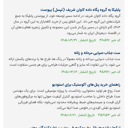
پابلیکا به گروه پگاه داده کاوان شریف (تپسل) پیوست
گروه پگاه داده کاوان شریف در ادامه مسیر توسعه خود، از پیوستن پابلیکا به جمع
شرکت‌های این گروه خبر داد. این اتفاق پس از خرید کافه‌بازار به این گروه در سال
۱۴۰۳، گام تازه‌ای در مسیر بزرگ‌تر شدن این مجموعه و تکمیل زنجیره فعالیت‌های آن
در اقتصاد دیجیتال ایران به شمار می‌رود.
کد خبر: ۴۶۰۵۹۲ تاریخ انتشار : ۱۴۰۵/۰۳/۳۱
ست جذاب دمپایی مردانه و زنانه
ست جذاب دمپایی مردانه و زنانه معمولاً در رنگ ها، طرح ها یا برندهای یکسان ارائه
می شود، با این تفاوت که سایز و گاهی جزئیات طراحی برای هر جنس متفاوت است.
کد خبر: ۴۵۸۹۲۱ تاریخ انتشار : ۱۴۰۵/۰۳/۱۶
راهنمای خرید پنل‌های آکوستیک برای استودیو
صدا، روحِ هر تولید محتوایی، پادکست، یا پروژه موسیقی است. برای یک مهندس
صدا، طراح داخلی یا صاحب استودیو، کنترل کیفیت صوتی تنها به میکروفون‌های
گران قیمت و سیستم‌های ضبط پیشرفته محدود نمی‌شود؛ بلکه فضای فیزیکی
استودیو نقش کلیدی در خلوص صدا ایفا می‌کند.
کد خبر: ۴۵۶۱۵۳ تاریخ انتشار : ۱۴۰۵/۰۲/۲۱