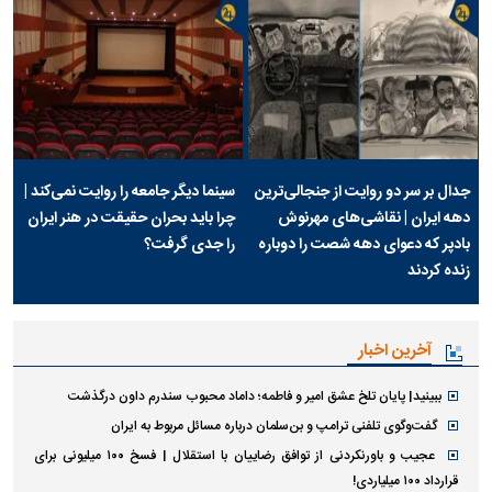
جدال بر سر دو روایت از جنجالی‌ترین
سینما دیگر جامعه را روایت نمی‌کند |
دهه ایران | نقاشی‌های مهرنوش
چرا باید بحران حقیقت در هنر ایران
بادپر که دعوای دهه شصت را دوباره
را جدی گرفت؟
زنده کردند
آخرین اخبار
ببینید| پایان تلخ عشق امیر و فاطمه؛ داماد محبوب سندرم داون درگذشت
گفت‌وگوی تلفنی ترامپ و بن‌سلمان درباره مسائل مربوط به ایران
عجیب و باورنکردنی از توافق رضاییان با استقلال | فسخ ۱۰۰ میلیونی برای
قرارداد ۱۰۰ میلیاردی!