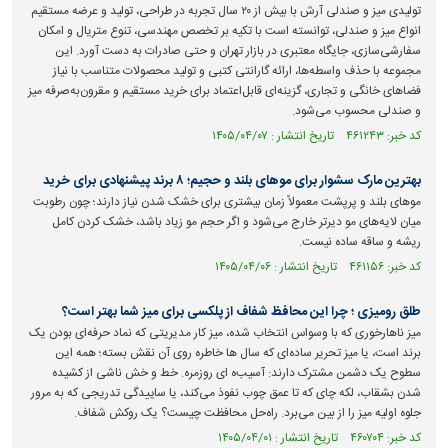
تولیدی میز و صندلی آرش با بیش از ۲۰ سال تجربه در طراحی، تولید و عرضه مستقیم
انواع میز و صندلی، توانسته است با تکیه بر تخصص مهندسی، تنوع متریال و امکان
سفارشی‌سازی، جایگاه معتبری در بازار تهران و حتی صادرات به دست آورد. این
مجموعه با حذف واسطه‌ها، ارائه گارانتی کتبی و تولید محصولات متناسب با نیاز
فضا‌های خانگی و تجاری، گزینه‌ای قابل‌اعتماد برای خرید مستقیم و مقرون‌به‌صرفه میز
و صندلی محسوب می‌شود.
کد خبر: ۴۶۱۲۴۳ تاریخ انتشار : ۱۴۰۵/۰۴/۰۷
بهترین مارک سشوار برای مو‌های بلند و حجیم؛ ۸ برند پیشنهادی برای خرید
مو‌های بلند و پرپشت معمولاً زمان بیشتری برای خشک شدن نیاز دارند؛ چون رطوبت
میان لایه‌های مو دیرتر خارج می‌شود و اگر حجم مو زیاد باشد، خشک کردن کامل
ریشه و ساقه ساده نیست.
کد خبر: ۴۶۱۱۵۶ تاریخ انتشار : ۱۴۰۵/۰۴/۰۶
طلق رومیزی ؛ چرا این محافظ شفاف از پلکسی برای میز شما بهتر است؟
میز ناهارخوری که با وسواس انتخاب شده، میز کار مدیریتی که نماد حرفه‌ای بودن یک
برند است، یا میز تحریر ساده‌ای که سال‌ ها خاطره روی آن نقش بسته؛ همه این
سطوح یک دشمن مشترک دارند: آسیب‌ه ای روزمره. خط و خش ناشی از کشیده
شدن بشقاب، لکه چای که تا عمق چوب نفوذ می‌کند، یا ساییدگی تدریجی که به مرور
جلوه اولیه میز را از بین می‌برد. راه‌حل محافظت چیست؟ یک روکش شفاف.
کد خبر: ۴۶۰۷۰۴ تاریخ انتشار : ۱۴۰۵/۰۴/۰۱