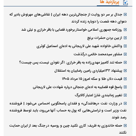
پربازدید ها
جدال بر سر دو روایت از جنجالی‌ترین دهه ایران | نقاشی‌های مهرنوش بادپر که
دعوای دهه شصت را دوباره زنده کردند
روزنامه جمهوری اسلامی خواستار برخورد قضایی با باقر خرازی و نیلی شد
از بین بردن حشرات برنج
واکنش خانواده شهید علی لاریجانی به ادعای اسماعیل کوثری
مشاور سیدمحمد خاتمی درگذشت
حمله تند کامبیز مهدی‌زاده به باقر خرازی: اگر نفوذی نیست، پس چیست؟
پیشنهاد ۱۳۲میلیاردی رامین رضاییان به استقلال
قیمت دلار، طلا و سکه امروز ۱۵ مرداد ۱۴۰۵
پاسخ قوه قضاییه به ادعای جنجالی درباره شهادت علی لاریجانی
تغییر زمانبندی‌ شارژ اعتبار کالابرگ
در وزارت نفت «رهاشدگی» و فقدان پاسخگویی احساس می‌شود | فروشنده
نفت وزیر است و تراستی‌هایی که پول به حساب آنها می‌رود، باید توسط فروشنده
رصد شوند
حمله خاندوزی به ظریف: کاری نکنید چین و روسیه در جنگ بعد از ایران حمایت
نکنند