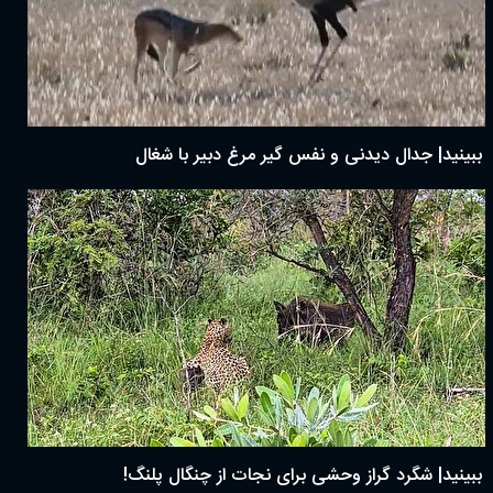
ببینید| جدال دیدنی و نفس گیر مرغ دبیر با شغال
ببینید| شگرد گراز وحشی برای نجات از چنگال پلنگ!