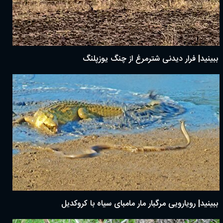
ببینید| فرار دیدنی شترمرغ از چنگ یوزپلنگ
ببینید| رویارویی مرگبار مار مامبای سیاه با کروکدیل