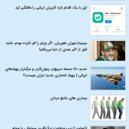
اپل با یک اقدام تازه کاربران ایرانی را غافلگیر کرد
ببینید| مهران غفوریان: اگر وزنم را کم نکرده بودم، شاید
قبل از اکبر عبدی از دنیا می‌رفتم!
حدید ۱۱۰؛ نسخه سریع‌تر، پنهان‌کارتر و مرگبارتر پهپادهای
ایرانی | پهپاد انتحاری جدید ایران چیست؟
بیماری‌ های شایع مردان
(تصاویر) تیپ متفاوت نیک‌آفرید سماواتی با حوله