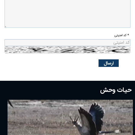
* کد امنیتی
حیات وحش