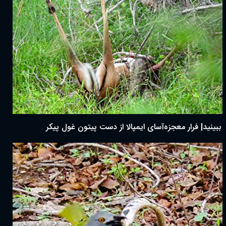
ببینید| فرار معجزه‌آسای ایمپالا از دست پیتون غول پیکر