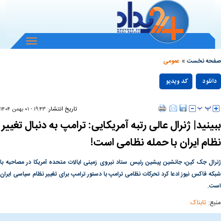
باز
و
»
بسته
صفحه نخست
عمومی
کردن
Play
منو
دانلود
کد ویدیو
null
Video
تاریخ انتشار:
۱۹:۴۳ - ۰۱ بهمن ۱۴۰۴
ببینید| ژنرال عالی رتبه آمریکایی: ترامپ به دنبال تغییر
نظام ایران با حمله نظامی است!
ژنرال جک کین، جانشین پیشین رئیس ستاد نیروی زمینی ایالات متحده آمریکا در مصاحبه با
شبکه فاکس نیوز ادعا کرد تحرکات نظامی ترامپ با دستور ترامپ برای تغییر نظام سیاسی ایران
است.
منبع:
تابناک