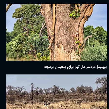
ببینید| دردسر مار کبرا برای بلعیدن بزمجه