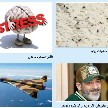
 حشرات برنج
تاثیر استرس بر بدن
ن غفوریان: اگر وزنم را کم نکرده بودم،