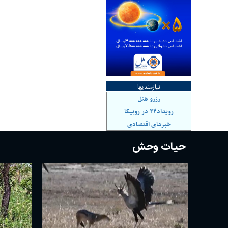
نیازمندیها
رزرو هتل
رویداد۲۴ در روبیکا
خبرهای اقتصادی
حیات وحش