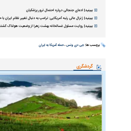
ببینید| ادعای جنجالی درباره احتمال ترور پزشکیان
ببینید| ژنرال عالی رتبه آمریکایی: ترامپ به دنبال تغییر نظام ایران ب
ببینید| روایت مسئول غسالخانه بهشت زهرا از وضعیت هولناک کشت
برچسب ها:
جی دی ونس
،
حمله آمریکا به ایران
گردشگری