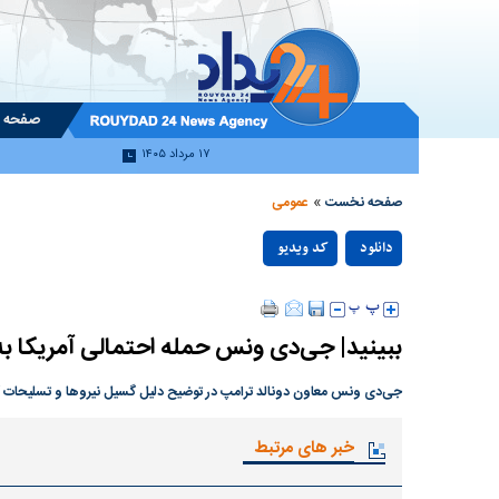
صفحه 
۱۷ مرداد ۱۴۰۵
»
صفحه نخست
عمومی
دانلود
کد ویدیو
null
ببینید| جی‌دی ونس حمله احتمالی آمریکا به ا
جی‌دی ونس معاون دونالد ترامپ در توضیح دلیل گسیل نیروها و تسلیحات آمریک
خبر های مرتبط