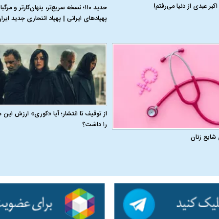
اکبر عبدی از دنیا می‌رفتم!
حدید ۱۱۰؛ نسخه سریع‌تر، پنهان‌کارتر و مرگبا
پهپادهای ایرانی | پهپاد انتحاری جدید ای
از توقیف تا انتشار؛ آیا «کوری» ارزش این 
را داشت؟
 شایع زنان