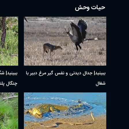
حیات وحش
ببینید| جدال دیدنی و نفس گیر مرغ دبیر با
ببینید| ش
شغال
چنگال پلن