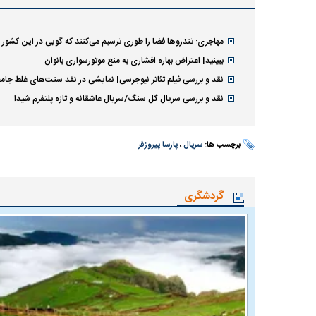
مهاجری: تندرو‌ها فضا را طوری ترسیم می‌کنند که گویی در این کشو
ببینید| اعتراض بهاره افشاری به منع موتورسواری بانوان
نقد و بررسی فیلم تئاتر نیوجرسی| نمایشی در نقد سنت‌های غلط جام
نقد و بررسی سریال گل سنگ/سریال عاشقانه و تازه پلتفرم شیدا
برچسب ها:
سریال
،
پارسا پیروزفر
گردشگری