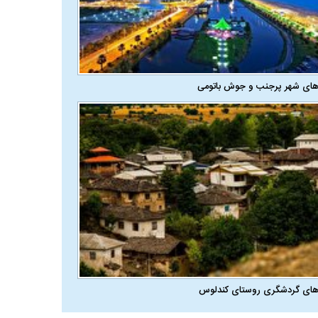
های شهر پرجنب و جوش باتومی
های گردشگری روستای کندلوس