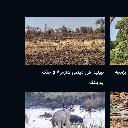
ن بزمجه
ببینید| فرار دیدنی شترمرغ از چنگ
یوزپلنگ