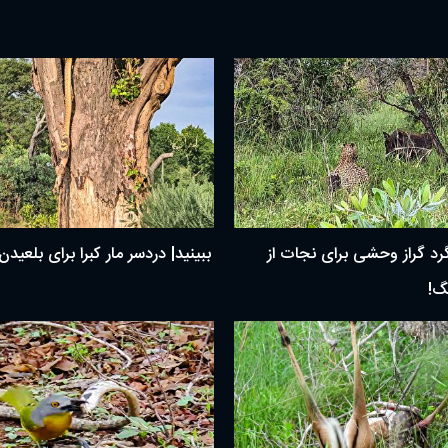
گرد گراز وحشی برای نجات از
ببینید| دردسر مار کبرا برای بلعید
گ!