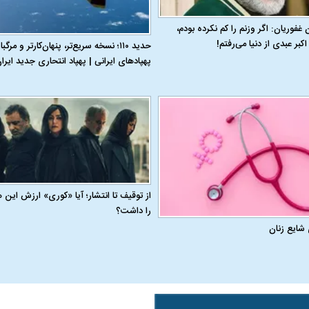
ن غفوریان: اگر وزنم را کم نکرده بودم،
اکبر عبدی از دنیا می‌رفتم!
حدید ۱۱۰؛ نسخه سریع‌تر، پنهان‌کارتر و مرگبا
پهپادهای ایرانی | پهپاد انتحاری جدید ای
از توقیف تا انتشار؛ آیا «کوری» ارزش این 
را داشت؟
 شایع زنان