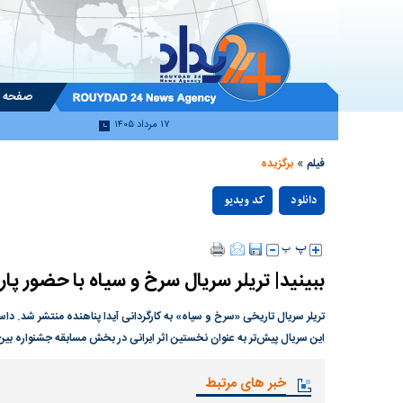
صفحه 
۱۷ مرداد ۱۴۰۵
»
فیلم
برگزیده
دانلود
کد ویدیو
null
ببینید| تریلر سریال سرخ و سیاه با حضور پار
تریلر سریال تاریخی «سرخ و سیاه» به کارگردانی آیدا پناهنده منتشر شد. داست
این سریال پیش‌تر به عنوان نخستین اثر ایرانی در بخش مسابقه جشنواره بین‌ا
خبر های مرتبط