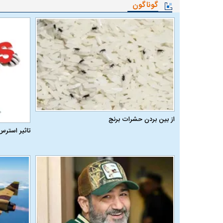
گوناگون
از بین بردن حشرات برنج
تاثیر استرس