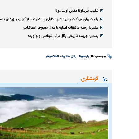
ترکیب بارسلونا مقابل اوساسونا
رقابت برای نیمکت رئال مادرید داغ‌تر از همیشه؛ از کلوپ و زیدان تا م
عکس| رابطه عاشقانه امباپه با مدل معروف اسپانیایی
رسمی: جریمه تاریخی رئال برای شوامنی و والورده
برچسب ها:
بارسلونا
،
رئال مادرید
،
الکلاسیکو
گردشگری