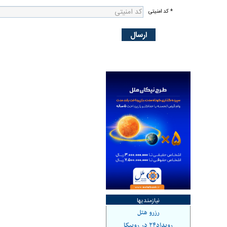
* کد امنیتی
نیازمندیها
رزرو هتل
رویداد۲۴ در روبیکا