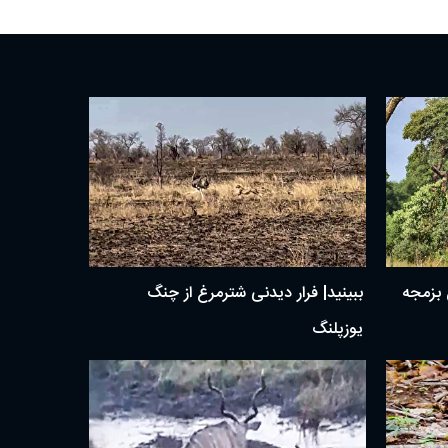
ن بزمجه
ببینید| فرار دیدنی شترمرغ از چنگ
یوزپلنگ