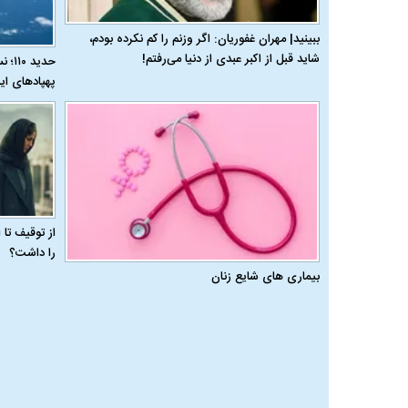
ببینید| مهران غفوریان: اگر وزنم را کم نکرده بودم،
شاید قبل از اکبر عبدی از دنیا می‌رفتم!
حدید
پهپادهای ای
از توقیف تا
را داشت؟
بیماری‌ های شایع زنان