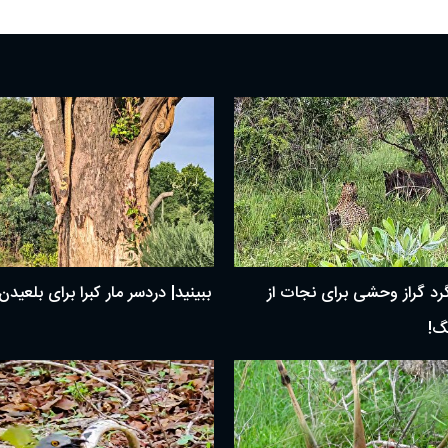
گرد گراز وحشی برای نجات از
ببینید| دردسر مار کبرا برای بلعید
گ!