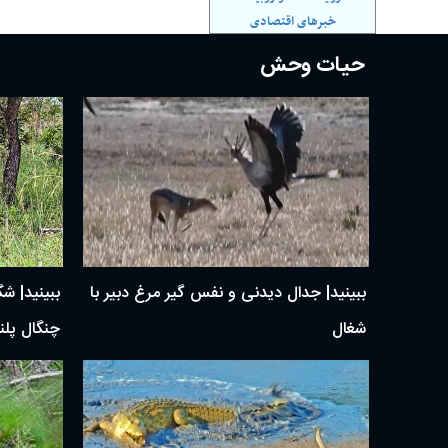
خبرهای اقتصادی
حیات وحش
ببینید| جدال دیدنی و نفس گیر مرغ دبیر با
ببینید| ش
شغال
چنگال پلن