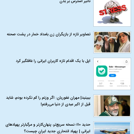
تاثیر استرس بر بدن
تصاویر تازه از بازیگران زن بامداد خمار در پشت صحنه
اپل با یک اقدام تازه کاربران ایرانی را غافلگیر کرد
ببینید| مهران غفوریان: اگر وزنم را کم نکرده بودم، شاید
قبل از اکبر عبدی از دنیا می‌رفتم!
حدید ۱۱۰؛ نسخه سریع‌تر، پنهان‌کارتر و مرگبارتر پهپادهای
ایرانی | پهپاد انتحاری جدید ایران چیست؟