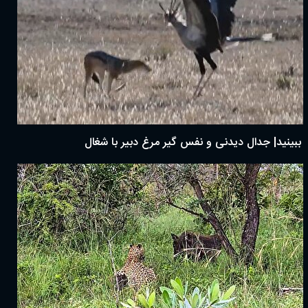
ببینید| جدال دیدنی و نفس گیر مرغ دبیر با شغال