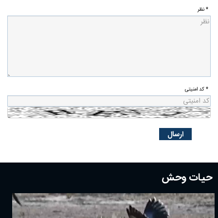
* نظر
* کد امنیتی
حیات وحش