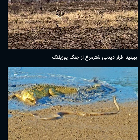
ببینید| فرار دیدنی شترمرغ از چنگ یوزپلنگ