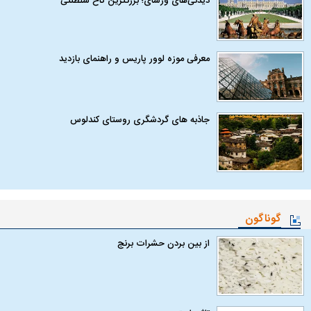
دیدنی‌های ورسای؛ بزرگترین کاخ سلطنتی
معرفی موزه لوور پاریس و راهنمای بازدید
جاذبه های گردشگری روستای کندلوس
گوناگون
از بین بردن حشرات برنج