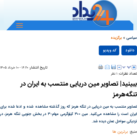
باز
و
»
بسته
سیاسی
برگزیده
کردن
Play
منو
دانلود
کد ویدیو
null
Video
تاریخ انتشار:
۱۶:۲۰ - ۱۰ خرداد ۱۴۰۵
تعداد نظرات:
۱ نظر
ببینید| تصاویر مین دریایی منتسب به ایران در
تنگه‌هرمز
تصاویر منتسب به مین دریایی در تنگه هرمز که روز گذشته مشاهده شده و ادعا شده برای
ایران است را مشاهده می‌کنید. مین ۳۰۰ کیلوگرمی مهام-۳ در بخش جنوبی تنگه هرمز، در
نزدیکی سواحل عمان دیده شد.
منبع:
برترین ها