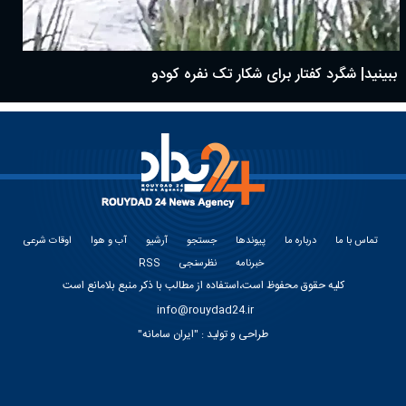
ببینید| شگرد کفتار برای شکار تک نفره کودو
تماس با ما
درباره ما
پیوندها
جستجو
آرشیو
آب و هوا
اوقات شرعی
خبرنامه
نظرسنجی
RSS
کلیه حقوق محفوظ است،استفاده از مطالب با ذکر منبع بلامانع است
info@rouydad24.ir
طراحی و تولید :
"ایران سامانه"