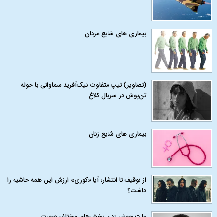
بیماری‌ های شایع مردان
(تصاویر) تیپ متفاوت نیک‌آفرید سماواتی با حوله
تن‌پوش در سریال کلاغ
بیماری‌ های شایع زنان
از توقیف تا انتشار؛ آیا «کوری» ارزش این همه حاشیه را
داشت؟
علت جوش زدن بخش‌های مختلف صورت