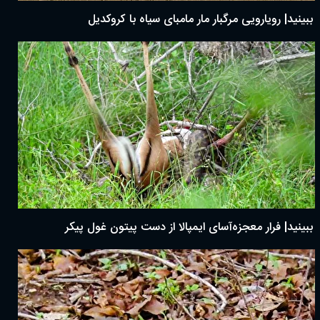
ببینید| رویارویی مرگبار مار مامبای سیاه با کروکدیل
ببینید| فرار معجزه‌آسای ایمپالا از دست پیتون غول پیکر