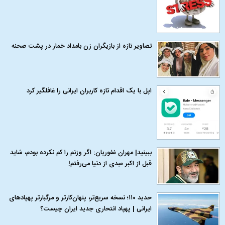
تصاویر تازه از بازیگران زن بامداد خمار در پشت صحنه
اپل با یک اقدام تازه کاربران ایرانی را غافلگیر کرد
ببینید| مهران غفوریان: اگر وزنم را کم نکرده بودم، شاید
قبل از اکبر عبدی از دنیا می‌رفتم!
حدید ۱۱۰؛ نسخه سریع‌تر، پنهان‌کارتر و مرگبارتر پهپادهای
ایرانی | پهپاد انتحاری جدید ایران چیست؟