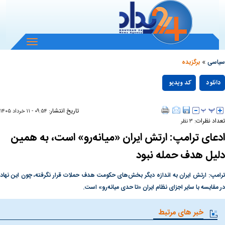
باز
و
»
بسته
سیاسی
برگزیده
کردن
Play
منو
دانلود
کد ویدیو
null
Video
تاریخ انتشار:
۰۹:۵۴ - ۱۱ خرداد ۱۴۰۵
تعداد نظرات:
۳ نظر
ادعای ترامپ: ارتش ایران «میانه‌رو» است، به همین
دلیل هدف حمله نبود
ترامپ: ارتش ایران به اندازه دیگر بخش‌های حکومت هدف حملات قرار نگرفته، چون این نهاد
در مقایسه با سایر اجزای نظام ایران «تا حدی میانه‌رو» است.
خبر های مرتبط