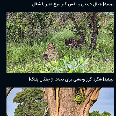
ببینید| جدال دیدنی و نفس گیر مرغ دبیر با شغال
ببینید| شگرد گراز وحشی برای نجات از چنگال پلنگ!