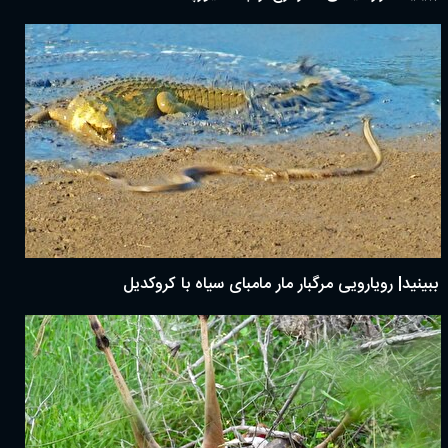
ببینید| رویارویی مرگبار مار مامبای سیاه با کروکدیل