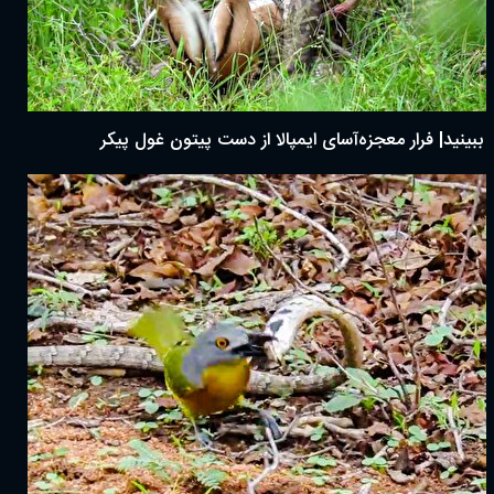
ببینید| فرار معجزه‌آسای ایمپالا از دست پیتون غول پیکر