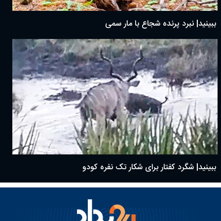
ببینید| نبرد پرنده شجاع با مار سمی
ببینید| شگرد کفتار برای شکار تک نفره کودو