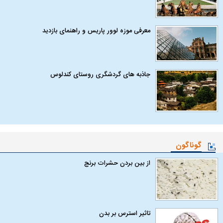
معرفی موزه لوور پاریس و راهنمای بازدید
جاذبه های گردشگری روستای کندلوس
گوناگون
از بین بردن حشرات برنج
تاثیر استرس بر بدن