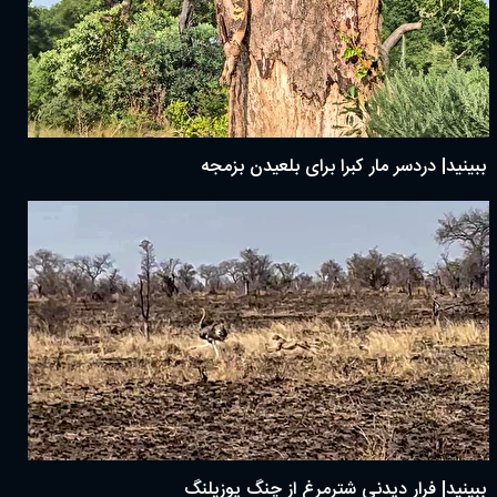
ببینید| دردسر مار کبرا برای بلعیدن بزمجه
ببینید| فرار دیدنی شترمرغ از چنگ یوزپلنگ