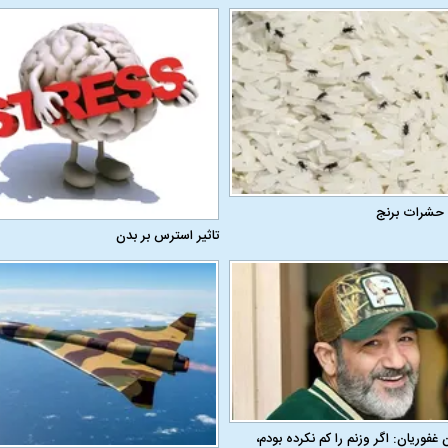
 حشرات برنج
تاثیر استرس بر بدن
ن غفوریان: اگر وزنم را کم نکرده بودم،