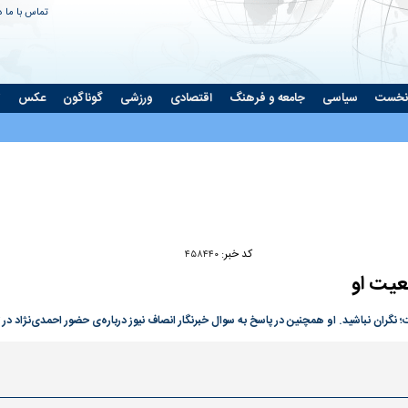
تماس با ما
د
نخست
سیاسی
جامعه و فرهنگ
اقتصادی
ورزشی
گوناگون
عکس
ت
Play
Video
کد خبر:
۴۵۸۴۴۰
ضعیت او
؛ نگران نباشید. او همچنین در پاسخ به سوال خبرنگار انصاف نیوز درباره‌ی حضور احمدی‌نژاد در ت