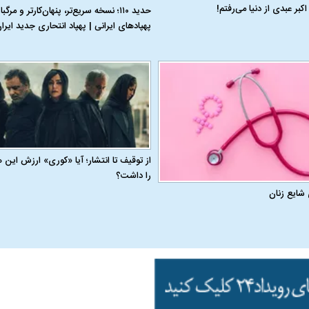
اکبر عبدی از دنیا می‌رفتم!
حدید ۱۱۰؛ نسخه سریع‌تر، پنهان‌کارتر و مرگبا
پهپادهای ایرانی | پهپاد انتحاری جدید ای
از توقیف تا انتشار؛ آیا «کوری» ارزش این 
را داشت؟
 شایع زنان