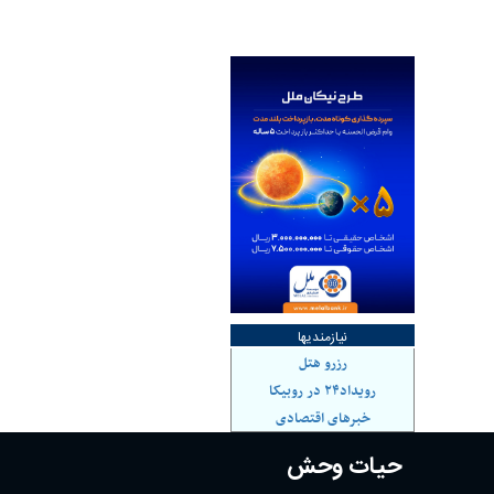
نیازمندیها
رزرو هتل
رویداد۲۴ در روبیکا
خبرهای اقتصادی
حیات وحش