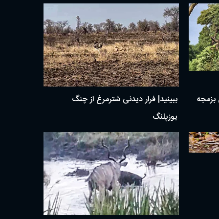
ن بزمجه
ببینید| فرار دیدنی شترمرغ از چنگ
یوزپلنگ