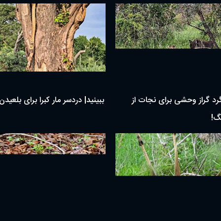
گرد گراز وحشی برای نجات از
ببینید| دردسر مار کبرا برای بلعید
گ!