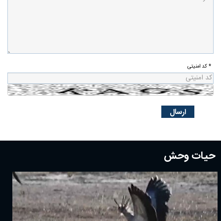
* کد امنیتی
حیات وحش