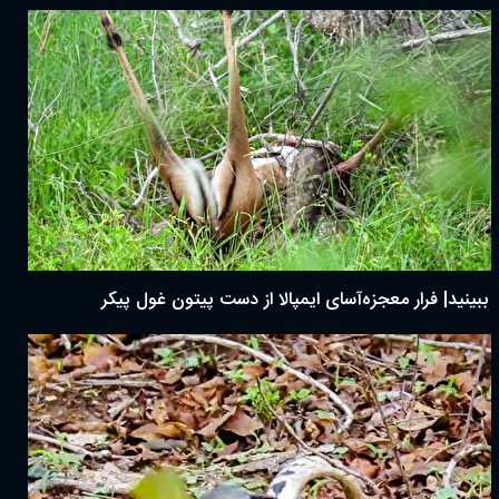
ببینید| فرار معجزه‌آسای ایمپالا از دست پیتون غول پیکر