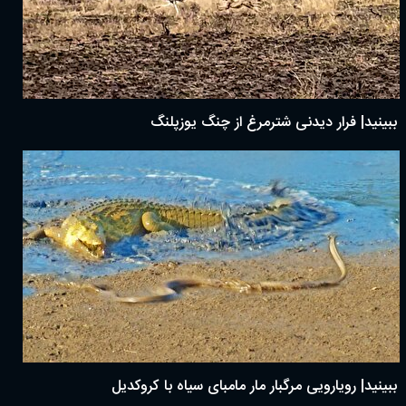
ببینید| فرار دیدنی شترمرغ از چنگ یوزپلنگ
ببینید| رویارویی مرگبار مار مامبای سیاه با کروکدیل