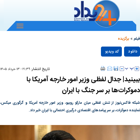
باز
و
»
بسته
فیلم
برگزیده
کردن
Play
منو
دانلود
کد ویدیو
null
Video
تاریخ انتشار:
۲۱:۳۹ - ۱۳ خرداد ۱۴۰۵
ببینید| جدال لفظی وزیر امور خارجه آمریکا با
دموکرات‌ها بر سر جنگ با ایران
شبکه فاکس‌نیوز از تنش لفظی میان مارکو روبیو، وزیر امور خارجه آمریکا و گرگوری میکس،
نماینده دموکرات، بر سر پیامدهای اقتصادی درگیری احتمالی با ایران خبر داد.