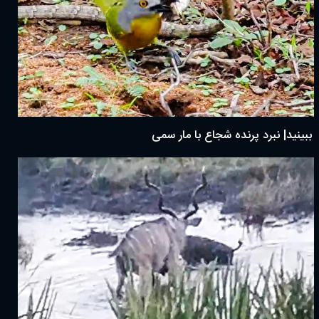
ببینید| نبرد پرنده شجاع با مار سمی