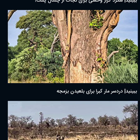
ببینید| شگرد گراز وحشی برای نجات از چنگال پلنگ!
ببینید| دردسر مار کبرا برای بلعیدن بزمجه