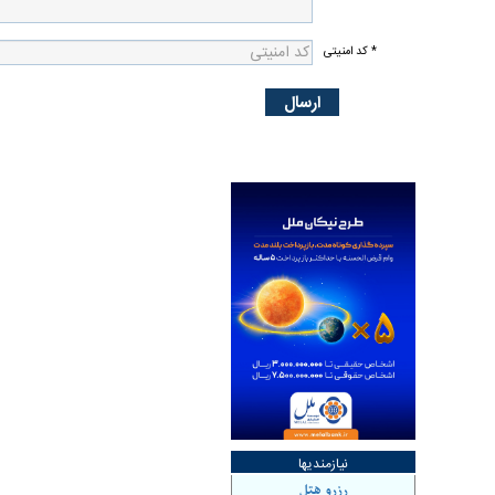
* کد امنیتی
نیازمندیها
رزرو هتل