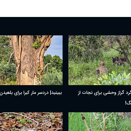
گرد گراز وحشی برای نجات از
ببینید| دردسر مار کبرا برای بلعید
گ!