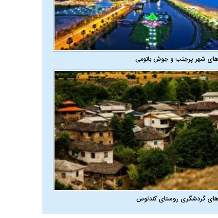
های شهر پرجنب و جوش باتومی
های گردشگری روستای کندلوس