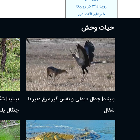
رویداد۲۴ در روبیکا
خبرهای اقتصادی
حیات وحش
ببینید| جدال دیدنی و نفس گیر مرغ دبیر با
ببینید| ش
شغال
چنگال پلن