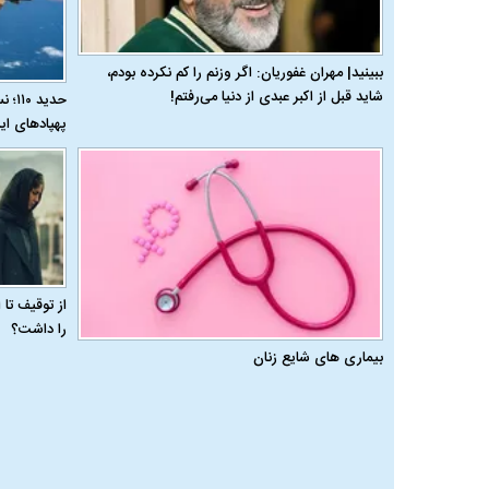
ببینید| مهران غفوریان: اگر وزنم را کم نکرده بودم،
شاید قبل از اکبر عبدی از دنیا می‌رفتم!
حدید
پهپادهای ای
از توقیف تا
را داشت؟
بیماری‌ های شایع زنان