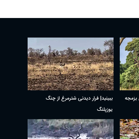
ن بزمجه
ببینید| فرار دیدنی شترمرغ از چنگ
یوزپلنگ