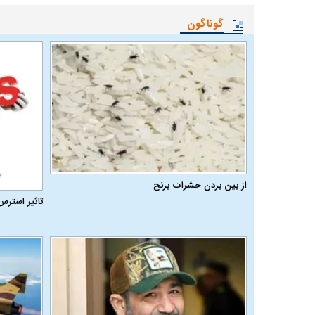
گوناگون
از بین بردن حشرات برنج
تاثیر استرس