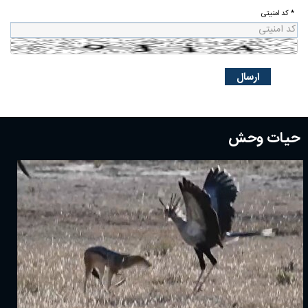
* کد امنیتی
حیات وحش