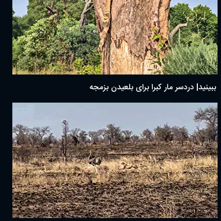
ببینید| دردسر مار کبرا برای بلعیدن بزمجه