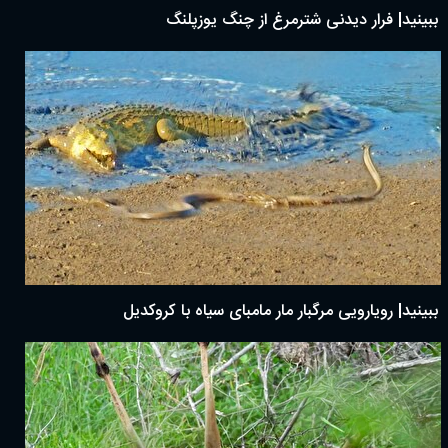
ببینید| فرار دیدنی شترمرغ از چنگ یوزپلنگ
ببینید| رویارویی مرگبار مار مامبای سیاه با کروکدیل