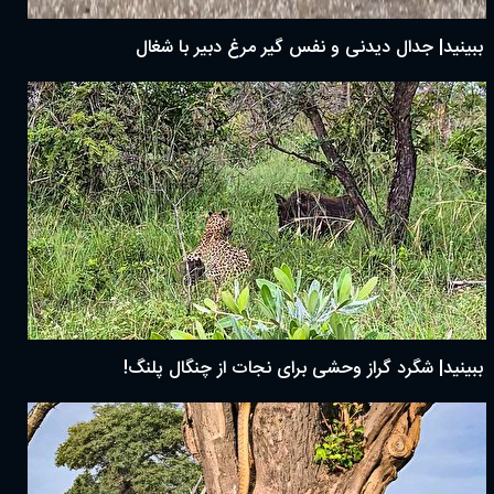
ببینید| جدال دیدنی و نفس گیر مرغ دبیر با شغال
ببینید| شگرد گراز وحشی برای نجات از چنگال پلنگ!