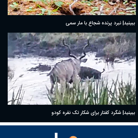
ببینید| نبرد پرنده شجاع با مار سمی
ببینید| شگرد کفتار برای شکار تک نفره کودو