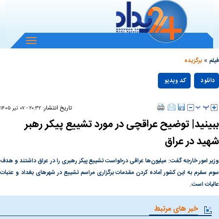
باز
و
»
بسته
فیلم
برگزیده
کردن
Play
منو
دانلود
کد ویدیو
null
Video
تاریخ انتشار:
۲۰:۳۲ - ۰۷ تير ۱۴۰۵
ببینید| توضیح عراقچی در مورد تشییع پیکر رهبر
شهید در عراق
وزیر امور خارجه گفت: میلیون‌ها عراقی درخواست تشییع پیکر رهبری را در عراق داشتند و هدف
سوم سفرم به این کشور آماده کردن مقدمات برگزاری مراسم تشییع در شهرهای بغداد و عتبات
عالیات است.
خبر های مرتبط