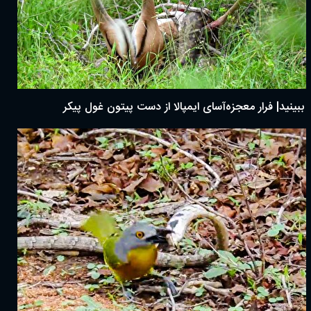
ببینید| فرار معجزه‌آسای ایمپالا از دست پیتون غول پیکر