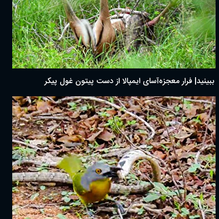
ببینید| فرار معجزه‌آسای ایمپالا از دست پیتون غول پیکر