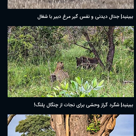
ببینید| جدال دیدنی و نفس گیر مرغ دبیر با شغال
ببینید| شگرد گراز وحشی برای نجات از چنگال پلنگ!