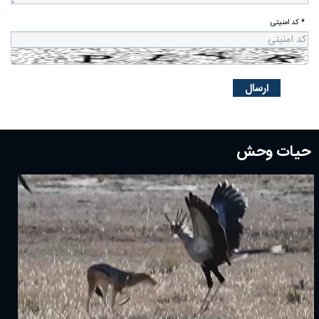
* کد امنیتی
حیات وحش