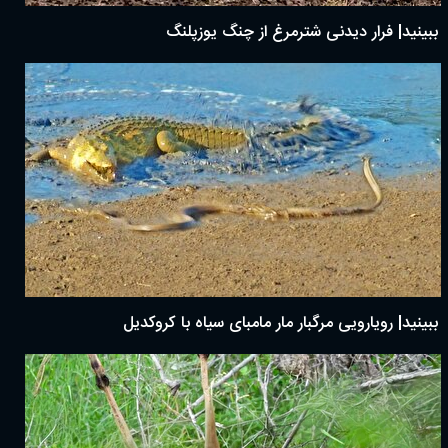
ببینید| فرار دیدنی شترمرغ از چنگ یوزپلنگ
ببینید| رویارویی مرگبار مار مامبای سیاه با کروکدیل