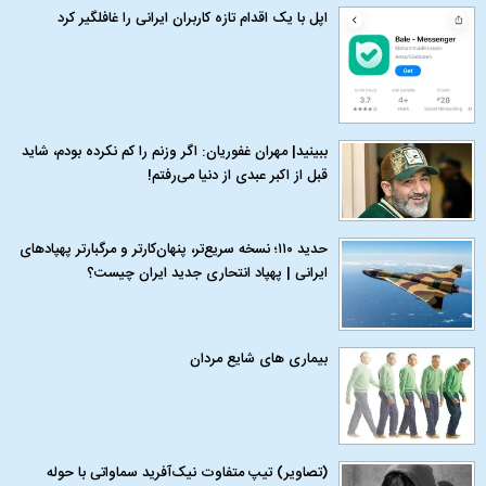
اپل با یک اقدام تازه کاربران ایرانی را غافلگیر کرد
ببینید| مهران غفوریان: اگر وزنم را کم نکرده بودم، شاید
قبل از اکبر عبدی از دنیا می‌رفتم!
حدید ۱۱۰؛ نسخه سریع‌تر، پنهان‌کارتر و مرگبارتر پهپادهای
ایرانی | پهپاد انتحاری جدید ایران چیست؟
بیماری‌ های شایع مردان
(تصاویر) تیپ متفاوت نیک‌آفرید سماواتی با حوله