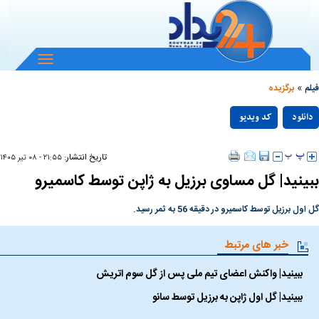
باز
و
»
بسته
فیلم
برگزیده
کردن
Play
منو
دانلود
کد ویدیو
null
Video
تاریخ انتشار:
۲۱:۵۵ - ۰۸ تير ۱۴۰۵
ببینید| گل مساوی برزیل به ژاپن توسط کاسمیرو
گل اول برزیل توسط کاسمیرو در دقیقه 56 به ثمر رسید.
خبر های مرتبط
ببینید| واکنش اعضای تیم ملی پس از گل سوم اتریش
ببینید| گل اول ژاپن به برزیل توسط سانو