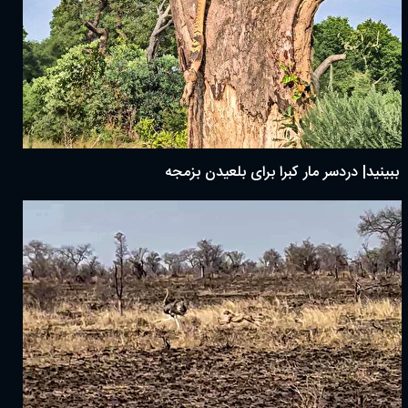
ببینید| دردسر مار کبرا برای بلعیدن بزمجه