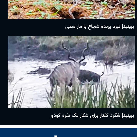
ببینید| نبرد پرنده شجاع با مار سمی
ببینید| شگرد کفتار برای شکار تک نفره کودو