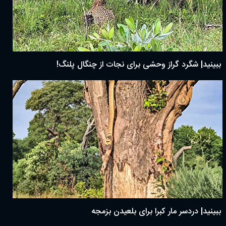
ببینید| شگرد گراز وحشی برای نجات از چنگال پلنگ!
ببینید| دردسر مار کبرا برای بلعیدن بزمجه