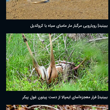
ببینید| رویارویی مرگبار مار مامبای سیاه با کروکدیل
ببینید| فرار معجزه‌آسای ایمپالا از دست پیتون غول پیکر