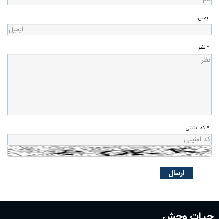
ایمیل
* نظر
* کد امنیتی
حیات وحش