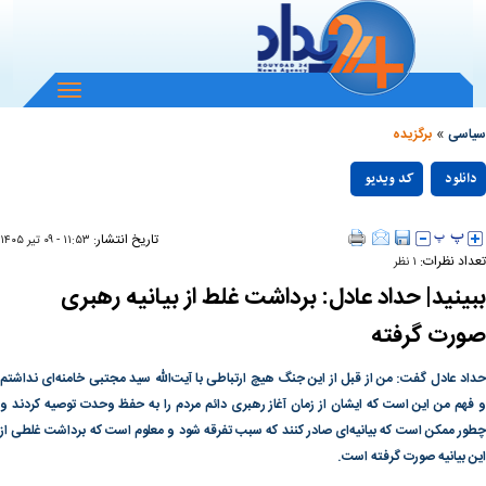
باز
و
»
بسته
سیاسی
برگزیده
کردن
Play
منو
دانلود
کد ویدیو
null
Video
تاریخ انتشار:
۱۱:۵۳ - ۰۹ تير ۱۴۰۵
تعداد نظرات:
۱ نظر
ببینید| حداد عادل: برداشت غلط از بیانیه رهبری
صورت گرفته
حداد عادل گفت: من از قبل از این جنگ هیچ ارتباطی با آیت‌الله سید مجتبی خامنه‌ای نداشتم
و فهم من این است که ایشان از زمان آغاز رهبری دائم مردم را به حفظ وحدت توصیه کردند و
چطور ممکن است که بیانیه‌ای صادر کنند که سبب تفرقه شود و معلوم است که برداشت غلطی از
این بیانیه صورت گرفته است.