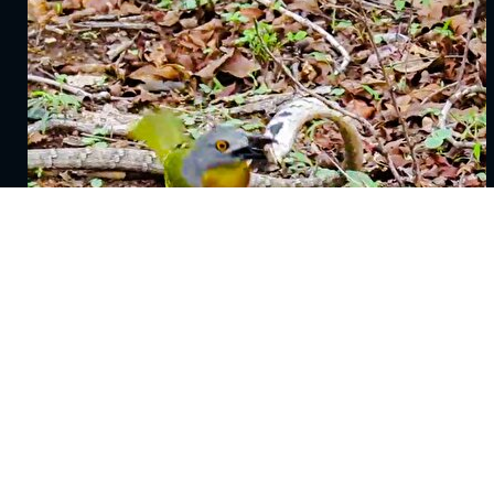
ببینید| نبرد پرنده شجاع با مار سمی