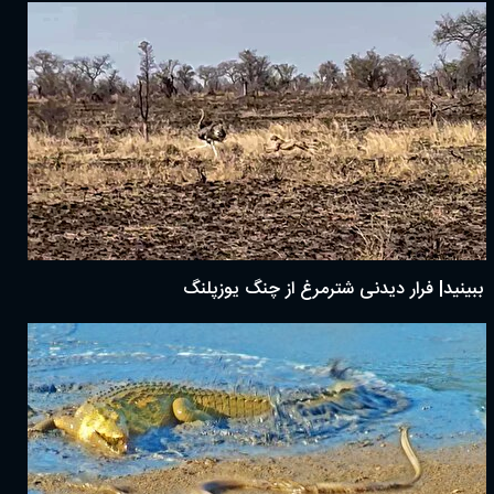
ببینید| فرار دیدنی شترمرغ از چنگ یوزپلنگ